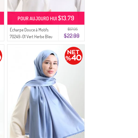
$13.79
POUR AUJOURD HUI
$57.05
Écharpe Douce à Motifs
$22.99
70249-01 Vert Herbe Bleu
Marine