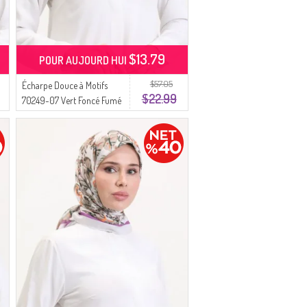
$13.79
POUR AUJOURD HUI
$57.05
Écharpe Douce à Motifs
$22.99
70249-07 Vert Foncé Fumé