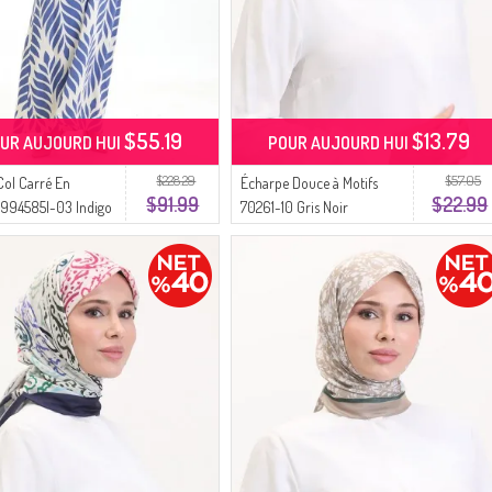
$55.19
$13.79
UR AUJOURD HUI
POUR AUJOURD HUI
$228.29
$57.05
Col Carré En
Écharpe Douce à Motifs
$91.99
$22.99
 994585I-03 Indigo
70261-10 Gris Noir