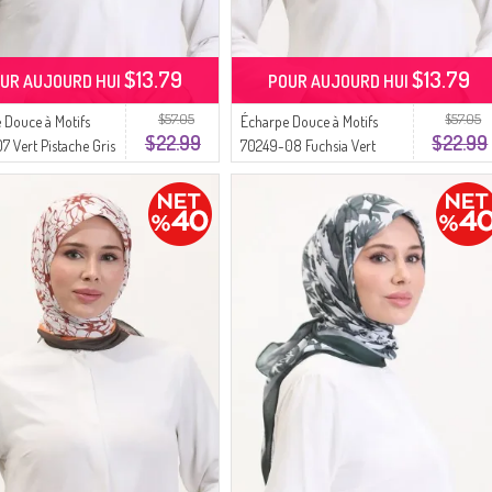
$13.79
$13.79
UR AUJOURD HUI
POUR AUJOURD HUI
$57.05
$57.05
 Douce à Motifs
Écharpe Douce à Motifs
$22.99
$22.99
7 Vert Pistache Gris
70249-08 Fuchsia Vert
Foncé