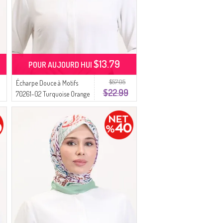
$13.79
POUR AUJOURD HUI
$57.05
Écharpe Douce à Motifs
$22.99
70261-02 Turquoise Orange