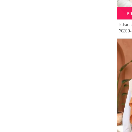
PO
Echarpe
70260-0
Fuchsia