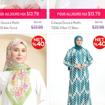
$13.79
$13.79
UR AUJOURD HUI
POUR AUJOURD HUI
$57.05
$57.05
 Douce à Motifs
Écharpe Douce à Motifs
$22.99
$22.99
09 Kaki Foncé
70245-11 Noir Et Blanc