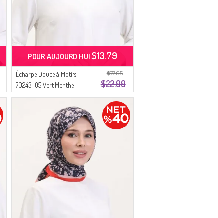
$13.79
POUR AUJOURD HUI
$57.05
Écharpe Douce à Motifs
$22.99
70243-05 Vert Menthe
Violet