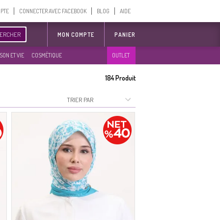
MPTE
CONNECTER AVEC FACEBOOK
BLOG
AIDE
ERCHER
MON COMPTE
PANIER
SON ET VIE
COSMÉTIQUE
OUTLET
184
Produit