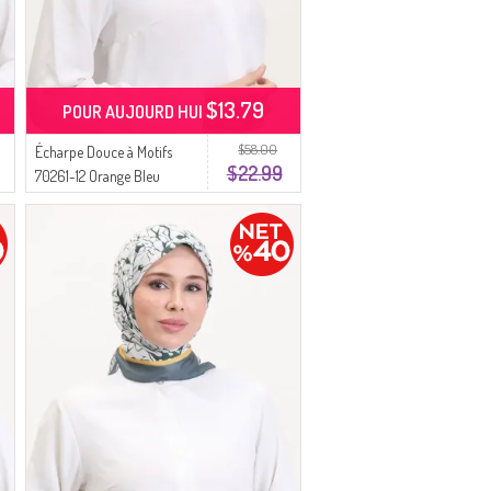
$13.79
POUR AUJOURD HUI
$58.00
Écharpe Douce à Motifs
$22.99
70261-12 Orange Bleu
Marine