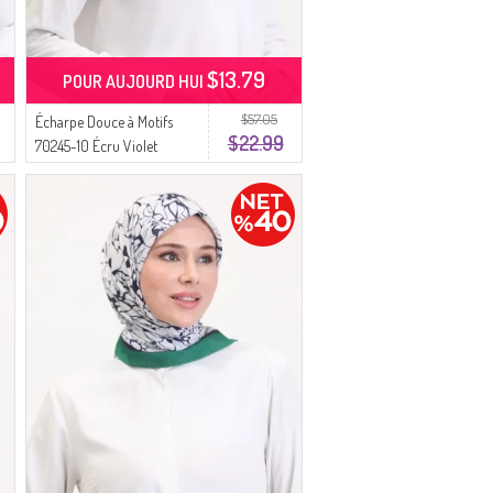
$13.79
POUR AUJOURD HUI
$57.05
Écharpe Douce à Motifs
$22.99
70245-10 Écru Violet