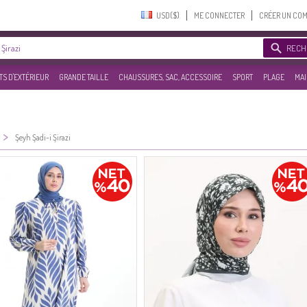
USD($)‎
ME CONNECTER
CRÉER UN CO
RECH
S D'EXTÉRIEUR
GRANDE TAILLE
CHAUSSURES, SAC, ACCESSOIRE
SPORT
PLAGE
MAI
>
Şeyh Şadi-i Şirazi