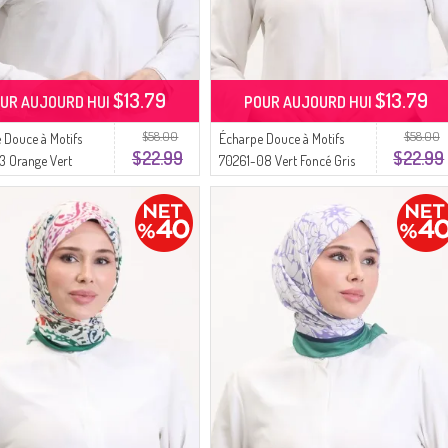
$13.79
$13.79
UR AUJOURD HUI
POUR AUJOURD HUI
$58.00
$58.00
 Douce à Motifs
Écharpe Douce à Motifs
$22.99
$22.99
3 Orange Vert
70261-08 Vert Foncé Gris