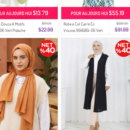
$13.79
$55.19
UR AUJOURD HUI
POUR AUJOURD HUI
$57.05
$229.00
 Douce A Motifs
Robe à Col Carré En
$22.99
$91.99
6 Vert Pistache
Viscose 994585I-06 Vert
Menthe