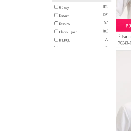
(1)
TERRE
(121)
Gülsoy
(1)
VERT HERBE
(25)
Karaca
(1)
VISON FONCÉ
(12)
Respiro
PO
(1)
BEIGE SABLE
(10)
Platin Eşarp
(1)
VERT HUILE
Écharpe
(4)
İPEKÇE
(1)
70243-0
ROSE POUDRE
(2)
Duru
(1)
VANILLE
(1)
Sefamerve
(1)
ORANGE FLAMME
(1)
Bwest
(1)
GRIS CLAIR
(1)
JAUNE
(1)
JAUNE CLAIR
(1)
CARAMEL
(1)
CUIVRE
(1)
COULEUR CANNELLE
(1)
COULEUR MELON
(1)
KHAKI FONCÉ