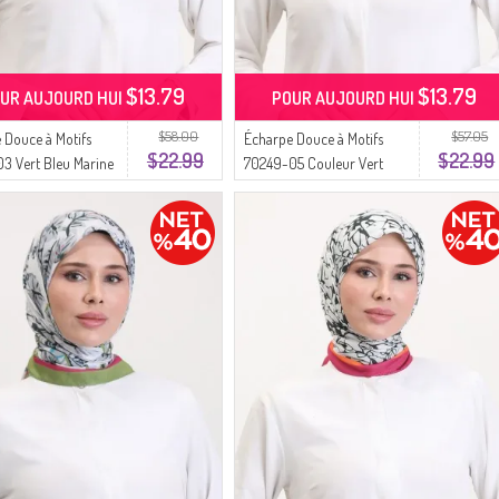
$13.79
$13.79
UR AUJOURD HUI
POUR AUJOURD HUI
$58.00
$57.05
 Douce à Motifs
Écharpe Douce à Motifs
$22.99
$22.99
3 Vert Bleu Marine
70249-05 Couleur Vert
Lilas