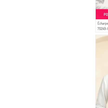
PO
Écharpe
70249-