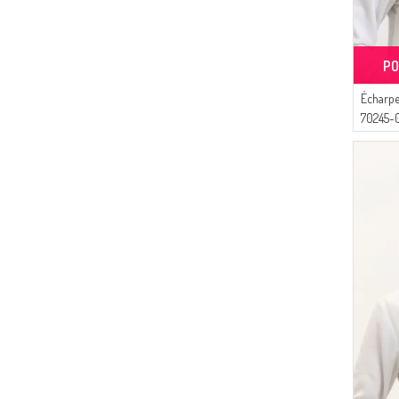
(1)
BRIQUE FONCÉ
(1)
BLEU BÉBÉ
(1)
ROSE PÂLE
PO
(1)
PERLE ROUGE
Écharpe
(1)
PELURE D`OIGNON
70245-0
(1)
OR
(1)
BLEU MARINE FONCÉ
(1)
ROSE BONBONS