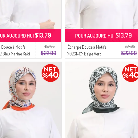
$13.79
$13.79
UR AUJOURD HUI
POUR AUJOURD HUI
$57.05
$57.05
 Douce à Motifs
Écharpe Douce à Motifs
$22.99
$22.99
2 Bleu Marine Kaki
70261-07 Beige Vert