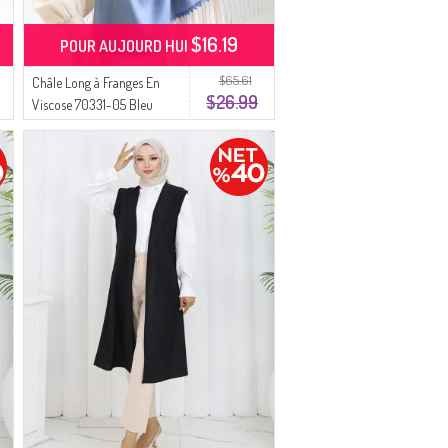
$16.19
POUR AUJOURD HUI
$65.61
Châle Long à Franges En
$26.99
Viscose 70331-05 Bleu
Bébé