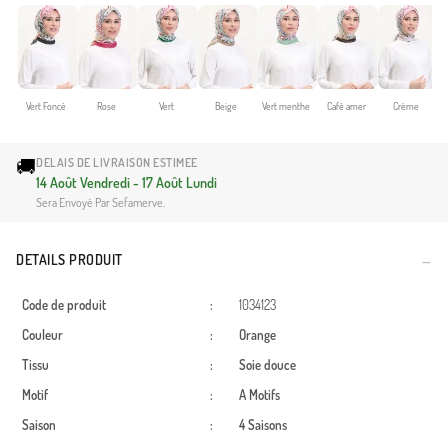
Vert Foncé
Rose
Vert
Beige
Vert menthe
Café amer
Crème
🚚
DELAIS DE LIVRAISON ESTIMEE
14 Août Vendredi - 17 Août Lundi
Sera Envoyé Par Sefamerve.
DETAILS PRODUIT
Code de produit
:
1034123
Couleur
:
Orange
Tissu
:
Soie douce
Motif
:
A Motifs
Saison
:
4 Saisons