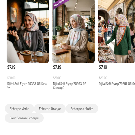
$7.19
$7.19
$7.19
$29.00
$29.00
$29.00
Dijital Soft Eşarp 70363-06 Kına
Dijital Soft Eşarp 70363-02
Dijital Soft Eşarp 70361-06 O
Ye...
Gümüş G...
Echarpe Verte
Echarpe Orange
Echarpe a Motifs
Four Season Écharpe