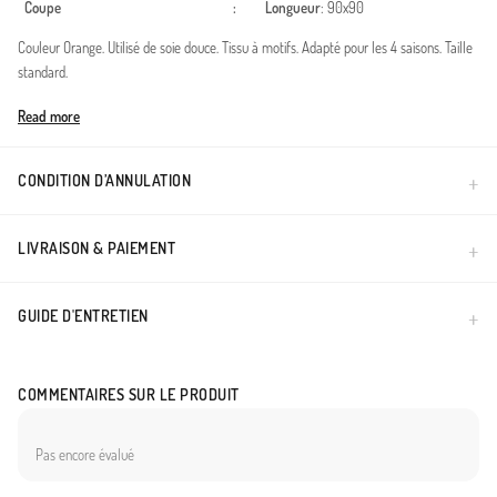
Coupe
:
Longueur
: 90x90
Couleur Orange. Utilisé de soie douce. Tissu à motifs. Adapté pour les 4 saisons. Taille
standard.
Made in Türkiye
Read more
CONDITION D’ANNULATION
LIVRAISON & PAIEMENT
GUIDE D'ENTRETIEN
COMMENTAIRES SUR LE PRODUIT
Pas encore évalué