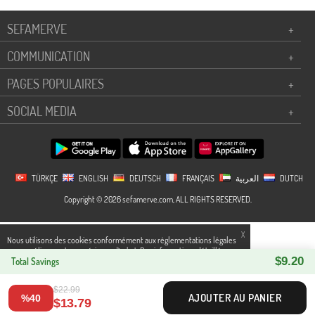
SEFAMERVE
+
COMMUNICATION
+
PAGES POPULAIRES
+
SOCIAL MEDIA
+
TÜRKÇE
ENGLISH
DEUTSCH
FRANÇAIS
العربية
DUTCH
Copyright © 2026 sefamerve.com, ALL RIGHTS RESERVED.
X
Nous utilisons des cookies conformément aux réglementations légales
pour améliorer votre expérience d`achat. Des informations détaillées
$9.20
peuvent être consultées sur notre page,
Total Savings
Politique de cookies
et
confidentialité.
$22.99
AJOUTER AU PANIER
%40
$13.79