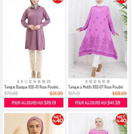
6
8
10
12
14
16
18
20
8
10
12
14
16
18
Tunique Basique 1120-10 Rose Poudré...
Tunique à Motifs 1012-07 Rose Poudré
$79.88
$31.99
$171.21
$68.99
$19.19
$41.39
POUR AUJOURD HUI
POUR AUJOURD HUI