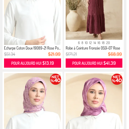
6
8
10
12
14
16
18
20
Echarpe Coton Doux 19089-21 Rose Po...
Robe à Ceinture Froncée 0551-07 Rose
$51.34
$21.99
$171.21
$68.99
$13.19
$41.39
POUR AUJOURD HUI
POUR AUJOURD HUI