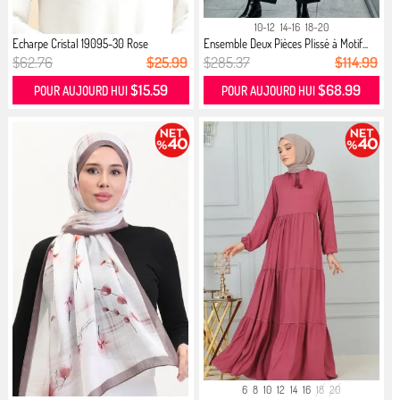
10-12
14-16
18-20
Echarpe Cristal 19095-30 Rose
Ensemble Deux Pièces Plissé à Motif...
$62.76
$25.99
$285.37
$114.99
$15.59
$68.99
POUR AUJOURD HUI
POUR AUJOURD HUI
6
8
10
12
14
16
18
20