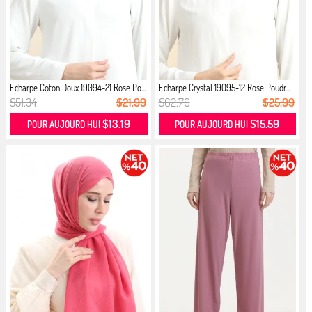
Echarpe Coton Doux 19094-21 Rose Po...
Echarpe Crystal 19095-12 Rose Poudr...
$51.34
$21.99
$62.76
$25.99
$13.19
$15.59
POUR AUJOURD HUI
POUR AUJOURD HUI