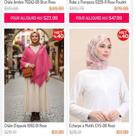
Châle Ambre 70242-08 Brun Rose
Robe à Pompons 0229-11 Rose Poudré
Poud...
$99.86
$39.99
$199.75
$79.99
$23.99
$47.99
POUR AUJOURD HUI
POUR AUJOURD HUI
Châle D`épaule 1092-01 Rose
Écharpe à Motifs CVS-08 Rose
$28.51
$11.99
$28.51
$11.99