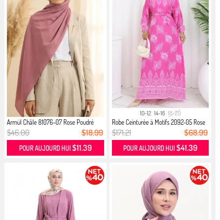
10-12
14-16
18-20
Armül Châle 81076-07 Rose Poudré
Robe Ceinturée à Motifs 2092-05 Rose
$46.00
$18.99
$171.21
$68.99
$11.39
$41.39
POUR AUJOURD HUI
POUR AUJOURD HUI