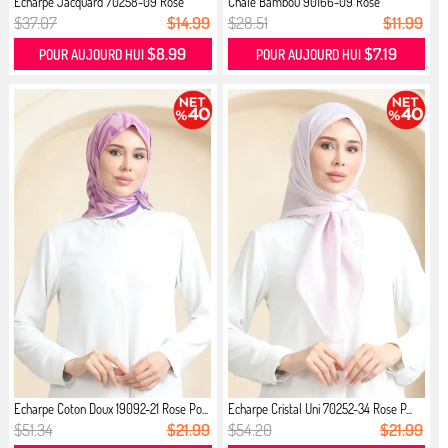
Écharpe Jacquard 70258-09 Rose
Châle Bambou 90166-09 Rose
Poud...
Poussière
$37.07
$14.99
$28.51
$11.99
$8.99
$7.19
POUR AUJOURD HUI
POUR AUJOURD HUI
Echarpe Coton Doux 19092-21 Rose Po...
Echarpe Cristal Uni 70252-34 Rose P...
$51.34
$21.99
$54.20
$21.99