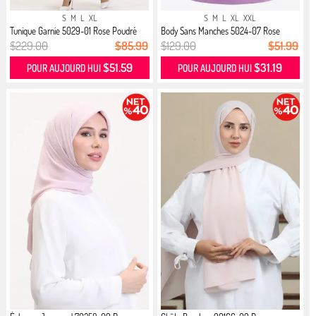
S
M
L
XL
S
M
L
XL
XXL
Tunique Garnie 5029-01 Rose Poudré
Body Sans Manches 5024-07 Rose
$229.00
$85.99
$129.00
$51.99
$51.59
$31.19
POUR AUJOURD HUI
POUR AUJOURD HUI