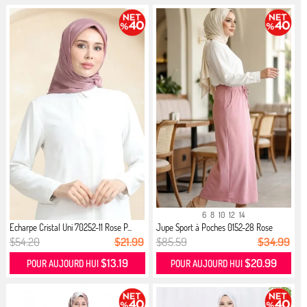
6
8
10
12
14
Echarpe Cristal Uni 70252-11 Rose P...
Jupe Sport à Poches 0152-28 Rose
$54.20
$21.99
$85.59
$34.99
$13.19
$20.99
POUR AUJOURD HUI
POUR AUJOURD HUI