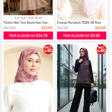
6-8
10-12
14-16
18-20
Poncho Hiver Tissu Bouclé Avec Cein...
Écharpe Marrakech 70284-06 Rose
$143.00
$57.99
$52.00
$15.99
$34.79
$9.59
POUR AUJOURD HUI
POUR AUJOURD HUI