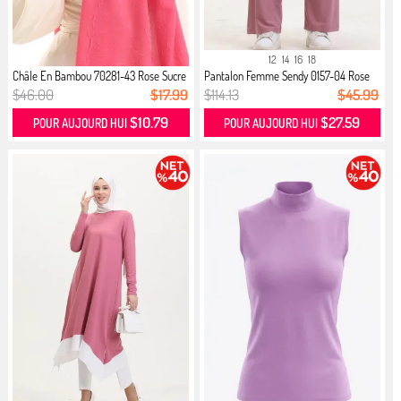
12
14
16
18
Châle En Bambou 70281-43 Rose Sucre
Pantalon Femme Sendy 0157-04 Rose
P...
$46.00
$17.99
$114.13
$45.99
$10.79
$27.59
POUR AUJOURD HUI
POUR AUJOURD HUI