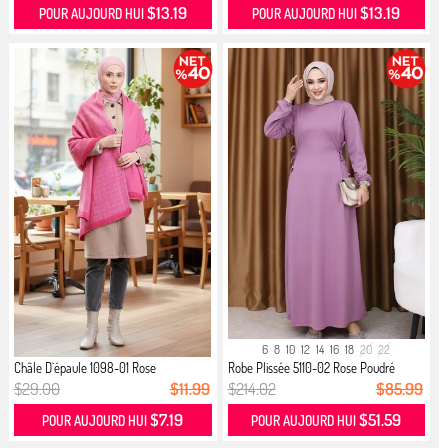
$13.19
$13.19
POUR AUJOURD HUI
POUR AUJOURD HUI
6
8
10
12
14
16
18
20
22
Châle D`épaule 1098-01 Rose
Robe Plissée 5110-02 Rose Poudré
$29.00
$11.99
$214.02
$85.99
$7.19
$51.59
POUR AUJOURD HUI
POUR AUJOURD HUI