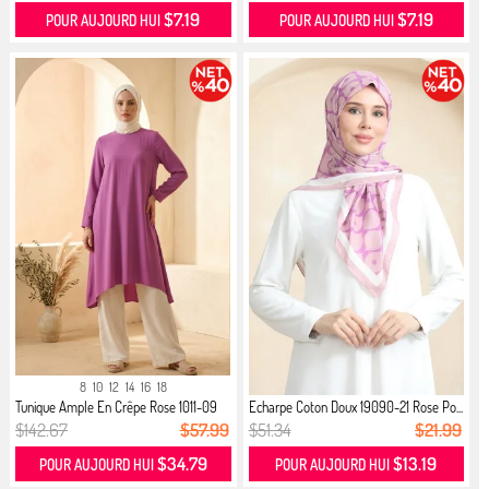
$7.19
$7.19
POUR AUJOURD HUI
POUR AUJOURD HUI
8
10
12
14
16
18
Tunique Ample En Crêpe Rose 1011-09
Echarpe Coton Doux 19090-21 Rose Po...
$142.67
$57.99
$51.34
$21.99
$34.79
$13.19
POUR AUJOURD HUI
POUR AUJOURD HUI