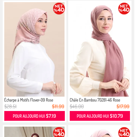
Écharpe à Motifs Flover-09 Rose
Châle En Bambou 70281-46 Rose
$28.51
$11.99
$46.00
$17.99
$7.19
$10.79
POUR AUJOURD HUI
POUR AUJOURD HUI