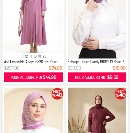
10
12
14
16
18
20
Asil Ensemble Abaya 0336-08 Rose
Écharpe Douce Candy 19097-13 Rose P...
Po...
$257.00
$74.99
$39.93
$15.99
$44.99
$9.59
POUR AUJOURD HUI
POUR AUJOURD HUI