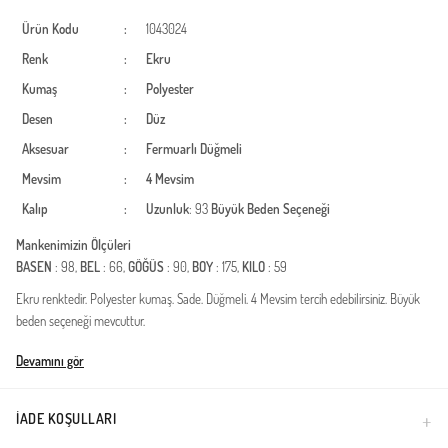
Ürün Kodu
:
1043024
Renk
:
Ekru
Kumaş
:
Polyester
Desen
:
Düz
Aksesuar
:
Fermuarlı
Düğmeli
Mevsim
:
4 Mevsim
Kalıp
:
Uzunluk
: 93
Büyük Beden Seçeneği
Mankenimizin Ölçüleri
BASEN
: 98,
BEL
: 66,
GÖĞÜS
: 90,
BOY
: 175,
KILO
: 59
Ekru renktedir. Polyester kumaş. Sade. Düğmeli. 4 Mevsim tercih edebilirsiniz. Büyük
beden seçeneği mevcuttur.
Türkiye'de üretilmiştir.
Devamını gör
İADE KOŞULLARI