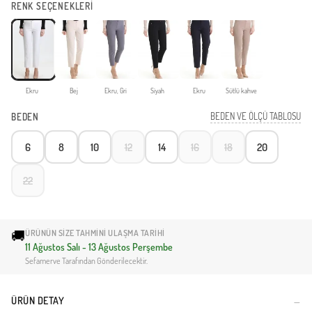
RENK SEÇENEKLERİ
Ekru
Bej
Ekru, Gri
Siyah
Ekru
Sütlü kahve
BEDEN VE ÖLÇÜ TABLOSU
BEDEN
6
8
10
12
14
16
18
20
22
🚚
ÜRÜNÜN SIZE TAHMINI ULAŞMA TARIHI
11 Ağustos Salı - 13 Ağustos Perşembe
Sefamerve Tarafından Gönderilecektir.
ÜRÜN DETAY