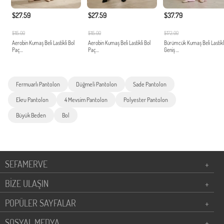
$27.59
$27.59
$37.79
$115.00
$115.00
$172.00
Aerobin Kumaş Beli Lastikli Bol
Aerobin Kumaş Beli Lastikli Bol
Bürümcük Kumaş Beli Lastikl
Paç...
Paç...
Geniş ...
Fermuarlı Pantolon
Düğmeli Pantolon
Sade Pantolon
Ekru Pantolon
4 Mevsim Pantolon
Polyester Pantolon
Büyük Beden
Bol
SEFAMERVE
+
BİZE ULAŞIN
+
POPÜLER SAYFALAR
+
SOSYAL MEDYA
+