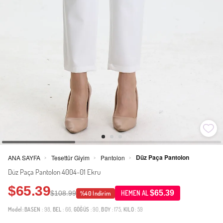
Düz Paça Pantolon
ANA SAYFA
Tesettür Giyim
Pantolon
>
>
>
Düz Paça Pantolon 4004-01 Ekru
$65.39
$65.39
$108.99
HEMEN AL
%40 İndirim
Model:
BASEN
: 98,
BEL
: 66,
GÖĞÜS
: 90,
BOY
: 175,
KILO
: 59