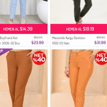
$14.39
$19.19
HEMEN AL
HEMEN AL
$83.00
$59.90
Boyfriend Kot
Mevsimlik Kargo Pantolon
$23.99
$31.99
on 3006-02 Buz
6102-03 Haki