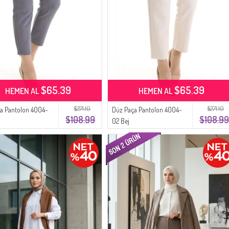
$65.39
$65.39
HEMEN AL
HEMEN AL
$271.10
$271.10
a Pantolon 4004-
Düz Paça Pantolon 4004-
$108.99
$108.99
02 Bej