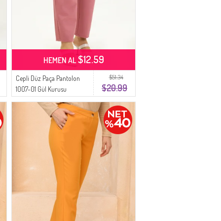
$12.59
HEMEN AL
$51.34
Cepli Düz Paça Pantolon
$20.99
1007-01 Gül Kurusu