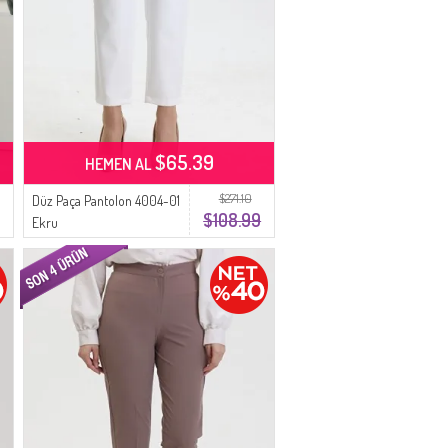
$65.39
HEMEN AL
$271.10
Düz Paça Pantolon 4004-01
$108.99
Ekru