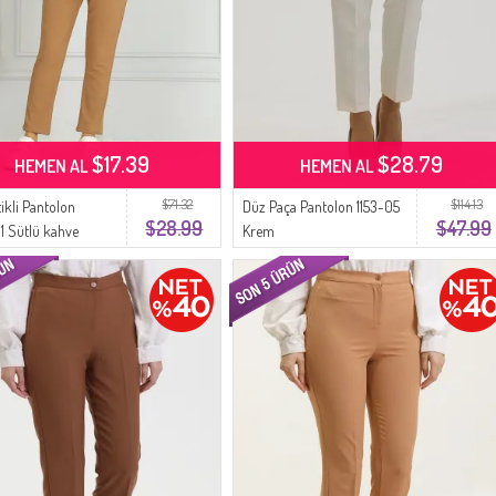
$17.39
$28.79
HEMEN AL
HEMEN AL
$71.32
$114.13
tikli Pantolon
Düz Paça Pantolon 1153-05
$28.99
$47.99
 Sütlü kahve
Krem