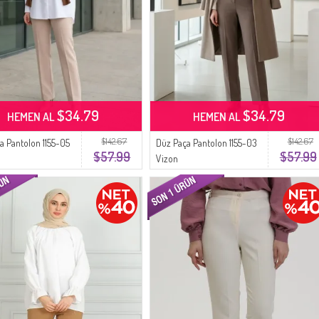
$34.79
$34.79
HEMEN AL
HEMEN AL
$142.67
$142.67
a Pantolon 1155-05
Düz Paça Pantolon 1155-03
$57.99
$57.99
Vizon