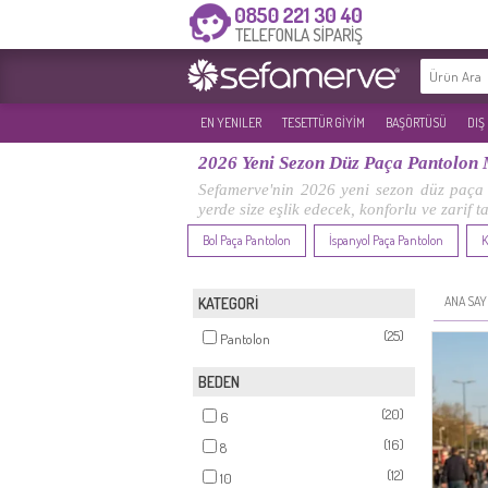
EN YENILER
TESETTÜR GİYİM
BAŞÖRTÜSÜ
DIŞ
2026 Yeni Sezon Düz Paça Pantolon 
Sefamerve'nin 2026 yeni sezon düz paça p
yerde size eşlik edecek, konforlu ve zarif 
Bol Paça Pantolon
İspanyol Paça Pantolon
K
ANA SAY
KATEGORİ
(25)
Pantolon
BEDEN
(20)
6
(16)
8
(12)
10