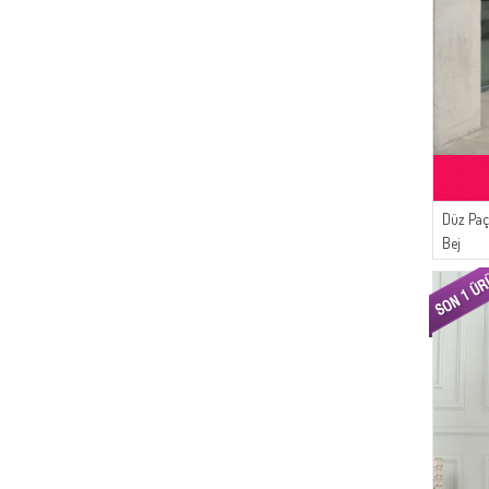
Düz Paç
Bej