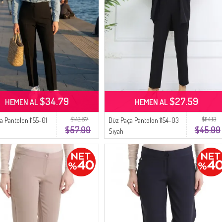
$34.79
$27.59
HEMEN AL
HEMEN AL
$142.67
$114.13
a Pantolon 1155-01
Düz Paça Pantolon 1154-03
$57.99
$45.99
Siyah