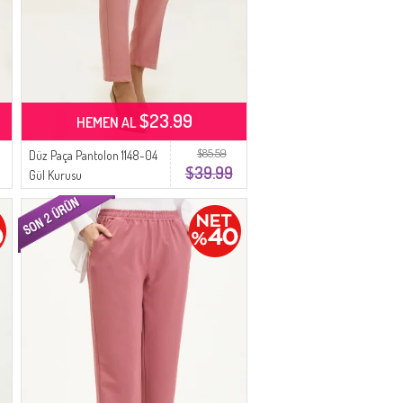
$23.99
HEMEN AL
$85.59
Düz Paça Pantolon 1148-04
$39.99
Gül Kurusu