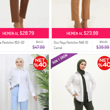
$28.79
$23.99
HEMEN AL
HEMEN AL
$114.13
$85.59
a Pantolon 1153-02
Düz Paça Pantolon 1148-10
$47.99
$39.99
Camel