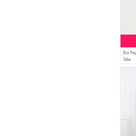
Düz Paç
Taba