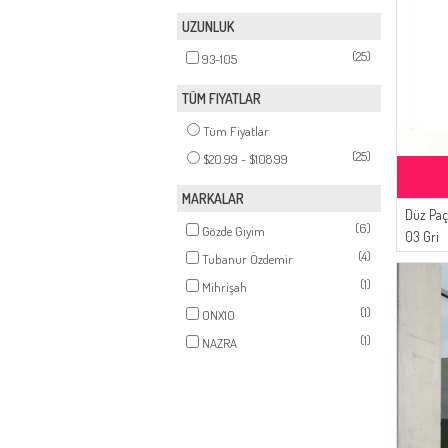
UZUNLUK
(25)
93-105
TÜM FIYATLAR
Tüm Fiyatlar
(25)
$20.99 - $108.99
MARKALAR
Düz Paç
(6)
Gözde Giyim
03 Gri
(4)
Tubanur Özdemir
(1)
Mihrişah
(1)
ONX10
(1)
NAZRA