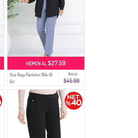
$27.59
HEMEN AL
$114.13
Düz Paça Pantolon 1154-01
$45.99
Gri