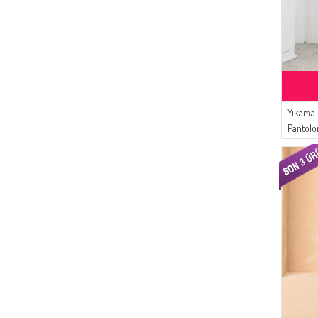
Yıkama 
Pantol
Mavisi