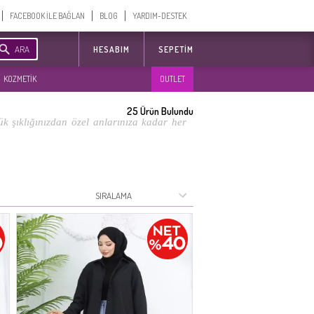
FACEBOOK İLE BAĞLAN
BLOG
YARDIM-DESTEK
ARA
HESABIM
SEPETIM
KOZMETİK
OUTLET
25
Ürün Bulundu
k şıklığınızdan özel anlarınıza kadar her