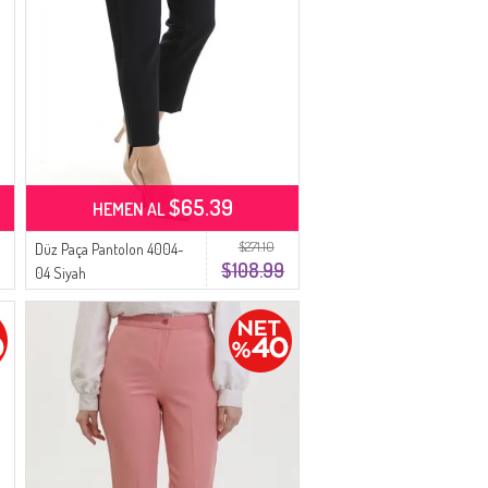
$65.39
HEMEN AL
$271.10
Düz Paça Pantolon 4004-
$108.99
04 Siyah