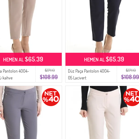
$65.39
$65.39
HEMEN AL
HEMEN AL
$271.10
$271.10
a Pantolon 4004-
Düz Paça Pantolon 4004-
$108.99
$108.99
ü kahve
05 Lacivert