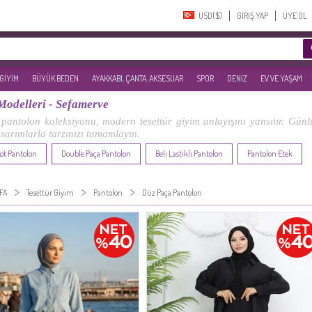
USD($)‎
GIRIŞ YAP
ÜYE OL
 GİYİM
BÜYÜK BEDEN
AYAKKABI, ÇANTA, AKSESUAR
SPOR
DENİZ
EV VE YAŞAM
Modelleri - Sefamerve
antolon koleksiyonu, modern tesettür giyim anlayışını yansıtır. Günlü
tasarımlarla tarzınızı tamamlayın.
ot Pantolon
Double Paça Pantolon
Beli Lastikli Pantolon
Pantolon Etek
>
>
>
FA
Tesettür Giyim
Pantolon
Düz Paça Pantolon