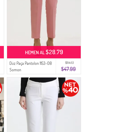
$28.79
HEMEN AL
$114.13
Düz Paça Pantolon 1153-08
$47.99
Somon