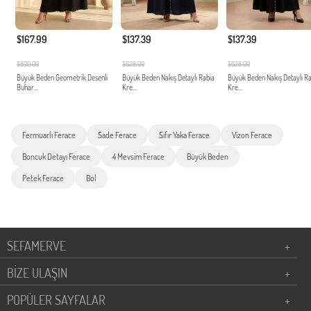
$167.99
$137.39
$137.39
$800.00
$628.00
$628.00
Büyük Beden Geometrik Desenli
Büyük Beden Nakış Detaylı Rabia
Büyük Beden Nakış Detaylı R
Buhar...
Kre...
Kre...
Fermuarlı Ferace
Sade Ferace
Sıfır Yaka Ferace
Vizon Ferace
Boncuk Detayı Ferace
4 Mevsim Ferace
Büyük Beden
Petek Ferace
Bol
SEFAMERVE
+
BİZE ULAŞIN
+
POPÜLER SAYFALAR
+