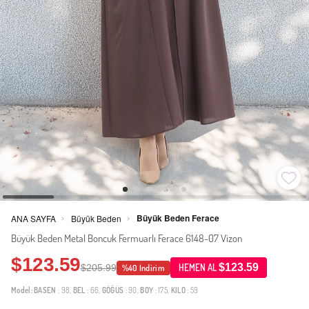
Büyük Beden Ferace
ANA SAYFA
Büyük Beden
>
>
Büyük Beden Metal Boncuk Fermuarlı Ferace 6148-07 Vizon
$123.59
$123.59
$205.99
HEMEN AL
%40 İndirim
Model:
BASEN
: 98,
BEL
: 66,
GÖĞÜS
: 90,
BOY
: 175,
KILO
: 59