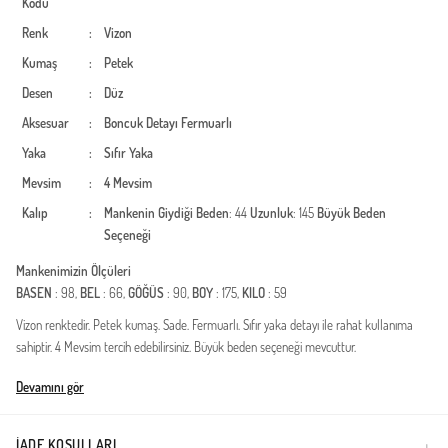
Kodu
Renk
:
Vizon
Kumaş
:
Petek
Desen
:
Düz
Aksesuar
:
Boncuk Detayı
Fermuarlı
Yaka
:
Sıfır Yaka
Mevsim
:
4 Mevsim
Kalıp
:
Mankenin Giydiği Beden
: 44
Uzunluk
: 145
Büyük Beden
Seçeneği
Mankenimizin Ölçüleri
BASEN
: 98,
BEL
: 66,
GÖĞÜS
: 90,
BOY
: 175,
KILO
: 59
Vizon renktedir. Petek kumaş. Sade. Fermuarlı. Sıfır yaka detayı ile rahat kullanıma
sahiptir. 4 Mevsim tercih edebilirsiniz. Büyük beden seçeneği mevcuttur.
Türkiye'de üretilmiştir.
Devamını gör
İADE KOŞULLARI