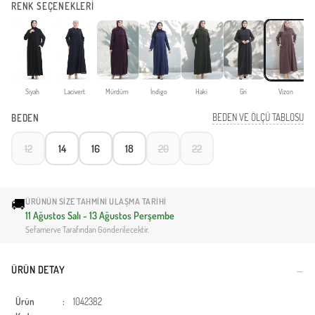
RENK SEÇENEKLERİ
Siyah
Lacivert
Mürdüm
İndigo
Haki
Gri
Vizon
BEDEN VE ÖLÇÜ TABLOSU
BEDEN
12
14
16
18
20
22
🚚
ÜRÜNÜN SIZE TAHMINI ULAŞMA TARIHI
11 Ağustos Salı - 13 Ağustos Perşembe
Sefamerve Tarafından Gönderilecektir.
ÜRÜN DETAY
Ürün
:
1042382