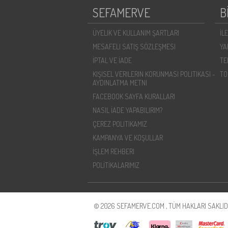
SEFAMERVE
B
ÜYELIK VE KULLANIM ŞARTLARI
İL
MESAFELI SATIŞ SÖZLEŞMESI
YA
İPTAL VE İADE
TE
KIŞISEL VERILERIN KORUNMASI POLITIKASI -
TO
AYDINLATMA METNI
FACEBOOK SAYFA KURALLARI
NASIL İADE YAPABILIRIM?
ÇEREZ POLITIKAMIZ
KAMPANYA VE KOŞULLAR
İŞLEM REHBERI
POLİTİKALARIMIZ
© 2026 SEFAMERVE.COM , TÜM HAKLARI SAKLIDI