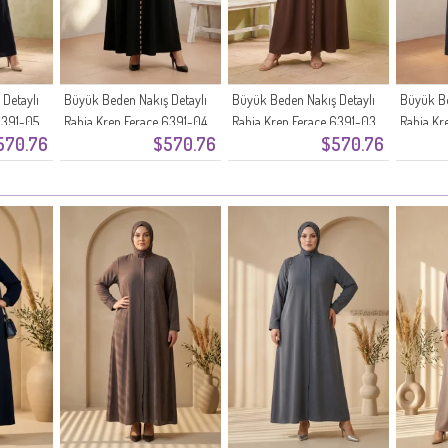
Detaylı
Büyük Beden Nakış Detaylı
Büyük Beden Nakış Detaylı
Büyük Be
6391-05
Rabia Krep Ferace 6391-04
Rabia Krep Ferace 6391-03
Rabia Kr
570.76
$570.76
$570.76
Siyah
Kahverengi
Füme