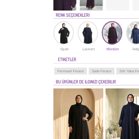
RENK SEÇENEKLERİ
Siyah
Lacivert
Mürdüm
İndi
ETIKETLER
Fermuarlı Ferace
Sade Ferace
Sıfır Yaka F
BU ÜRÜNLER DE İLGINIZI ÇEKEBILIR