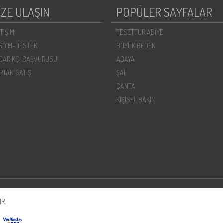
İZE ULAŞIN
POPÜLER SAYFALAR
ETIŞIM
TESETTÜR ABİYE
RDIM-DESTEK
BÜYÜK BEDEN
DARIKÇI BAŞVURUSU
ABAYA
PTAN SATIŞ
ŞAL
ÇANTA
KİŞİSEL BAKIM
R.