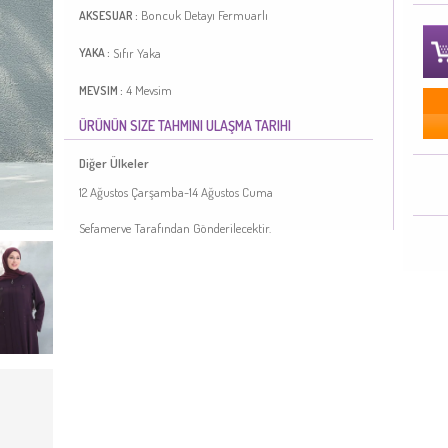
Boncuk Detayı
Fermuarlı
AKSESUAR :
Sıfır Yaka
YAKA :
4 Mevsim
MEVSIM :
ÜRÜNÜN SIZE TAHMINI ULAŞMA TARIHI
Mankenin Giydiği Beden:
44
Uzunluk:
145
Büyük
KALIP :
Beden Seçeneği
Diğer Ülkeler
12 Ağustos Çarşamba-14 Ağustos Cuma
Mürdüm renktedir. Petek kumaş. Sade. Fermuarlı. Sıfır
yaka detayı ile rahat kullanıma sahiptir. 4 Mevsim tercih
Sefamerve Tarafından Gönderilecektir.
edebilirsiniz. Büyük beden seçeneği mevcuttur.
Türkiye'de üretilmiştir.
MANKENIMIZIN ÖLÇÜLERI :
BASEN
: 98,
BEL
: 66,
GÖĞÜS
: 90,
BOY
: 175,
KILO
: 59