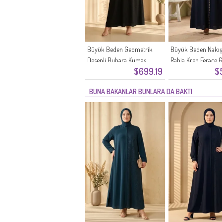
Büyük Beden Geometrik
Büyük Beden Nakış 
Desenli Buhara Kumaş
Rabia Krep Ferace 
$699.19
$
Ferace 6375-07 Siyah
Lacivert
BUNA BAKANLAR BUNLARA DA BAKTI