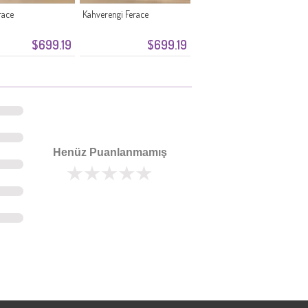
race
Kahverengi Ferace
$699.19
$699.19
Henüz Puanlanmamış