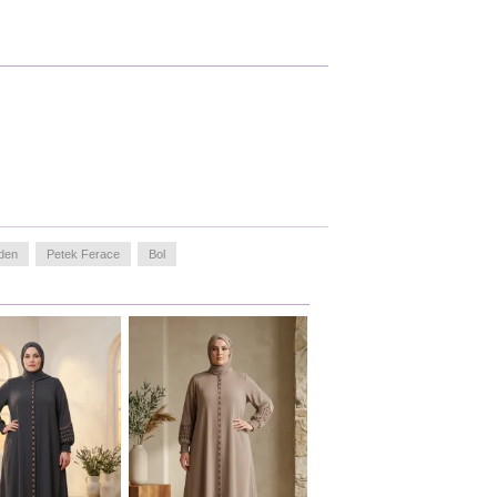
den
Petek Ferace
Bol