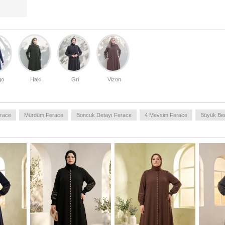
go
Haki
Gri
Vizon
erace
Mürdüm Ferace
Boncuk Detayı Ferace
4 Mevsim Ferace
Büyük Be