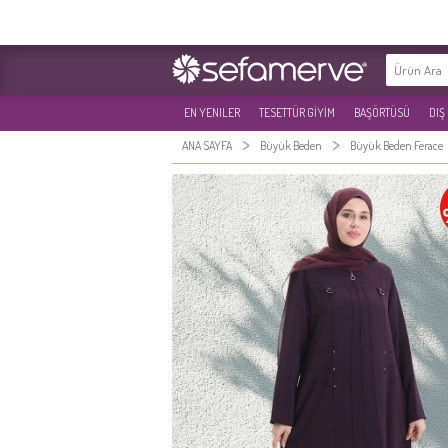
EN YENILER
TESETTÜR GİYİM
BAŞÖRTÜSÜ
DIŞ
>
>
ANA SAYFA
Büyük Beden
Büyük Beden Ferace