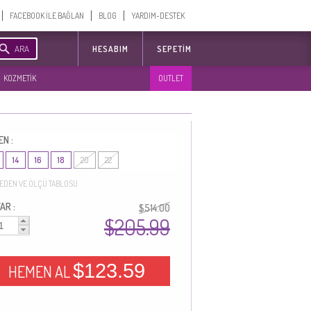
FACEBOOK İLE BAĞLAN
BLOG
YARDIM-DESTEK
ARA
HESABIM
SEPETIM
KOZMETİK
OUTLET
EN :
14
16
18
20
22
EDEN VE ÖLÇÜ TABLOSU
AR :
$514.00
$205.99
$123.59
HEMEN AL