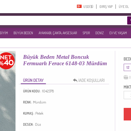
USD($)‎
GIRIŞ YAP
ÜYE OL
 GİYİM
BÜYÜK BEDEN
AYAKKABI, ÇANTA, AKSESUAR
SPOR
DENİZ
EV VE YAŞAM
Büyük Beden Metal Boncuk
BED
Fermuarlı Ferace 6148-03 Mürdüm
12
B
ÜRÜN DETAY
İADE KOŞULLARI
MİKT
1042378
ÜRÜN KODU :
Mürdüm
RENK :
Petek
KUMAŞ :
Düz
DESEN :