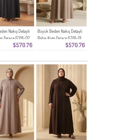
den Nakış Detaylı
Büyük Beden Nakış Detaylı
ep Ferace 6391-02
Rabia Krep Ferace 6391-01
$570.76
$570.76
Vizon