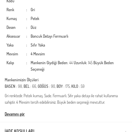
Kodu
Renk
:
Gri
Kumaş
:
Petek
Desen
:
Düz
Aksesuar
:
Boncuk Detayı
Fermuarlı
Yaka
:
Sıfır Yaka
Mevsim
:
4 Mevsim
Kalıp
:
Mankenin Giydiği Beden
: 44
Uzunluk
: 145
Büyük Beden
Seçeneği
Mankenimizin Ölçüleri
BASEN
: 98,
BEL
: 66,
GÖĞÜS
: 90,
BOY
: 175,
KILO
: 59
Gri renktedir. Petek kumaş. Sade. Fermuarlı. Sıfır yaka detayı ile rahat kullanıma
sahiptir. 4 Mevsim tercih edebilirsiniz. Büyük beden seçeneği mevcuttur.
Türkiye'de üretilmiştir.
Devamını gör
İADE KOŞULLARI