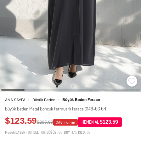
Büyük Beden Ferace
ANA SAYFA
Büyük Beden
>
>
Büyük Beden Metal Boncuk Fermuarlı Ferace 6148-06 Gri
$123.59
$123.59
$205.99
HEMEN AL
%40 İndirim
Model:
BASEN
: 98,
BEL
: 66,
GÖĞÜS
: 90,
BOY
: 175,
KILO
: 59