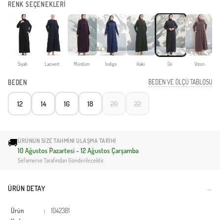
RENK SEÇENEKLERİ
Siyah
Lacivert
Mürdüm
İndigo
Haki
Gri
Vizon
BEDEN VE ÖLÇÜ TABLOSU
BEDEN
12
14
16
18
20
22
🚚
ÜRÜNÜN SIZE TAHMINI ULAŞMA TARIHI
10 Ağustos Pazartesi - 12 Ağustos Çarşamba
Sefamerve Tarafından Gönderilecektir.
ÜRÜN DETAY
Ürün
:
1042381