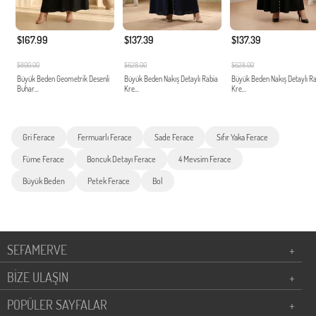
$167.99
$137.39
$137.39
$800.00
$628.00
$628.00
Büyük Beden Geometrik Desenli
Büyük Beden Nakış Detaylı Rabia
Büyük Beden Nakış Detaylı R
Buhar...
Kre...
Kre...
Gri Ferace
Fermuarlı Ferace
Sade Ferace
Sıfır Yaka Ferace
Füme Ferace
Boncuk Detayı Ferace
4 Mevsim Ferace
Büyük Beden
Petek Ferace
Bol
SEFAMERVE
+
BİZE ULAŞIN
+
POPÜLER SAYFALAR
+