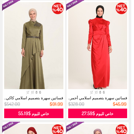
12
10
8
6
12
10
8
6
فساتين سهرة بتصميم اسلامي أحمر...
فساتين سهرة بتصميم اسلامي كاكي...
$542.00
$91.99
$328.00
$45.99
$55.19
$27.59
خاص لليوم
خاص لليوم