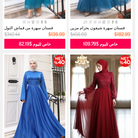
16
14
12
10
8
6
20
18
16
14
12
10
8
6
فستان سهرة شيفون بحزام مزين
فستان سهرة من قماش التول
بالترتر...
والأورجانز...
$342.44
$136.99
$456.60
$182.99
$82.19
$109.79
خاص لليوم
خاص لليوم