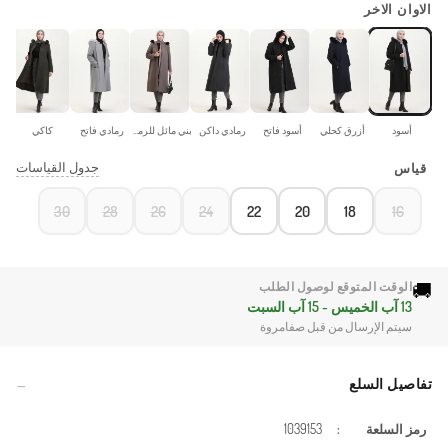
الاوان الاخر
أسود
أزرق كحلي
أسود فاتح
رمادي داكن
بني مائل للرمادي
رمادي فاتح
كاكي
جدول القياسات
قياس
30
28
26
24
22
20
18
16
🚚
الوقت المتوقع لوصول الطلب
13 آب الخميس - 15 آب السبت
سيتم الإرسال من قبل صفامروة
تفاصيل السلع
رمز السلعة
:
1039153