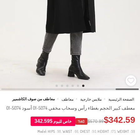
معاطف من صوف الكاشمير
الصفحة الرئيسية
ملابس خارجية
معاطف
>
>
>
معطف كبير الحجم بغطاء رأس وسحاب مخفي 5074-01 أسود 5074-01
$342.59
$342.59
$570.99
خاص لليوم
%40
Model:
HIPS
: 98,
WAIST
: 66,
CHEST
: 90,
HEIGHT
: 175,
WEIGHT
: 59