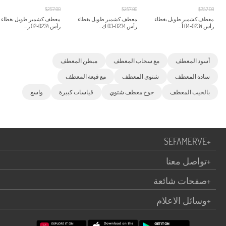
$257.00
$257.00
$257.00
معطف كشمير طويل بغطاء
معطف كشمير طويل بغطاء
معطف كشمير طويل بغطاء
رأس 0234-04 أ...
رأس 0234-03 ك...
رأس 0234-02 ر...
أسود المعطف
مع سحاب المعطف
مبطن المعطف
سادة المعطف
شتوي المعطف
مع قبعة المعطف
بالجيب المعطف
جوخ معطف شتوي
قياسات كبيرة
واسع
SEFAMERVE
+
+
تواصل معنا
+
صفحات شائعة
+
وسائل الاعلام