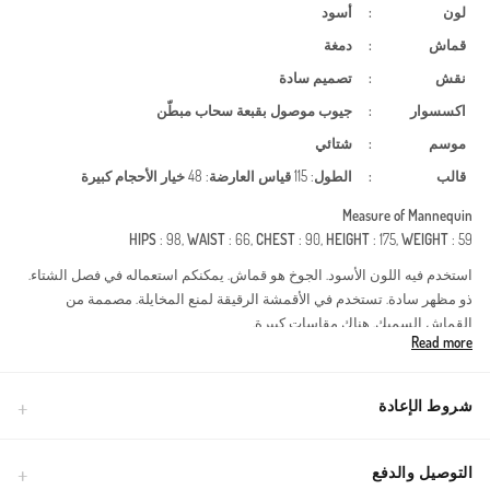
لون
:
أسود
قماش
:
دمغة
نقش
:
تصميم سادة
اكسسوار
:
جيوب
موصول بقبعة
سحاب
مبطّن
موسم
:
شتائي
قالب
:
الطول
: 115
قياس العارضة
: 48
خيار الأحجام كبيرة
Measure of Mannequin
HIPS
: 98,
WAIST
: 66,
CHEST
: 90,
HEIGHT
: 175,
WEIGHT
: 59
استخدم فيه اللون الأسود. الجوخ هو قماش. يمكنكم استعماله في فصل الشتاء.
ذو مظهر سادة. تستخدم في الأقمشة الرقيقة لمنع المخايلة. مصممة من
القماش السميك. هناك مقاسات كبيرة.
Read more
Made in Türkiye
شروط الإعادة
التوصيل والدفع