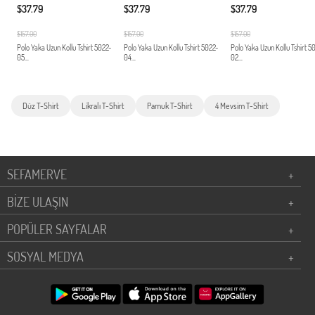
$37.79
$37.79
$37.79
$157.00
$157.00
$157.00
Polo Yaka Uzun Kollu Tshirt 5022-
Polo Yaka Uzun Kollu Tshirt 5022-
Polo Yaka Uzun Kollu Tshirt 5
05...
04...
02...
Düz T-Shirt
Likralı T-Shirt
Pamuk T-Shirt
4 Mevsim T-Shirt
SEFAMERVE
+
BİZE ULAŞIN
+
POPÜLER SAYFALAR
+
SOSYAL MEDYA
+