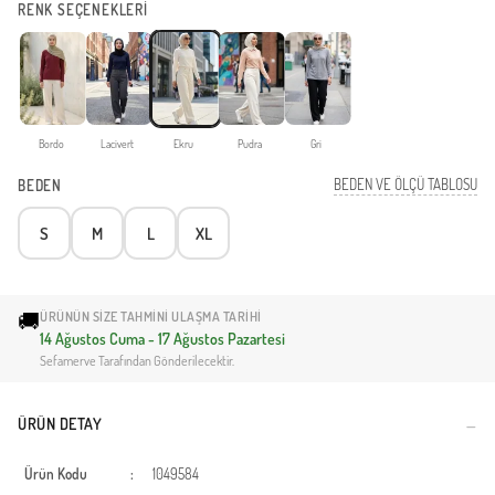
RENK SEÇENEKLERİ
Bordo
Lacivert
Ekru
Pudra
Gri
BEDEN VE ÖLÇÜ TABLOSU
BEDEN
S
M
L
XL
🚚
ÜRÜNÜN SIZE TAHMINI ULAŞMA TARIHI
14 Ağustos Cuma - 17 Ağustos Pazartesi
Sefamerve Tarafından Gönderilecektir.
ÜRÜN DETAY
Ürün Kodu
:
1049584