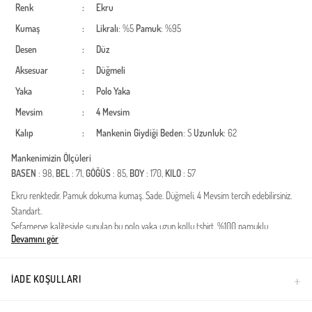
Renk
:
Ekru
Kumaş
:
Likralı
: %5
Pamuk
: %95
Desen
:
Düz
Aksesuar
:
Düğmeli
Yaka
:
Polo Yaka
Mevsim
:
4 Mevsim
Kalıp
:
Mankenin Giydiği Beden
: S
Uzunluk
: 62
Mankenimizin Ölçüleri
BASEN
: 98,
BEL
: 71,
GÖĞÜS
: 85,
BOY
: 170,
KILO
: 57
Ekru renktedir. Pamuk dokuma kumaş. Sade. Düğmeli. 4 Mevsim tercih edebilirsiniz.
Standart.
Sefamerve kalitesiyle sunulan bu polo yaka uzun kollu tshirt, %100 pamuklu
Devamını gör
dokusuyla gün boyu konfor ve nefes alabilirlik sağlar. Klasik polo yaka detayı, günlük
tshirt rahatlığına şık bir dokunuş katarken, uzun kollu tasarımı mevsim geçişlerinde
kurtarıcı bir parça olmasını sağlar. Jean pantolonlar veya chino pantolonlarla
İADE KOŞULLARI
mükemmel uyum yakalayan bu model, dolabınızın en temel ve zamansız parçası
olacak.