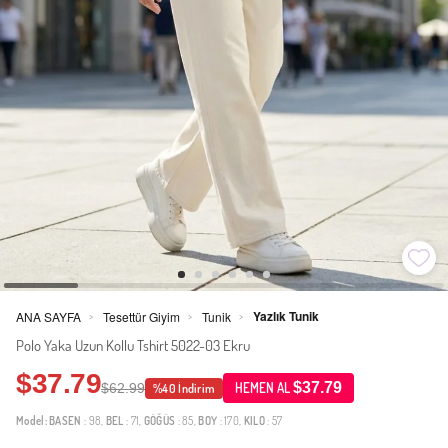
Yazlık Tunik
ANA SAYFA
Tesettür Giyim
Tunik
>
>
>
Polo Yaka Uzun Kollu Tshirt 5022-03 Ekru
$37.79
$37.79
$62.99
HEMEN AL
%40 İndirim
Model:
BASEN
: 98,
BEL
: 71,
GÖĞÜS
: 85,
BOY
: 170,
KILO
: 57