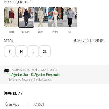
RENK SEÇENEKLERİ
Bordo
Lacivert
Ekru
Pudra
Gri
BEDEN VE ÖLÇÜ TABLOSU
BEDEN
S
M
L
XL
🚚
ÜRÜNÜN SIZE TAHMINI ULAŞMA TARIHI
11 Ağustos Salı - 13 Ağustos Perşembe
Sefamerve Tarafından Gönderilecektir.
ÜRÜN DETAY
Ürün Kodu
:
1049583