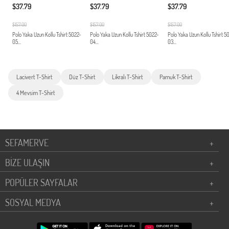
$37.79
$37.79
$37.79
$157.00
$157.00
$157.00
Polo Yaka Uzun Kollu Tshirt 5022-
Polo Yaka Uzun Kollu Tshirt 5022-
Polo Yaka Uzun Kollu Tshirt 5
05...
04...
03...
Lacivert T-Shirt
Düz T-Shirt
Likralı T-Shirt
Pamuk T-Shirt
4 Mevsim T-Shirt
SEFAMERVE
+
BİZE ULAŞIN
+
POPÜLER SAYFALAR
+
SOSYAL MEDYA
+