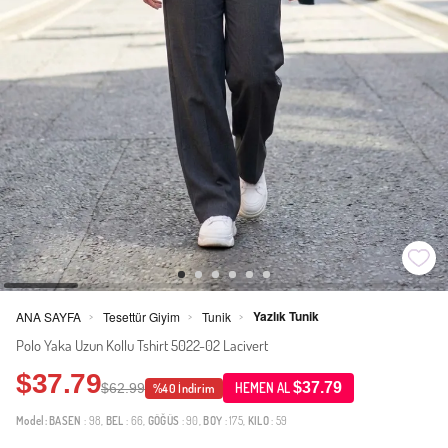
Yazlık Tunik
ANA SAYFA
Tesettür Giyim
Tunik
>
>
>
Polo Yaka Uzun Kollu Tshirt 5022-02 Lacivert
$37.79
$37.79
$62.99
HEMEN AL
%40 İndirim
Model:
BASEN
: 98,
BEL
: 66,
GÖĞÜS
: 90,
BOY
: 175,
KILO
: 59