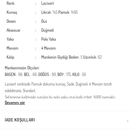
Renk
:
Lacivert
Kumaş
:
Likralı
: %5
Pamuk
: %95
Desen
:
Düz
Aksesuar
:
Düğmeli
Yaka
:
Polo Yaka
Mevsim
:
4 Mevsim
Kalıp
:
Mankenin Giydiği Beden
: S
Uzunluk
: 62
Mankenimizin Ölçüleri
BASEN
: 98,
BEL
: 66,
GÖĞÜS
: 90,
BOY
: 175,
KILO
: 59
Lacivert renktedir. Pamuk dokuma kumaş. Sade. Düğmeli. 4 Mevsim tercih
edebilirsiniz. Standart.
Sefamerve kalitesiyle sunulan bu polo yaka uzun kollu tshirt, %100 pamuklu
Devamını gör
dokusuyla gün boyu konfor ve nefes alabilirlik sağlar. Klasik polo yaka detayı, günlük
tshirt rahatlığına şık bir dokunuş katarken, uzun kollu tasarımı mevsim geçişlerinde
kurtarıcı bir parça olmasını sağlar. Jean pantolonlar veya chino pantolonlarla
İADE KOŞULLARI
mükemmel uyum yakalayan bu model, dolabınızın en temel ve zamansız parçası
olacak.