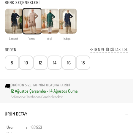
RENK SEÇENEKLERİ
Lacivert
Vizon
Yeşil
İndigo
BEDEN VE ÖLÇÜ TABLOSU
BEDEN
8
10
12
14
16
18
🚚
ÜRÜNÜN SIZE TAHMINI ULAŞMA TARIHI
12 Ağustos Çarşamba - 14 Ağustos Cuma
Sefamerve Tarafından Gönderilecektir.
ÜRÜN DETAY
Ürün
:
1051953