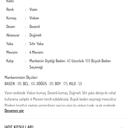
Kodu
Renk
:
Vizon
Kumaş
:
Viskon
Desen
:
Desenli
Aksesuar
:
Düğmeli
Yaka
:
Sıfır Yaka
Mevsim
:
4 Mevsim
Kalıp
:
Mankenin Giydiği Beden
: 40
Uzunluk
: 109
Büyük Beden
Seçeneği
Mankenimizin Ölçüleri
BASEN
: 98,
BEL
: 66,
GÖĞÜS
: 90,
BOY
: 175,
KILO
: 59
Vizon renktedir. Viskon kumaş. Desenli kumaş. Düğmeli. Sıfır yaka detayı ile rahat
kullanıma sahiptir. 4 Mevsim tercih edebilirsiniz. Büyük beden seçeneği mevcuttur.
Modern tesettür giyimin vazgeçilmez parçası olan bu viskon tunik, sıcak günlerde
Devamını gör
konforu ve şıklığı bir arada sunuyor. Doğal liflerden üretilen yumuşak dokusu
sayesinde cildinizin nefes almasını sağlar ve gün boyu ferahlık hissi verir. Hafif yapısı,
dökümlü duruşu ve geniş kesimiyle her vücut tipine uyum sağlarken hareket
İADE KOŞULLARI