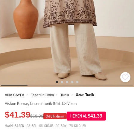
Uzun Tunik
ANA SAYFA
Tesettür Giyim
Tunik
>
>
>
Viskon Kumaş Desenli Tunik 1016-02 Vizon
$41.39
$41.39
$68.99
HEMEN AL
%40 İndirim
Model:
BASEN
: 98,
BEL
: 66,
GÖĞÜS
: 90,
BOY
: 175,
KILO
: 59