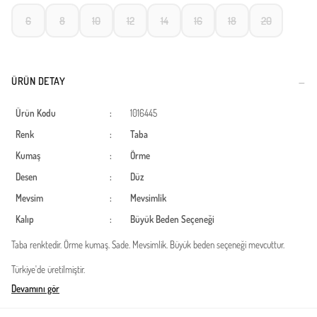
6
8
10
12
14
16
18
20
ÜRÜN DETAY
Ürün Kodu
:
1016445
Renk
:
Taba
Kumaş
:
Örme
Desen
:
Düz
Mevsim
:
Mevsimlik
Kalıp
:
Büyük Beden Seçeneği
Taba renktedir. Örme kumaş. Sade. Mevsimlik. Büyük beden seçeneği mevcuttur.
Türkiye'de üretilmiştir.
Devamını gör