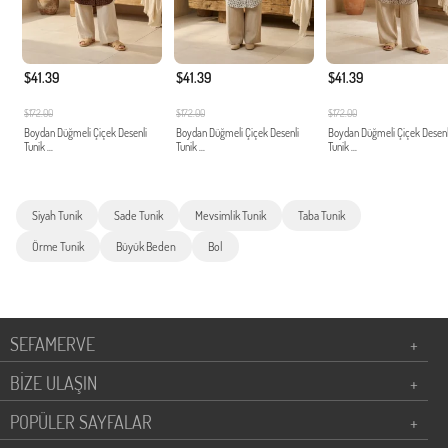
$41.39
$41.39
$41.39
$172.00
$172.00
$172.00
Boydan Düğmeli Çiçek Desenli
Boydan Düğmeli Çiçek Desenli
Boydan Düğmeli Çiçek Desenl
Tunik ...
Tunik ...
Tunik ...
Siyah Tunik
Sade Tunik
Mevsimlik Tunik
Taba Tunik
Örme Tunik
Büyük Beden
Bol
SEFAMERVE
+
BİZE ULAŞIN
+
POPÜLER SAYFALAR
+