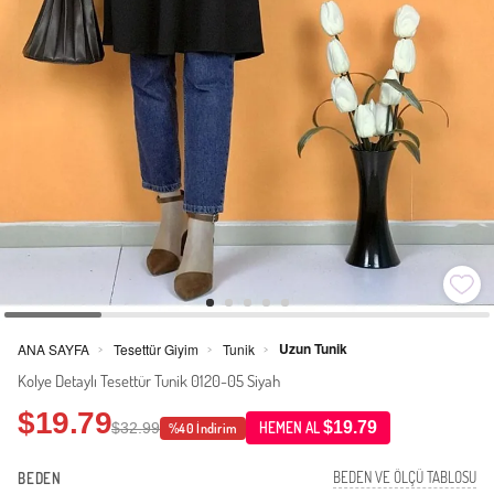
Uzun Tunik
ANA SAYFA
Tesettür Giyim
Tunik
>
>
>
Kolye Detaylı Tesettür Tunik 0120-05 Siyah
$19.79
$19.79
$32.99
HEMEN AL
%40 İndirim
BEDEN VE ÖLÇÜ TABLOSU
BEDEN