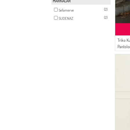
MARKALAR
(2)
Sefamerve
(2)
SUDENAZ
Triko K
Pantolo
03 Bej