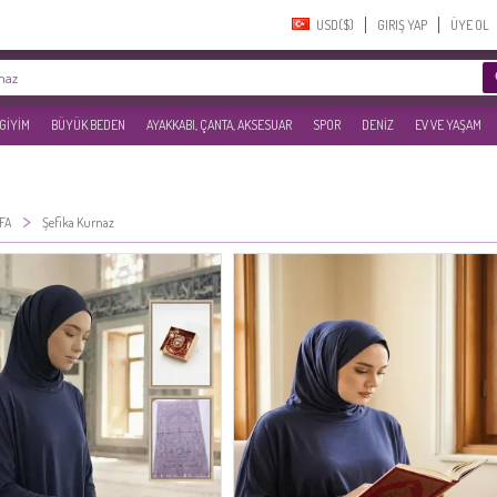
USD($)‎
GIRIŞ YAP
ÜYE OL
 GİYİM
BÜYÜK BEDEN
AYAKKABI, ÇANTA, AKSESUAR
SPOR
DENİZ
EV VE YAŞAM
>
FA
Şefika Kurnaz