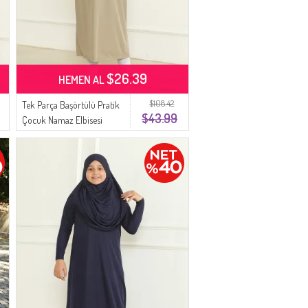
$26.39
HEMEN AL
$108.42
Tek Parça Başörtülü Pratik
$43.99
Çocuk Namaz Elbisesi
1985-02 Vizon