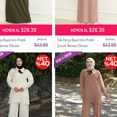
$26.39
$26.39
HEMEN AL
HEMEN AL
$108.42
$108.42
ça Başörtülü Pratik
Tek Parça Başörtülü Pratik
$43.99
$43.99
amaz Elbisesi
Çocuk Namaz Elbisesi
 Haki
1985-06 Pudra