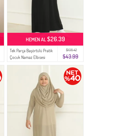
$26.39
HEMEN AL
$108.42
Tek Parça Başörtülü Pratik
$43.99
Çocuk Namaz Elbisesi
1985-01 Siyah