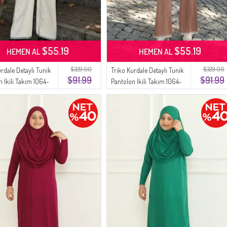
$55.19
$55.19
HEMEN AL
HEMEN AL
$329.00
$329.00
urdale Detaylı Tunik
Triko Kurdale Detaylı Tunik
$91.99
$91.99
n İkili Takım 1064-
Pantolon İkili Takım 1064-
05 Sütlü kahve