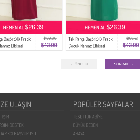
$26.39
$26.39
HEMEN AL
HEMEN AL
$109.00
$108.42
ça Başörtülü Pratik
Tek Parça Başörtülü Pratik
$43.99
$43.99
amaz Elbisesi
Çocuk Namaz Elbisesi
5 Mürdüm
1985-04 Zümrüt Yeşili
← ÖNCEKI
SONRAKI →
İZE ULAŞIN
POPÜLER SAYFALAR
ETIŞIM
TESETTÜR ABİYE
RDIM-DESTEK
BÜYÜK BEDEN
DARIKÇI BAŞVURUSU
ABAYA