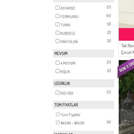
(7)
ASTARSIZ
(6)
FERMUARLI
(2)
TUNIK
(2)
KURDELE
(2)
PANTOLON
Tek Par
Çocuk N
MEVSIM
1985-03
(7)
4 MEVSIM
(2)
KIŞLIK
UZUNLUK
(7)
100-100
TÜM FIYATLAR
Tüm Fiyatlar
(11)
$43.99 - $114.99