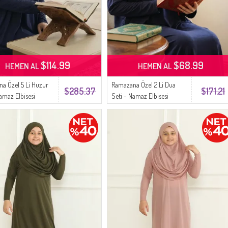
$114.99
$68.99
HEMEN AL
HEMEN AL
a Özel 5 Li Huzur
Ramazana Özel 2 Li Dua
$285.37
$171.21
Namaz Elbisesi
Seti - Namaz Elbisesi
Kerim Seccade
Kuranı Kerim - 0002-01
tik Tesbih - 0001-01
Lacivert