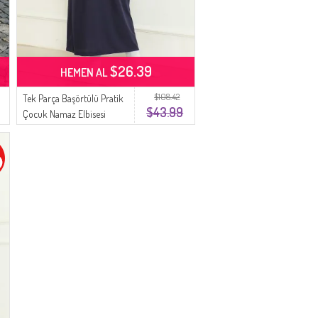
$26.39
HEMEN AL
$108.42
Tek Parça Başörtülü Pratik
$43.99
Çocuk Namaz Elbisesi
1985-07 Lacivert