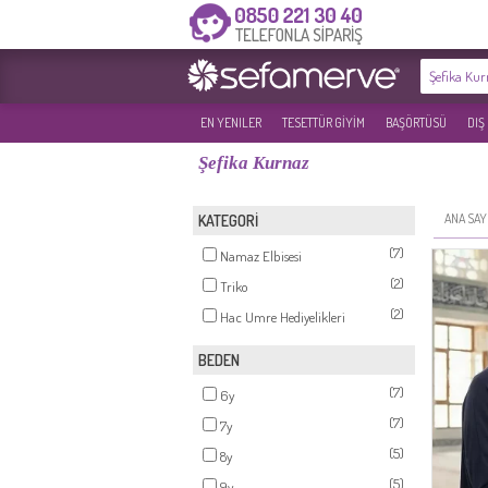
EN YENILER
TESETTÜR GİYİM
BAŞÖRTÜSÜ
DIŞ
Şefika Kurnaz
ANA SAY
KATEGORİ
(7)
Namaz Elbisesi
(2)
Triko
(2)
Hac Umre Hediyelikleri
BEDEN
(7)
6y
(7)
7y
(5)
8y
(5)
9y