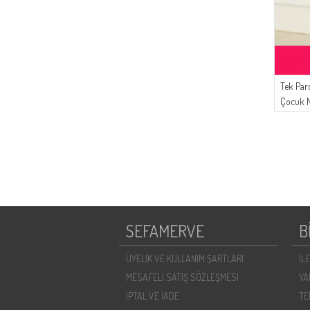
Tek Par
Çocuk N
1985-0
SEFAMERVE
B
ÜYELIK VE KULLANIM ŞARTLARI
İL
MESAFELI SATIŞ SÖZLEŞMESI
YA
İPTAL VE İADE
TE