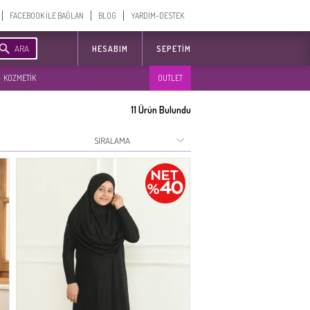
FACEBOOK İLE BAĞLAN
BLOG
YARDIM-DESTEK
ARA
HESABIM
SEPETIM
KOZMETİK
OUTLET
11
Ürün Bulundu