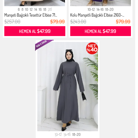
6
8
10
12
14
16
18
20
10-12
14-16
18-20
Manşeti Bağcıklı Tesettür Elbise 71...
Kolu Manşetli Bağcıklı Elbise 2160-...
$257.00
$79.99
$243.00
$79.99
$47.99
$47.99
HEMEN AL
HEMEN AL
10-12
14-16
18-20