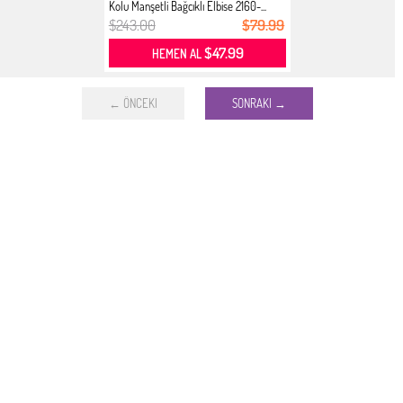
Kolu Manşetli Bağcıklı Elbise 2160-...
$243.00
$79.99
$47.99
HEMEN AL
← ÖNCEKI
SONRAKI →