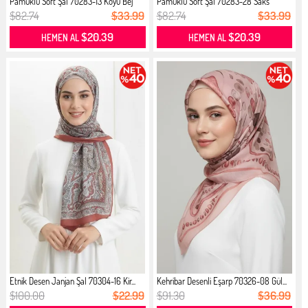
Pamuklu Soft Şal 70283-13 Koyu Bej
Pamuklu Soft Şal 70283-28 Saks
$82.74
$33.99
$82.74
$33.99
$20.39
$20.39
HEMEN AL
HEMEN AL
Etnik Desen Janjan Şal 70304-16 Kir...
Kehribar Desenli Eşarp 70326-08 Gül...
$100.00
$22.99
$91.30
$36.99