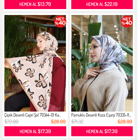
$13.79
$22.19
HEMEN AL
HEMEN AL
Çiçek Desenli Capri Şal 70344-01 Ka...
Pamuklu Desenli Koza Eşarp 70335-11...
$72.00
$28.99
$71.32
$28.99
$17.39
$17.39
HEMEN AL
HEMEN AL