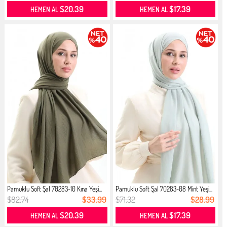
$20.39
$17.39
HEMEN AL
HEMEN AL
Pamuklu Soft Şal 70283-10 Kına Yeşi...
Pamuklu Soft Şal 70283-08 Mint Yeşi...
$82.74
$33.99
$71.32
$28.99
$20.39
$17.39
HEMEN AL
HEMEN AL