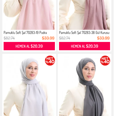
Pamuklu Soft Şal 70283-19 Pudra
Pamuklu Soft Şal 70283-38 Gül Kurusu
$82.74
$33.99
$82.74
$33.99
$20.39
$20.39
HEMEN AL
HEMEN AL