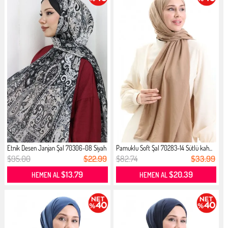
Etnik Desen Janjan Şal 70306-08 Siyah
Pamuklu Soft Şal 70283-14 Sütlü kah...
$95.00
$22.99
$82.74
$33.99
$13.79
$20.39
HEMEN AL
HEMEN AL