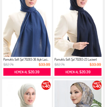
Pamuklu Soft Şal 70283-36 Açık Laci...
Pamuklu Soft Şal 70283-23 Lacivert
$82.74
$33.99
$82.74
$33.99
$20.39
$20.39
HEMEN AL
HEMEN AL