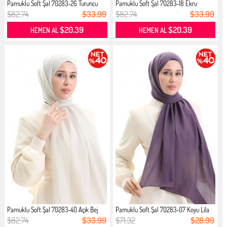
Pamuklu Soft Şal 70283-26 Turuncu
Pamuklu Soft Şal 70283-18 Ekru
$82.74
$33.99
$82.74
$33.99
$20.39
$20.39
HEMEN AL
HEMEN AL
Pamuklu Soft Şal 70283-40 Açık Bej
Pamuklu Soft Şal 70283-07 Koyu Lila
$82.74
$33.99
$71.32
$28.99