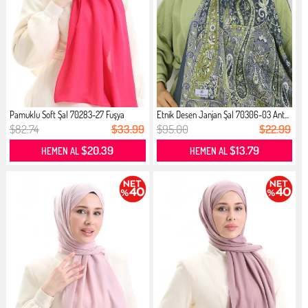
Pamuklu Soft Şal 70283-27 Fuşya
Etnik Desen Janjan Şal 70306-03 Ant...
$82.74
$33.99
$95.00
$22.99
$20.39
$13.79
HEMEN AL
HEMEN AL