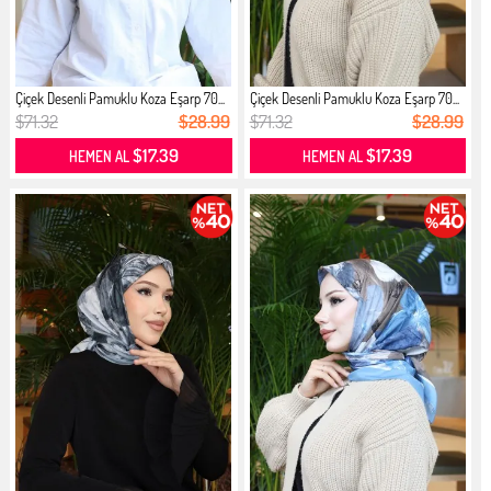
Çiçek Desenli Pamuklu Koza Eşarp 70...
Çiçek Desenli Pamuklu Koza Eşarp 70...
$71.32
$28.99
$71.32
$28.99
$17.39
$17.39
HEMEN AL
HEMEN AL