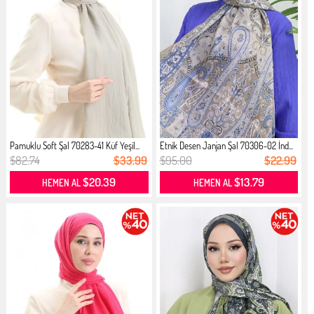
Pamuklu Soft Şal 70283-41 Küf Yeşil...
Etnik Desen Janjan Şal 70306-02 İnd...
$82.74
$33.99
$95.00
$22.99
$20.39
$13.79
HEMEN AL
HEMEN AL