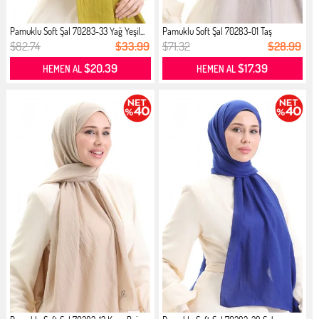
Pamuklu Soft Şal 70283-33 Yağ Yeşil...
Pamuklu Soft Şal 70283-01 Taş
$82.74
$33.99
$71.32
$28.99
$20.39
$17.39
HEMEN AL
HEMEN AL