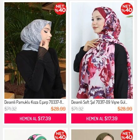
Desenli Pamuklu Koza Eşarp 70337-11...
Desenli Soft Şal 70317-09 Vişne Gül...
$71.32
$28.99
$71.32
$28.99
$17.39
$17.39
HEMEN AL
HEMEN AL