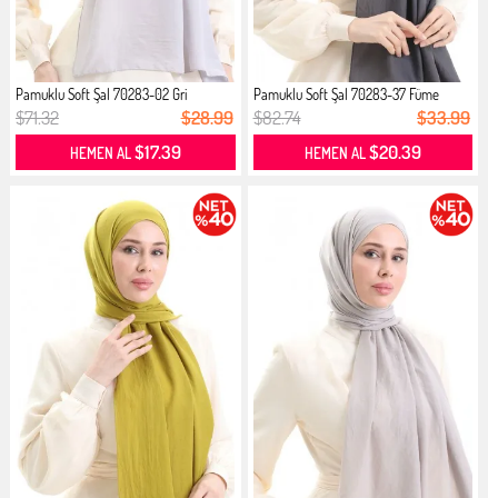
Pamuklu Soft Şal 70283-02 Gri
Pamuklu Soft Şal 70283-37 Füme
$71.32
$28.99
$82.74
$33.99
$17.39
$20.39
HEMEN AL
HEMEN AL