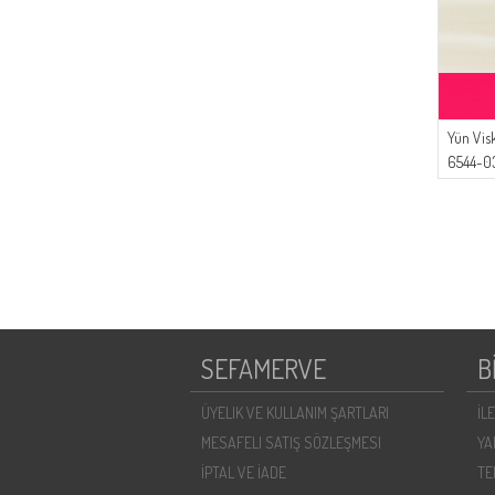
Yün Vis
6544-0
SEFAMERVE
B
ÜYELIK VE KULLANIM ŞARTLARI
İL
MESAFELI SATIŞ SÖZLEŞMESI
YA
İPTAL VE İADE
TE