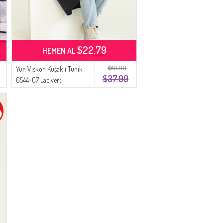
$22.79
HEMEN AL
$80.00
Yün Viskon Kuşaklı Tunik
$37.99
6544-07 Lacivert