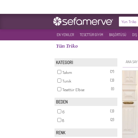
EN YENILER
TESETTÜR GİYİM
BAŞÖRTÜSÜ
DIŞ
Yün Triko
ANA SAY
KATEGORİ
(7)
Takım
(3)
Tunik
(1)
Tesettür Elbise
BEDEN
(3)
6
(2)
8
RENK