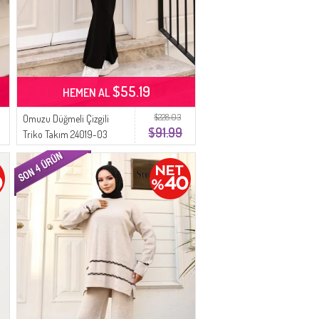
$55.19
HEMEN AL
$228.03
Omuzu Düğmeli Çizgili
$91.99
Triko Takım 24019-03
Siyah