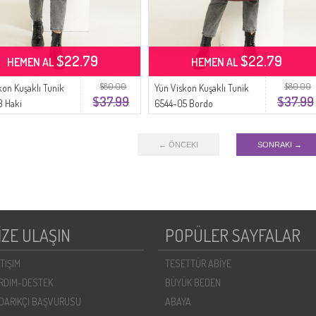
$22.79
$22.79
HEMEN AL
HEMEN AL
$80.00
$80.00
kon Kuşaklı Tunik
Yün Viskon Kuşaklı Tunik
$37.99
$37.99
3 Haki
6544-05 Bordo
← ÖNCEKI
SONRAKI →
İZE ULAŞIN
POPÜLER SAYFALAR
ETIŞIM
TESETTÜR ABİYE
RDIM-DESTEK
BÜYÜK BEDEN
DARIKÇI BAŞVURUSU
ABAYA