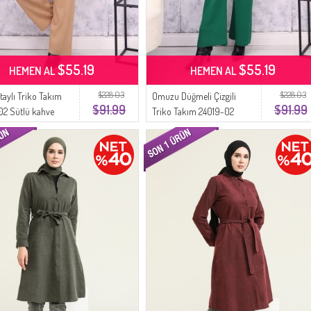
$55.19
$55.19
HEMEN AL
HEMEN AL
$228.03
$228.03
taylı Triko Takım
Omuzu Düğmeli Çizgili
$91.99
$91.99
2 Sütlü kahve
Triko Takım 24019-02
Zümrüt Yeşili