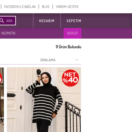
FACEBOOK İLE BAĞLAN
BLOG
YARDIM-DESTEK
ARA
HESABIM
SEPETIM
KOZMETİK
OUTLET
11
Ürün Bulundu