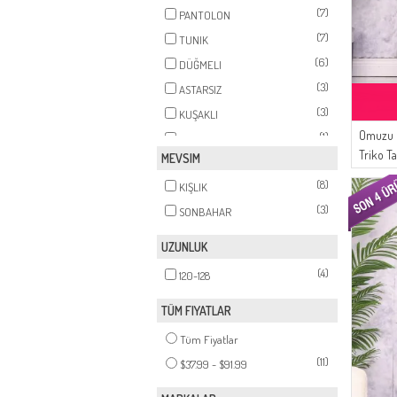
(7)
PANTOLON
(7)
TUNIK
(6)
DÜĞMELI
(3)
ASTARSIZ
(3)
KUŞAKLI
Omuzu D
(1)
FIRFIR
Triko T
MEVSIM
Lacivert
(8)
KIŞLIK
(3)
SONBAHAR
UZUNLUK
(4)
120-128
TÜM FIYATLAR
Tüm Fiyatlar
(11)
$37.99 - $91.99