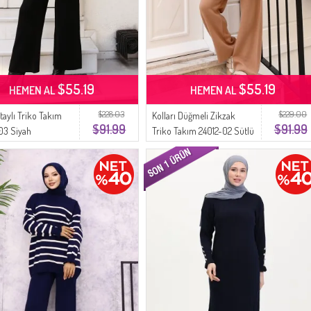
$55.19
$55.19
HEMEN AL
HEMEN AL
$228.03
$229.00
taylı Triko Takım
Kolları Düğmeli Zikzak
$91.99
$91.99
03 Siyah
Triko Takım 24012-02 Sütlü
kahve