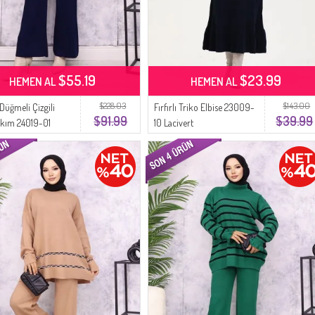
$55.19
$23.99
HEMEN AL
HEMEN AL
$228.03
$143.00
üğmeli Çizgili
Fırfırlı Triko Elbise 23009-
$91.99
$39.99
akım 24019-01
10 Lacivert