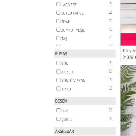
(3)
LACIVERT
(2)
SÜTLÜ KAHVE
(2)
SIYAH
(1)
ZÜMRÜT YEŞILI
(1)
TAŞ
(1)
HAKI
Dikiş De
KUMAŞ
(1)
BORDO
24029-
(8)
YÜN
(8)
AKRILIK
(3)
YÜNLÜ VISKON
(3)
TRIKO
DESEN
(8)
DÜZ
(3)
ÇIZGILI
AKSESUAR