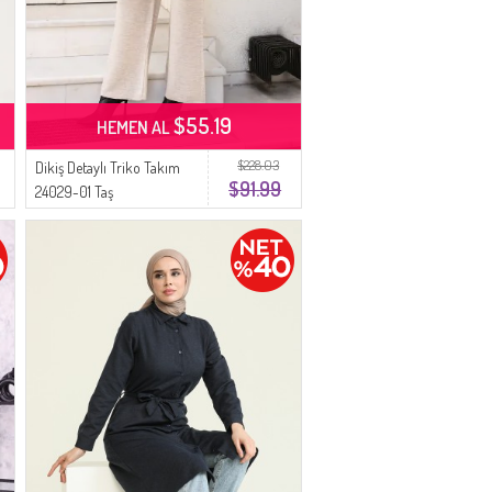
$55.19
HEMEN AL
$228.03
Dikiş Detaylı Triko Takım
$91.99
24029-01 Taş