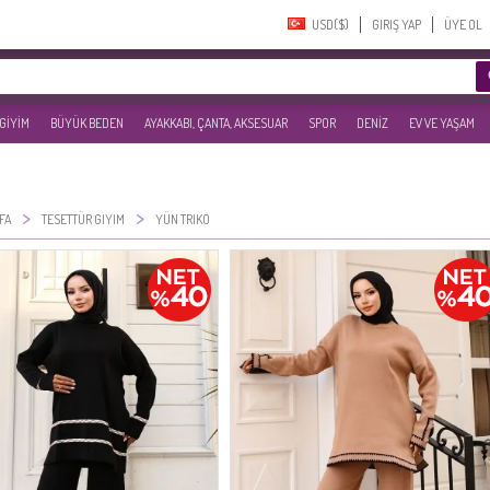
USD($)‎
GIRIŞ YAP
ÜYE OL
 GİYİM
BÜYÜK BEDEN
AYAKKABI, ÇANTA, AKSESUAR
SPOR
DENİZ
EV VE YAŞAM
>
>
FA
TESETTÜR GIYIM
YÜN TRIKO