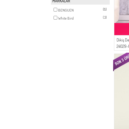
MARKALAR
(8)
BENGUEN
(3)
White Bird
Dikiş De
24029-0