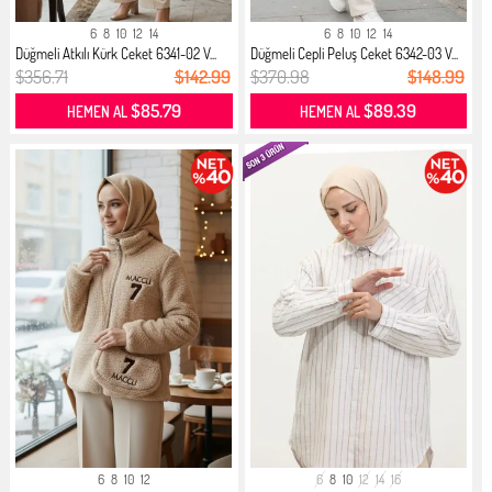
6
8
10
12
14
6
8
10
12
14
Düğmeli Atkılı Kürk Ceket 6341-02 V...
Düğmeli Cepli Peluş Ceket 6342-03 V...
$356.71
$142.99
$370.98
$148.99
$85.79
$89.39
HEMEN AL
HEMEN AL
6
8
10
12
6
8
10
12
14
16