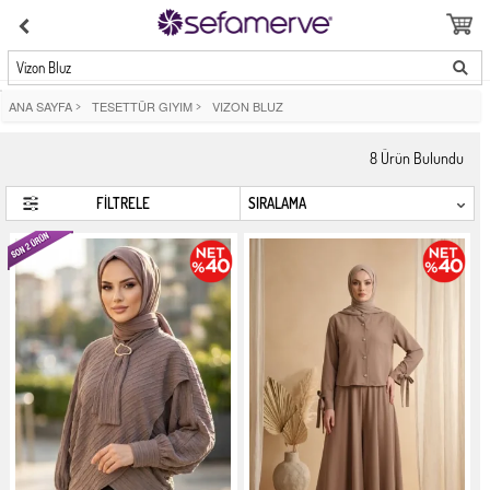
Vizon Bluz
ANA SAYFA
>
TESETTÜR GIYIM
>
VIZON BLUZ
8
Ürün Bulundu
FİLTRELE