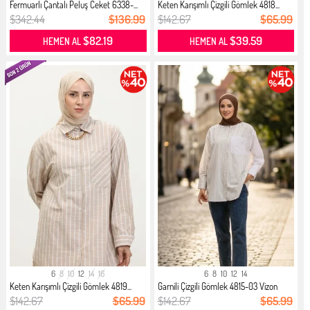
Fermuarlı Çantalı Peluş Ceket 6338-...
Keten Karışımlı Çizgili Gömlek 4818...
$342.44
$136.99
$142.67
$65.99
$82.19
$39.59
HEMEN AL
HEMEN AL
6
8
10
12
14
16
6
8
10
12
14
Keten Karışımlı Çizgili Gömlek 4819...
Garnili Çizgili Gömlek 4815-03 Vizon
$142.67
$65.99
$142.67
$65.99