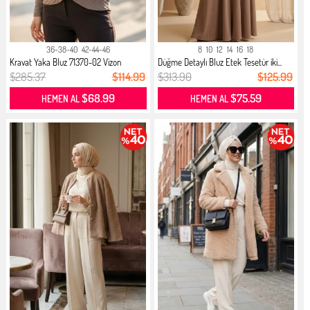
36-38-40
42-44-46
8
10
12
14
16
18
Kravat Yaka Bluz 71370-02 Vizon
Düğme Detaylı Bluz Etek Tesetür iki...
$285.37
$114.99
$313.90
$125.99
$68.99
$75.59
HEMEN AL
HEMEN AL