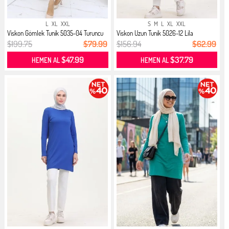
L
XL
XXL
S
M
L
XL
XXL
Viskon Gömlek Tunik 5035-04 Turuncu
Viskon Uzun Tunik 5026-12 Lila
$199.75
$79.99
$156.94
$62.99
$47.99
$37.79
HEMEN AL
HEMEN AL