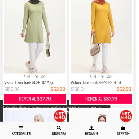
S
M
L
XL
XXL
S
M
L
XL
XXL
Viskon Uzun Tunik 5026-07 Yeşil
Viskon Uzun Tunik 5026-09 Hardal
$156.94
$62.99
$156.94
$62.99
$37.79
$37.79
HEMEN AL
HEMEN AL
X
Daha iyi bir alisveris deneyimi icin yasal düzenlemelere uygun çerezler
kullanıyoruz. Detaylı bilgiye
Gizlilik ve Çerez Politikası
sayfamızdan
erişebilirsiniz.
KATEGORILER
ÜRÜN ARA
HESABIM
SEPETIM