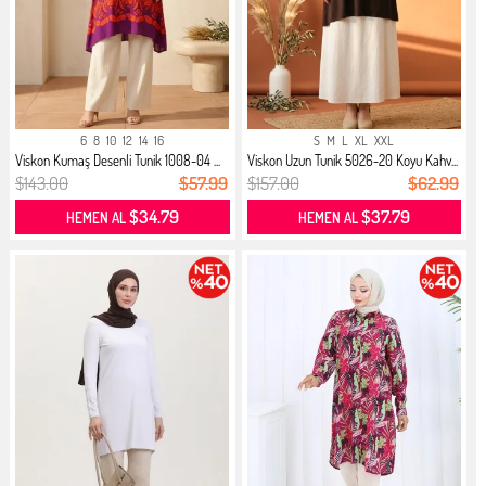
6
8
10
12
14
16
S
M
L
XL
XXL
Viskon Kumaş Desenli Tunik 1008-04 ...
Viskon Uzun Tunik 5026-20 Koyu Kahv...
$143.00
$57.99
$157.00
$62.99
$34.79
$37.79
HEMEN AL
HEMEN AL