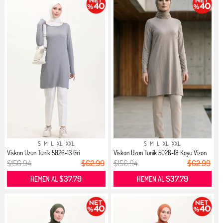
S
M
L
XL
XXL
S
M
L
XL
XXL
Viskon Uzun Tunik 5026-13 Gri
Viskon Uzun Tunik 5026-18 Koyu Vizon
$156.94
$62.99
$156.94
$62.99
$37.79
$37.79
HEMEN AL
HEMEN AL