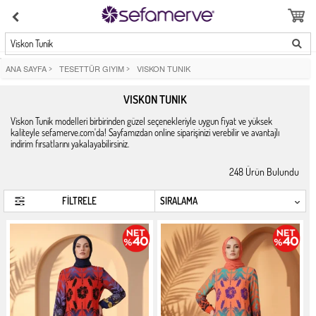
Viskon Tunik
ANA SAYFA
>
TESETTÜR GIYIM
>
VISKON TUNIK
VISKON TUNIK
Viskon Tunik modelleri birbirinden güzel seçenekleriyle uygun fiyat ve yüksek
kaliteyle sefamerve.com'da! Sayfamızdan online siparişinizi verebilir ve avantajlı
indirim fırsatlarını yakalayabilirsiniz.
248
Ürün Bulundu
FİLTRELE