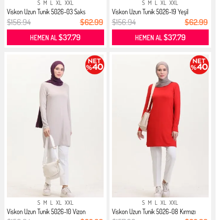
S
M
L
XL
XXL
S
M
L
XL
XXL
Viskon Uzun Tunik 5026-03 Saks
Viskon Uzun Tunik 5026-19 Yeşil
$156.94
$62.99
$156.94
$62.99
$37.79
$37.79
HEMEN AL
HEMEN AL
S
M
L
XL
XXL
S
M
L
XL
XXL
Viskon Uzun Tunik 5026-10 Vizon
Viskon Uzun Tunik 5026-08 Kırmızı