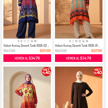
6
8
10
12
14
16
6
8
10
12
14
16
Viskon Kumaş Desenli Tunik 1008-02 ...
Viskon Kumaş Desenli Tunik 1008-01 ...
$143.00
$57.99
$143.00
$57.99
$34.79
$34.79
HEMEN AL
HEMEN AL