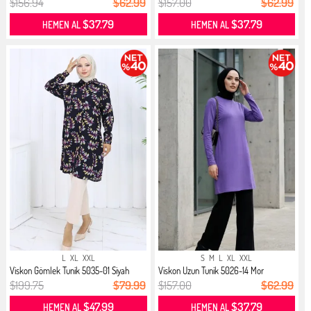
$156.94
$62.99
$157.00
$62.99
$37.79
$37.79
HEMEN AL
HEMEN AL
L
XL
XXL
S
M
L
XL
XXL
Viskon Gömlek Tunik 5035-01 Siyah
Viskon Uzun Tunik 5026-14 Mor
$199.75
$79.99
$157.00
$62.99
$47.99
$37.79
HEMEN AL
HEMEN AL