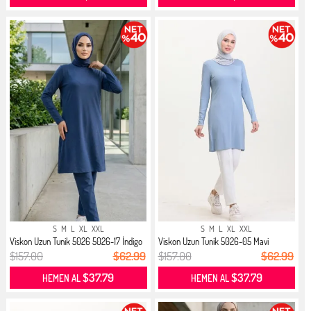
S
M
L
XL
XXL
S
M
L
XL
XXL
Viskon Uzun Tunik 5026 5026-17 İndigo
Viskon Uzun Tunik 5026-05 Mavi
$157.00
$62.99
$157.00
$62.99
$37.79
$37.79
HEMEN AL
HEMEN AL