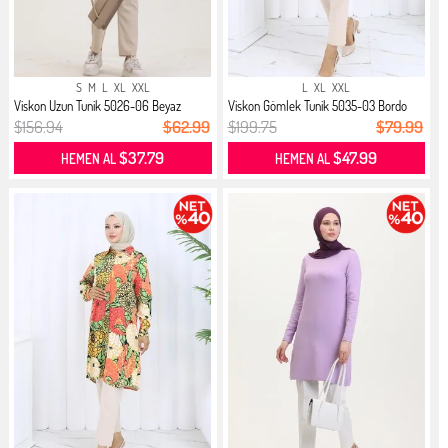
S
M
L
XL
XXL
L
XL
XXL
Viskon Uzun Tunik 5026-06 Beyaz
Viskon Gömlek Tunik 5035-03 Bordo
$156.94
$62.99
$199.75
$79.99
$37.79
$47.99
HEMEN AL
HEMEN AL