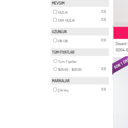
MEVSIM
(13)
YAZLIK
(13)
TAM YAZLIK
UZUNLUK
(13)
138-138
Desenli 
0004-03
TÜM FIYATLAR
Tüm Fiyatlar
(13)
$125.99 - $125.99
MARKALAR
(13)
Çıkrıkçı