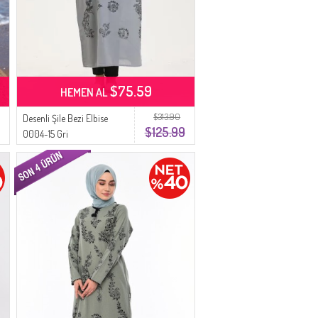
$75.59
HEMEN AL
$313.90
Desenli Şile Bezi Elbise
$125.99
0004-15 Gri