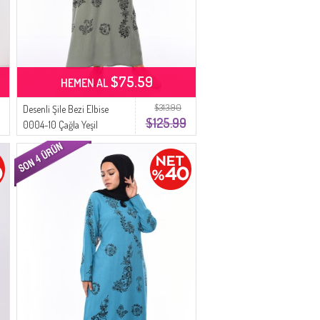
$75.59
HEMEN AL
$313.90
Desenli Şile Bezi Elbise
$125.99
0004-10 Çağla Yeşil