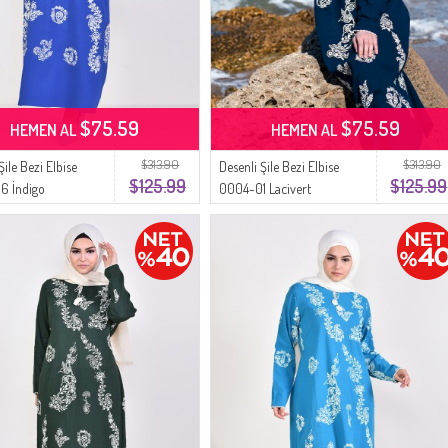
$75.59
$75.59
HEMEN AL
HEMEN AL
$313.90
$313.90
Şile Bezi Elbise
Desenli Şile Bezi Elbise
$125.99
$125.99
6 İndigo
0004-01 Lacivert