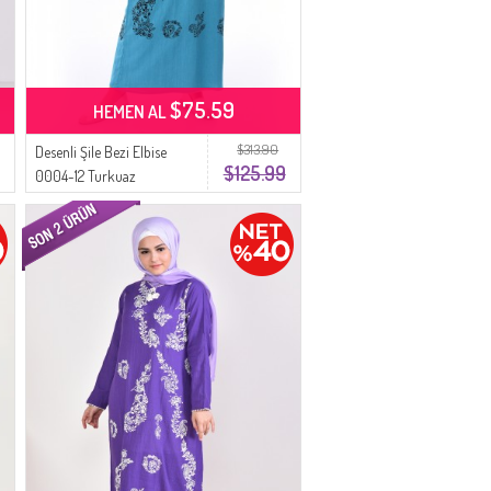
$75.59
HEMEN AL
$313.90
Desenli Şile Bezi Elbise
$125.99
0004-12 Turkuaz