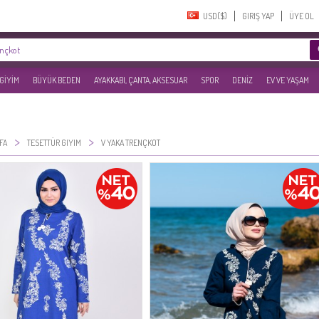
USD($)‎
GIRIŞ YAP
ÜYE OL
 GİYİM
BÜYÜK BEDEN
AYAKKABI, ÇANTA, AKSESUAR
SPOR
DENİZ
EV VE YAŞAM
>
>
FA
TESETTÜR GIYIM
V YAKA TRENÇKOT