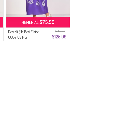
$75.59
HEMEN AL
$313.90
Desenli Şile Bezi Elbise
$125.99
0004-08 Mor