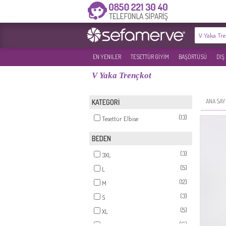
EN YENILER
TESETTÜR GİYİM
BAŞÖRTÜSÜ
DIŞ
V Yaka Trençkot
ANA SAY
KATEGORİ
(13)
Tesettür Elbise
BEDEN
(3)
3XL
(5)
L
(12)
M
(3)
S
(5)
XL
(6)
XXL