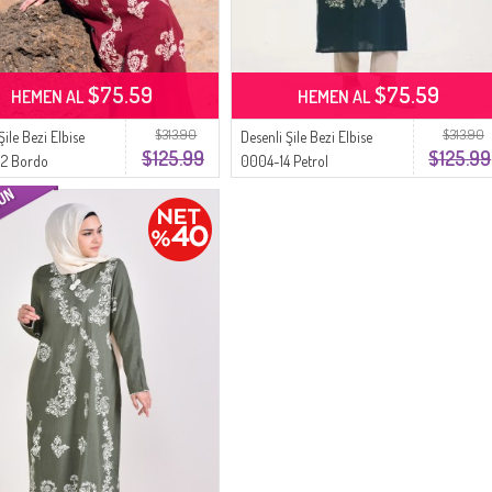
$75.59
$75.59
HEMEN AL
HEMEN AL
$313.90
$313.90
Şile Bezi Elbise
Desenli Şile Bezi Elbise
$125.99
$125.99
2 Bordo
0004-14 Petrol