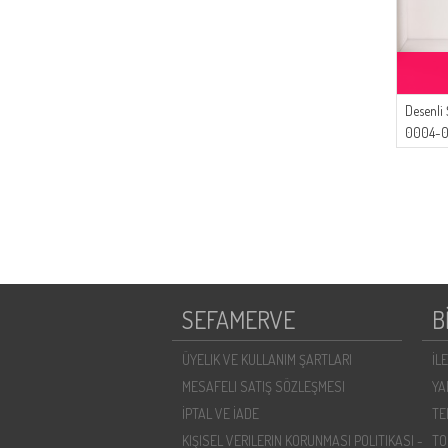
Desenli 
0004-07
SEFAMERVE
B
ÜYELIK VE KULLANIM ŞARTLARI
İL
MESAFELI SATIŞ SÖZLEŞMESI
YA
İPTAL VE İADE
TE
KIŞISEL VERILERIN KORUNMASI POLITIKASI -
TO