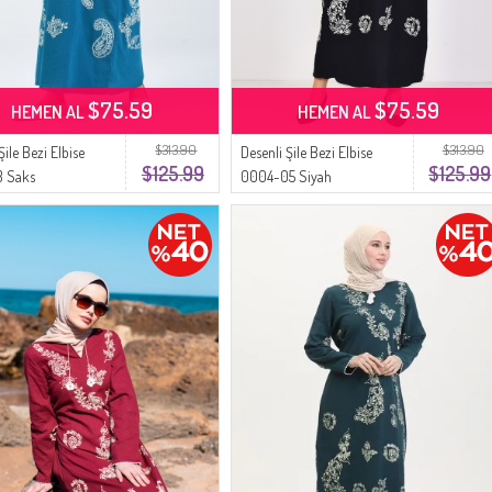
$75.59
$75.59
HEMEN AL
HEMEN AL
$313.90
$313.90
Şile Bezi Elbise
Desenli Şile Bezi Elbise
$125.99
$125.99
3 Saks
0004-05 Siyah