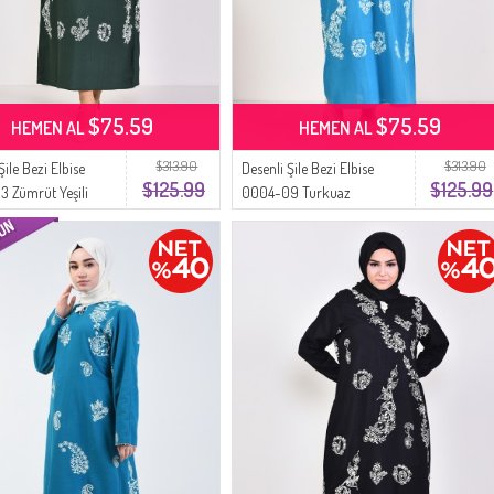
$75.59
$75.59
HEMEN AL
HEMEN AL
$313.90
$313.90
Şile Bezi Elbise
Desenli Şile Bezi Elbise
$125.99
$125.99
 Zümrüt Yeşili
0004-09 Turkuaz