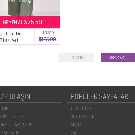
$75.59
HEMEN AL
$313.90
Şile Bezi Elbise
$125.99
 Haki Yeşil
← ÖNCEKI
SONRAKI →
İZE ULAŞIN
POPÜLER SAYFALAR
ETIŞIM
TESETTÜR ABİYE
RDIM-DESTEK
BÜYÜK BEDEN
DARIKÇI BAŞVURUSU
ABAYA
PTAN SATIŞ
ŞAL