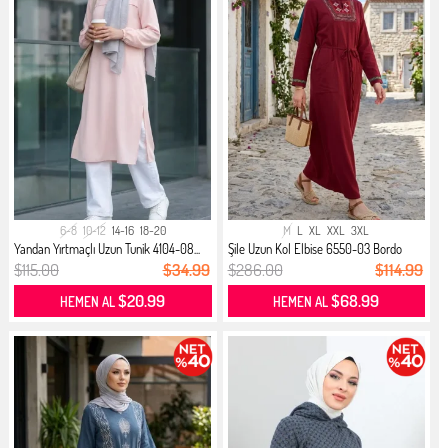
6-8
10-12
14-16
18-20
M
L
XL
XXL
3XL
Yandan Yırtmaçlı Uzun Tunik 4104-08...
Şile Uzun Kol Elbise 6550-03 Bordo
$115.00
$34.99
$286.00
$114.99
$20.99
$68.99
HEMEN AL
HEMEN AL