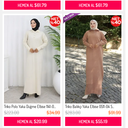
$61.79
$61.79
HEMEN AL
HEMEN AL
Triko Polo Yaka Düğme Elbise 1141-0...
Triko Balıkçı Yaka Elbise 0511-04 S...
$223.00
$34.99
$283.00
$91.99
$20.99
$55.19
HEMEN AL
HEMEN AL