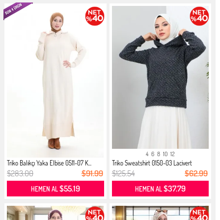
4
6
8
10
12
Triko Balıkçı Yaka Elbise 0511-07 K...
Triko Sweatshirt 0150-03 Lacivert
$283.00
$91.99
$125.54
$62.99
$55.19
$37.79
HEMEN AL
HEMEN AL