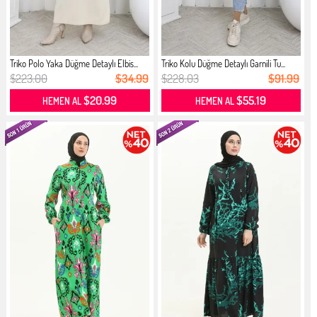
Triko Polo Yaka Düğme Detaylı Elbis...
Triko Kolu Düğme Detaylı Garnili Tu...
$223.00
$34.99
$228.03
$91.99
$20.99
$55.19
HEMEN AL
HEMEN AL