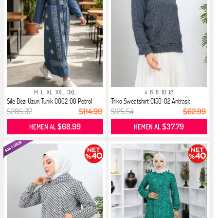
M
L
XL
XXL
3XL
4
6
8
10
12
Şile Bezi Uzun Tunik 0062-08 Petrol
Triko Sweatshirt 0150-02 Antrasit
$285.37
$114.99
$125.54
$62.99
$68.99
$37.79
HEMEN AL
HEMEN AL