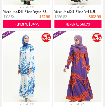
M
L
XL
XXL
M
L
XL
XXL
Viskon Uzun Kollu Elbise Dügmeli 88...
Viskon Uzun Kollu Elbise Cepli 8181...
$105.54
$57.99
$256.83
$102.99
$34.79
$61.79
HEMEN AL
HEMEN AL
M
L
XL
XXL
M
L
XL
XXL