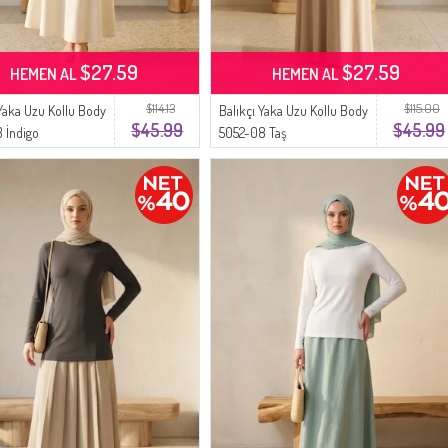
$27.59
$27.59
HEMEN AL
HEMEN AL
$114.13
$115.00
 Yaka Uzu Kollu Body
Balıkçı Yaka Uzu Kollu Body
$45.99
$45.99
 İndigo
5052-08 Taş