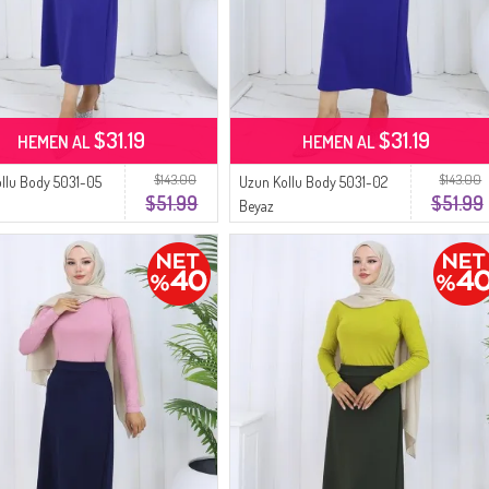
$31.19
$31.19
HEMEN AL
HEMEN AL
$143.00
$143.00
llu Body 5031-05
Uzun Kollu Body 5031-02
$51.99
$51.99
Beyaz