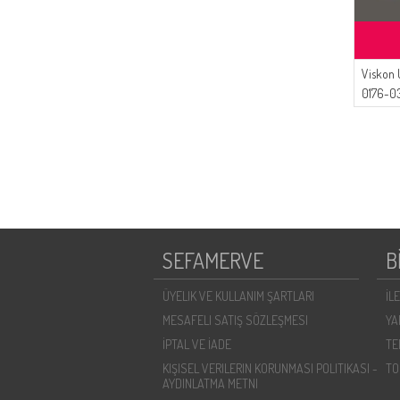
Viskon 
0176-0
SEFAMERVE
B
ÜYELIK VE KULLANIM ŞARTLARI
İL
MESAFELI SATIŞ SÖZLEŞMESI
YA
İPTAL VE İADE
TE
KIŞISEL VERILERIN KORUNMASI POLITIKASI -
TO
AYDINLATMA METNI