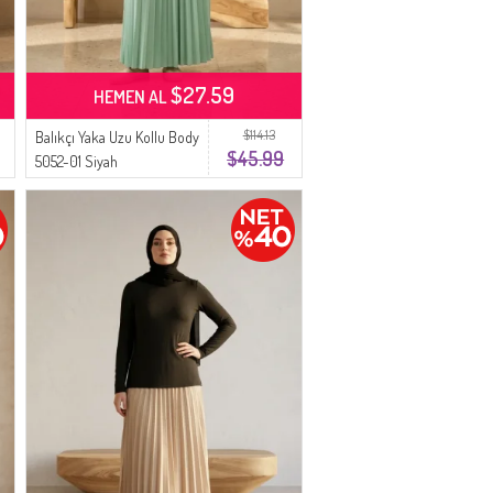
$27.59
HEMEN AL
$114.13
Balıkçı Yaka Uzu Kollu Body
$45.99
5052-01 Siyah