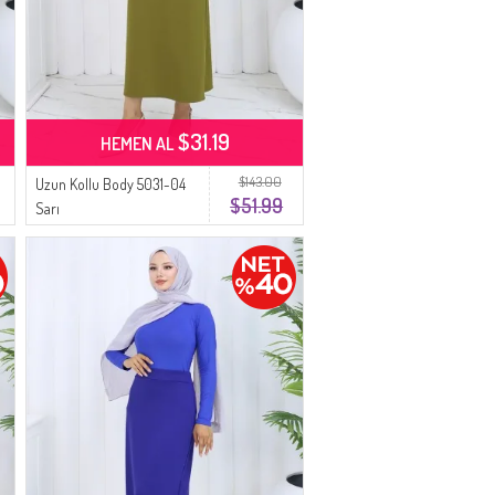
$31.19
HEMEN AL
$143.00
Uzun Kollu Body 5031-04
$51.99
Sarı