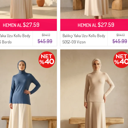
$27.59
$27.59
HEMEN AL
HEMEN AL
$114.13
$114.13
 Yaka Uzu Kollu Body
Balıkçı Yaka Uzu Kollu Body
$45.99
$45.99
6 Bordo
5052-09 Vizon