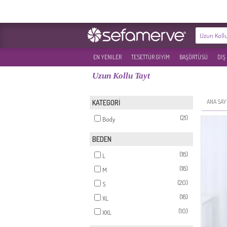
EN YENILER
TESETTÜR GİYİM
BAŞÖRTÜSÜ
DIŞ
Uzun Kollu Tayt
ANA SAY
KATEGORİ
(21)
Body
BEDEN
(18)
L
(18)
M
(20)
S
(18)
XL
(10)
XXL