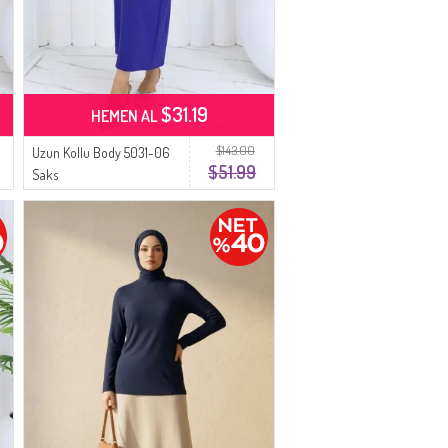
$31.19
HEMEN AL
$143.00
Uzun Kollu Body 5031-06
$51.99
Saks