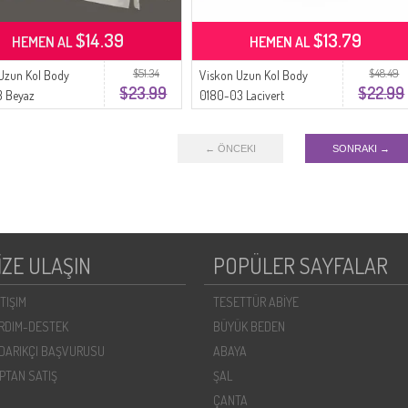
$14.39
$13.79
HEMEN AL
HEMEN AL
$51.34
$48.49
Uzun Kol Body
Viskon Uzun Kol Body
$23.99
$22.99
3 Beyaz
0180-03 Lacivert
← ÖNCEKI
SONRAKI →
İZE ULAŞIN
POPÜLER SAYFALAR
ETIŞIM
TESETTÜR ABİYE
RDIM-DESTEK
BÜYÜK BEDEN
DARIKÇI BAŞVURUSU
ABAYA
PTAN SATIŞ
ŞAL
ÇANTA