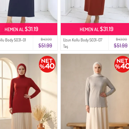
$31.19
$31.19
HEMEN AL
HEMEN AL
$143.00
$143.00
llu Body 5031-01
Uzun Kollu Body 5031-07
$51.99
$51.99
Taş