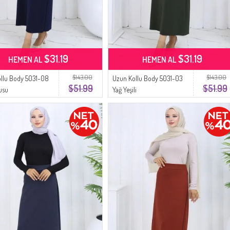
$31.19
$31.19
HEMEN AL
HEMEN AL
$143.00
$143.00
llu Body 5031-08
Uzun Kollu Body 5031-03
$51.99
$51.99
usu
Yağ Yeşili