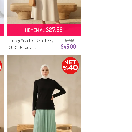
$27.59
HEMEN AL
$114.13
Balıkçı Yaka Uzu Kollu Body
$45.99
5052-04 Lacivert