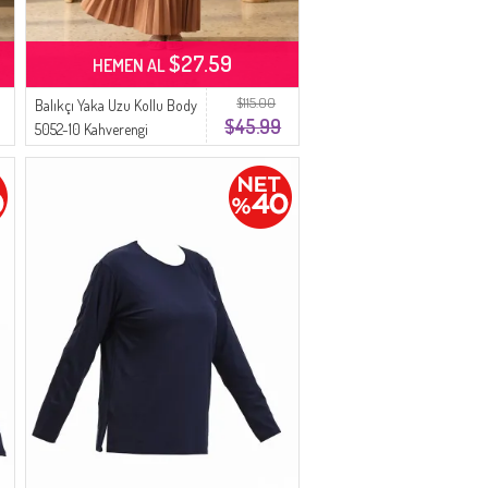
$27.59
HEMEN AL
$115.00
Balıkçı Yaka Uzu Kollu Body
$45.99
5052-10 Kahverengi