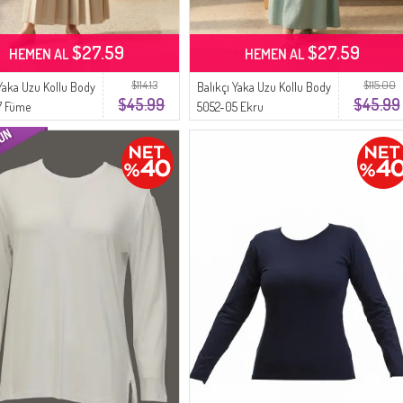
$27.59
$27.59
HEMEN AL
HEMEN AL
$114.13
$115.00
 Yaka Uzu Kollu Body
Balıkçı Yaka Uzu Kollu Body
$45.99
$45.99
7 Füme
5052-05 Ekru