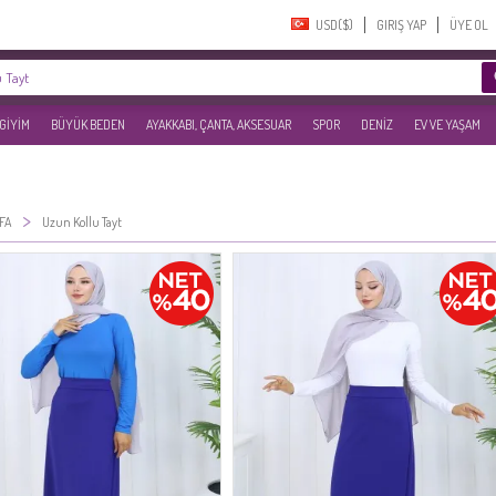
USD($)‎
GIRIŞ YAP
ÜYE OL
 GİYİM
BÜYÜK BEDEN
AYAKKABI, ÇANTA, AKSESUAR
SPOR
DENİZ
EV VE YAŞAM
>
FA
Uzun Kollu Tayt