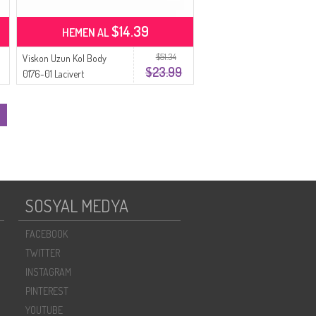
$14.39
HEMEN AL
$51.34
Viskon Uzun Kol Body
$23.99
0176-01 Lacivert
SOSYAL MEDYA
FACEBOOK
TWITTER
INSTAGRAM
PINTEREST
YOUTUBE