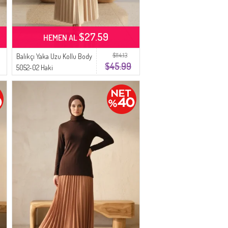
$27.59
HEMEN AL
$114.13
Balıkçı Yaka Uzu Kollu Body
$45.99
5052-02 Haki