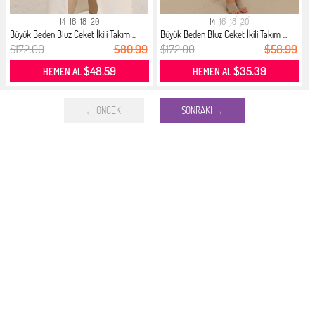
14
16
18
20
14
16
18
20
Büyük Beden Bluz Ceket İkili Takım ...
Büyük Beden Bluz Ceket İkili Takım ...
$172.00
$80.99
$172.00
$58.99
$48.59
$35.39
HEMEN AL
HEMEN AL
← ÖNCEKI
SONRAKI →