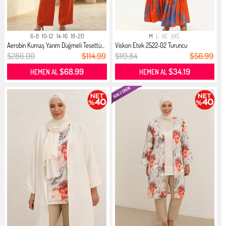
6-8
10-12
14-16
18-20
M
L
XL
XXL
Aerobin Kumaş Yarım Düğmeli Tesettü...
Viskon Etek 2522-02 Turuncu
$286.00
$114.99
$119.84
$56.99
$68.99
$34.19
HEMEN AL
HEMEN AL