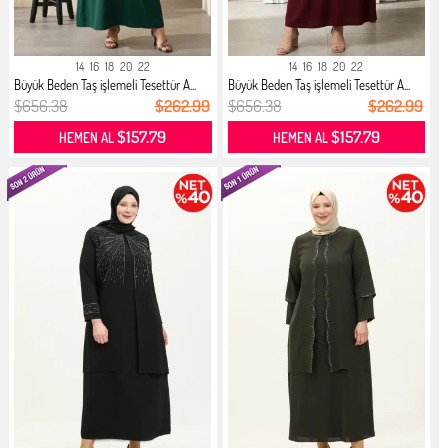
14
16
18
20
22
14
16
18
20
22
Büyük Beden Taş işlemeli Tesettür A...
Büyük Beden Taş işlemeli Tesettür A...
$656.38
$262.99
$656.38
$262.99
$157.79
$157.79
HEMEN AL
HEMEN AL