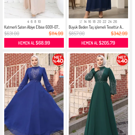
4
6
8
10
12
14
16
18
20
22
24
26
Katmerli Saten Abiye Elbise 6001-07...
Büyük Beden Taş işlemeli Tesettür A...
$631.00
$114.99
$857.00
$342.99
$68.99
$205.79
HEMEN AL
HEMEN AL