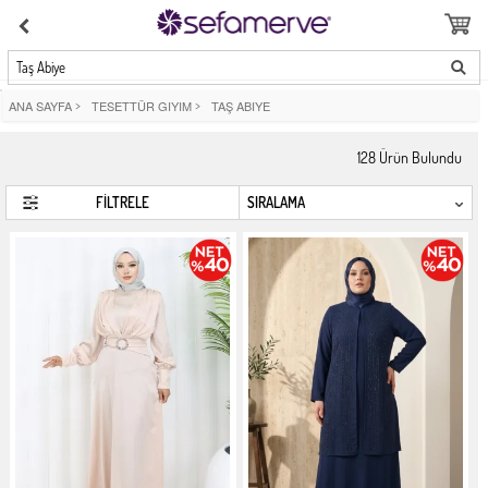
Taş Abiye
ANA SAYFA
>
TESETTÜR GIYIM
>
TAŞ ABIYE
128
Ürün Bulundu
FİLTRELE