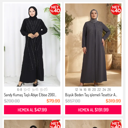
6-8
10-12
14-16
18-20
12
14
16
18
20
22
24
26
Sandy Kumaş Taşlı Abiye Elbise 2061...
Büyük Beden Taş işlemeli Tesettür A...
$200.00
$79.99
$857.00
$319.99
$47.99
$191.99
HEMEN AL
HEMEN AL