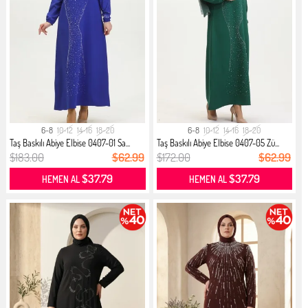
6-8
10-12
14-16
18-20
6-8
10-12
14-16
18-20
Taş Baskılı Abiye Elbise 0407-01 Sa...
Taş Baskılı Abiye Elbise 0407-05 Zü...
$183.00
$62.99
$172.00
$62.99
$37.79
$37.79
HEMEN AL
HEMEN AL