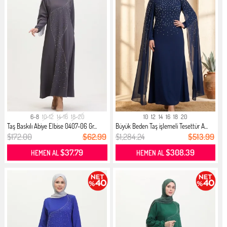
6-8
10-12
14-16
18-20
10
12
14
16
18
20
Taş Baskılı Abiye Elbise 0407-06 Gr...
Büyük Beden Taş işlemeli Tesettür A...
$172.00
$62.99
$1,284.24
$513.99
$37.79
$308.39
HEMEN AL
HEMEN AL