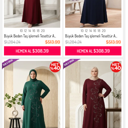
10
12
14
16
18
20
10
12
14
16
18
20
Büyük Beden Taş işlemeli Tesettür A...
Büyük Beden Taş işlemeli Tesettür A...
$1,284.24
$513.99
$1,284.24
$513.99
$308.39
$308.39
HEMEN AL
HEMEN AL