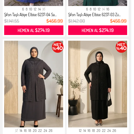
6
8
10
12
14
16
6
8
10
12
14
16
Şifon Taşlı Abiye Elbise 6237-04 Sa...
Şifon Taşlı Abiye Elbise 6237-03 Zü...
$1,141.55
$456.99
$1,142.00
$456.99
$274.19
$274.19
HEMEN AL
HEMEN AL
12
14
16
18
20
22
24
26
12
14
16
18
20
22
24
26