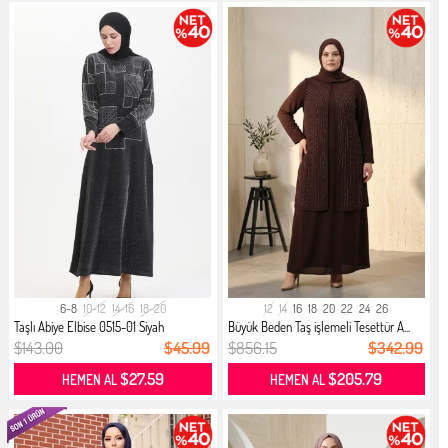
6-8
10-12
14-16
18-20
12
14
16
18
20
22
24
26
Taşlı Abiye Elbise 0515-01 Siyah
Büyük Beden Taş işlemeli Tesettür A...
$143.00
$45.99
$856.15
$342.99
$27.59
$205.79
HEMEN AL
HEMEN AL