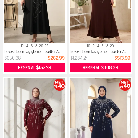
12
14
16
18
20
22
10
12
14
16
18
20
Büyük Beden Taş işlemeli Tesettür A...
Büyük Beden Taş işlemeli Tesettür A...
$656.38
$262.99
$1,284.24
$513.99
$157.79
$308.39
HEMEN AL
HEMEN AL