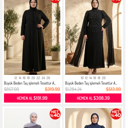
12
14
16
18
20
22
24
26
10
12
14
16
18
20
Büyük Beden Taş işlemeli Tesettür A...
Büyük Beden Taş işlemeli Tesettür A...
$857.00
$319.99
$1,284.24
$513.99
$191.99
$308.39
HEMEN AL
HEMEN AL