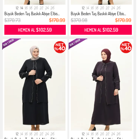
12
14
16
18
20
22
24
26
12
14
16
18
20
22
24
26
Büyük Beden Taş Baskılı Abiye Elbis...
Büyük Beden Taş Baskılı Abiye Elbis...
$370.73
$170.99
$370.98
$170.99
$102.59
$102.59
HEMEN AL
HEMEN AL
12
14
16
18
20
22
24
26
12
14
16
18
20
22
24
26