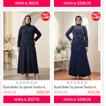
$55.19
$308.39
HEMEN AL
HEMEN AL
12
14
16
18
20
22
10
12
14
16
18
20
Büyük Beden Taş işlemeli Tesettür A...
Büyük Beden Taş işlemeli Tesettür A...
$656.38
$262.99
$1,284.24
$513.99
$157.79
$308.39
HEMEN AL
HEMEN AL