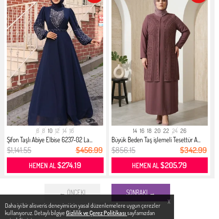
6
8
10
12
14
16
14
16
18
20
22
24
26
Şifon Taşlı Abiye Elbise 6237-02 La...
Büyük Beden Taş işlemeli Tesettür A...
$1,141.55
$456.99
$856.15
$342.99
$274.19
$205.79
HEMEN AL
HEMEN AL
← ÖNCEKI
SONRAKI →
X
Daha iyi bir alisveris deneyimi icin yasal düzenlemelere uygun çerezler
kullanıyoruz. Detaylı bilgiye
Gizlilik ve Çerez Politikası
sayfamızdan