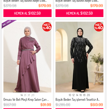
Büyük Beden Taş Baskılı Abiye Elbis...
Büyük Beden Taş Baskılı Abiye Elbis...
$370.98
$170.99
$370.98
$170.99
$102.59
$102.59
HEMEN AL
HEMEN AL
14
16
18
20
10
12
14
16
18
20
Omuzu Ve Beli Meçli Krep Saten Çan ...
Büyük Beden Taş işlemeli Tesettür A...
$557.00
$91.99
$1,285.00
$513.99