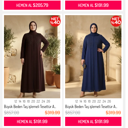
$205.79
$191.99
HEMEN AL
HEMEN AL
12
14
16
18
20
22
24
26
12
14
16
18
20
22
24
26
Büyük Beden Taş işlemeli Tesettür A...
Büyük Beden Taş işlemeli Tesettür A...
$857.00
$319.99
$857.00
$319.99
$191.99
$191.99
HEMEN AL
HEMEN AL