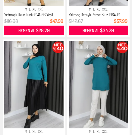
M
L
XL
XXL
M
L
XL
XXL
Yırtmaçlı Uzun Tunik 9141-03 Yeşil
Yırtmaç Detaylı Penye Bluz 1064-01 ...
$116.98
$47.99
$142.67
$57.99
$28.79
$34.79
HEMEN AL
HEMEN AL
M
L
XL
XXL
M
L
XL
XXL