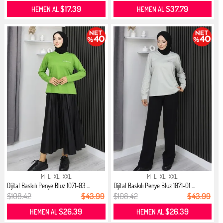
$17.39
$37.79
HEMEN AL
HEMEN AL
M
L
XL
XXL
M
L
XL
XXL
Dijital Baskılı Penye Bluz 1071-03 ...
Dijital Baskılı Penye Bluz 1071-01 ...
$108.42
$43.99
$108.42
$43.99
$26.39
$26.39
HEMEN AL
HEMEN AL