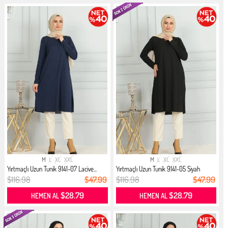
M
L
XL
XXL
M
L
XL
XXL
Yırtmaçlı Uzun Tunik 9141-07 Lacive...
Yırtmaçlı Uzun Tunik 9141-05 Siyah
$116.98
$47.99
$116.98
$47.99
$28.79
$28.79
HEMEN AL
HEMEN AL