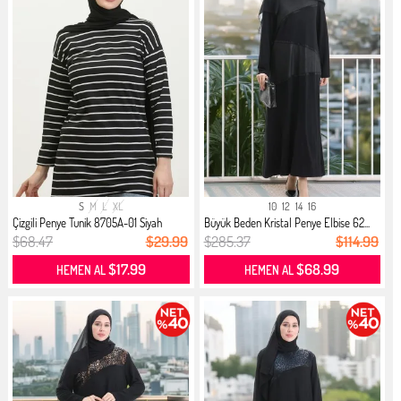
S
M
L
XL
10
12
14
16
Çizgili Penye Tunik 8705A-01 Siyah
Büyük Beden Kristal Penye Elbise 62...
$68.47
$29.99
$285.37
$114.99
$17.99
$68.99
HEMEN AL
HEMEN AL