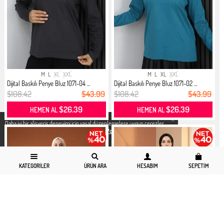
M
L
XL
XXL
M
L
XL
XXL
Dijital Baskılı Penye Bluz 1071-04 ...
Dijital Baskılı Penye Bluz 1071-02 ...
$108.42
$43.99
$108.42
$43.99
$26.39
$26.39
HEMEN AL
HEMEN AL
X
Daha iyi bir alisveris deneyimi icin yasal düzenlemelere uygun çerezler
kullanıyoruz. Detaylı bilgiye
Gizlilik ve Çerez Politikası
sayfamızdan
erişebilirsiniz.
KATEGORILER
ÜRÜN ARA
HESABIM
SEPETIM