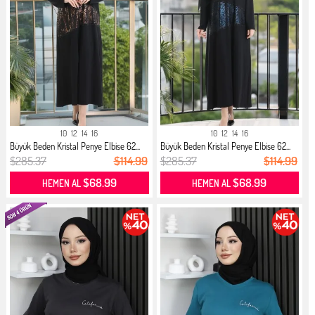
10
12
14
16
10
12
14
16
Büyük Beden Kristal Penye Elbise 62...
Büyük Beden Kristal Penye Elbise 62...
$285.37
$114.99
$285.37
$114.99
$68.99
$68.99
HEMEN AL
HEMEN AL