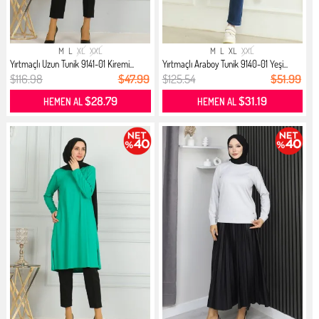
M
L
XL
XXL
M
L
XL
XXL
Yırtmaçlı Uzun Tunik 9141-01 Kiremi...
Yırtmaçlı Araboy Tunik 9140-01 Yeşi...
$116.98
$47.99
$125.54
$51.99
$28.79
$31.19
HEMEN AL
HEMEN AL