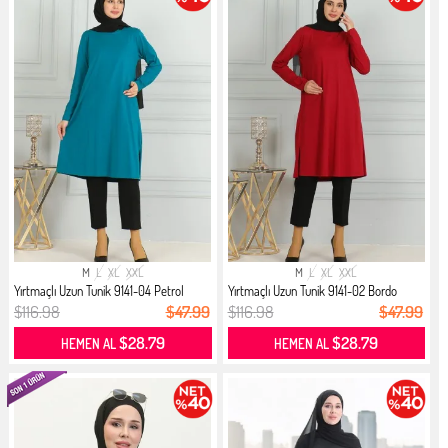
M
L
XL
XXL
M
L
XL
XXL
Yırtmaçlı Uzun Tunik 9141-04 Petrol
Yırtmaçlı Uzun Tunik 9141-02 Bordo
$116.98
$47.99
$116.98
$47.99
$28.79
$28.79
HEMEN AL
HEMEN AL