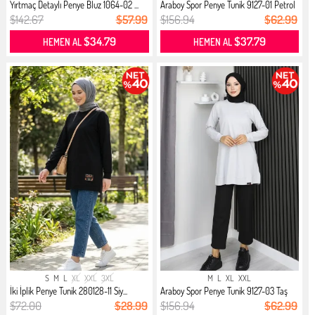
Yırtmaç Detaylı Penye Bluz 1064-02 ...
Araboy Spor Penye Tunik 9127-01 Petrol
$142.67
$57.99
$156.94
$62.99
$34.79
$37.79
HEMEN AL
HEMEN AL
S
M
L
XL
XXL
3XL
M
L
XL
XXL
İki İplik Penye Tunik 280128-11 Siy...
Araboy Spor Penye Tunik 9127-03 Taş
$72.00
$28.99
$156.94
$62.99