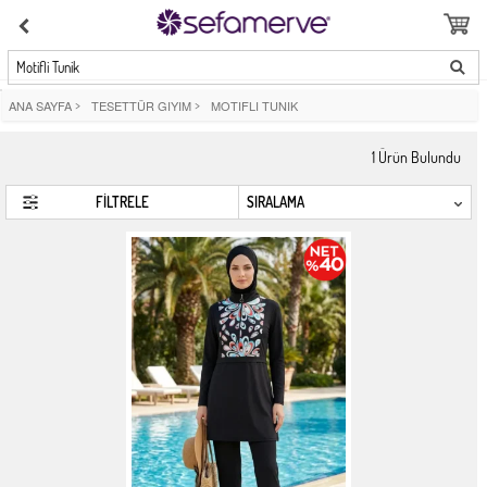
Motifli Tunik
ANA SAYFA
>
TESETTÜR GIYIM
>
MOTIFLI TUNIK
1
Ürün Bulundu
FİLTRELE