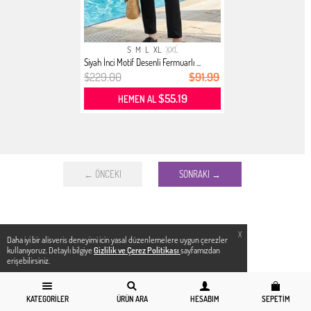
S
M
L
XL
XXL
Siyah İnci Motif Desenli Fermuarlı ...
$229.00
$91.99
$55.19
HEMEN AL
← ÖNCEKI
SONRAKI →
X
Daha iyi bir alisveris deneyimi icin yasal düzenlemelere uygun çerezler
kullanıyoruz. Detaylı bilgiye
Gizlilik ve Çerez Politikası
sayfamızdan
erişebilirsiniz.
KATEGORILER
ÜRÜN ARA
HESABIM
SEPETIM