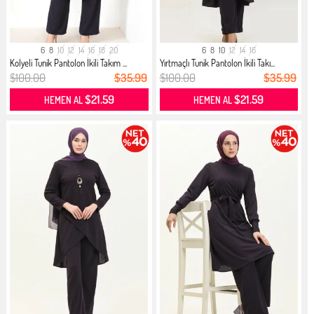
6
8
10
12
14
16
18
20
6
8
10
12
14
16
Kolyeli Tunik Pantolon İkili Takım ...
Yırtmaçlı Tunik Pantolon İkili Takı...
$100.00
$35.99
$100.00
$35.99
$21.59
$21.59
HEMEN AL
HEMEN AL