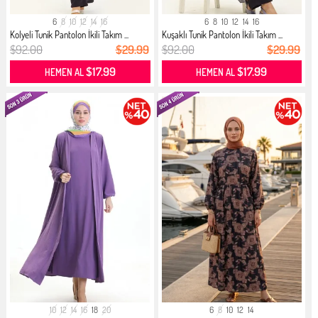
6
8
10
12
14
16
6
8
10
12
14
16
Kolyeli Tunik Pantolon İkili Takım ...
Kuşaklı Tunik Pantolon İkili Takım ...
$92.00
$29.99
$92.00
$29.99
$17.99
$17.99
HEMEN AL
HEMEN AL
10
12
14
16
18
20
6
8
10
12
14