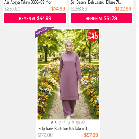
Asil Abaya Takım 0336-09 Mor
Şal Desenli Beli Lastikli Elbise 71...
$257.00
$74.99
$256.83
$102.99
$44.99
$61.79
HEMEN AL
HEMEN AL
6-8
10-12
14-16
50-52
İki İp Tunik Pantolon İkili Takım 0...
$172.00
$57.99