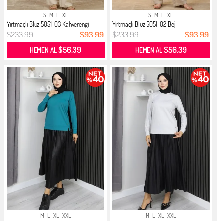
S
M
L
XL
S
M
L
XL
Yırtmaçlı Bluz 5051-03 Kahverengi
Yırtmaçlı Bluz 5051-02 Bej
$233.99
$93.99
$233.99
$93.99
$56.39
$56.39
HEMEN AL
HEMEN AL
M
L
XL
XXL
M
L
XL
XXL