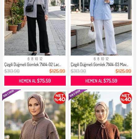
6
8
10
12
6
8
10
12
Çizgili Düğmeli Gömlek 71414-02 Lac...
Çizgili Düğmeli Gömlek 71414-03 Mav...
$313.90
$125.99
$313.90
$125.99
$75.59
$75.59
HEMEN AL
HEMEN AL