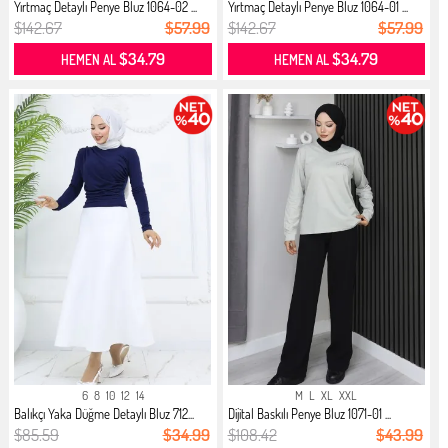
Yırtmaç Detaylı Penye Bluz 1064-02 ...
Yırtmaç Detaylı Penye Bluz 1064-01 ...
$142.67
$57.99
$142.67
$57.99
$34.79
$34.79
HEMEN AL
HEMEN AL
6
8
10
12
14
M
L
XL
XXL
Balıkçı Yaka Düğme Detaylı Bluz 712...
Dijital Baskılı Penye Bluz 1071-01 ...
$85.59
$34.99
$108.42
$43.99