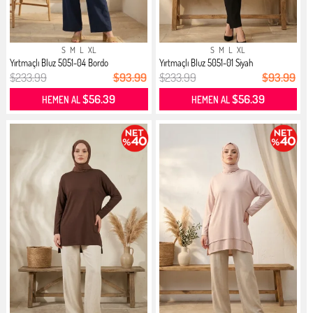
S
M
L
XL
S
M
L
XL
Yırtmaçlı Bluz 5051-04 Bordo
Yırtmaçlı Bluz 5051-01 Siyah
$233.99
$93.99
$233.99
$93.99
$56.39
$56.39
HEMEN AL
HEMEN AL