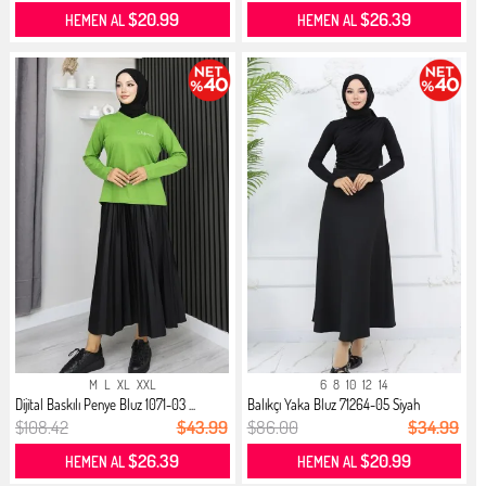
$20.99
$26.39
HEMEN AL
HEMEN AL
M
L
XL
XXL
6
8
10
12
14
Dijital Baskılı Penye Bluz 1071-03 ...
Balıkçı Yaka Bluz 71264-05 Siyah
$108.42
$43.99
$86.00
$34.99
$26.39
$20.99
HEMEN AL
HEMEN AL