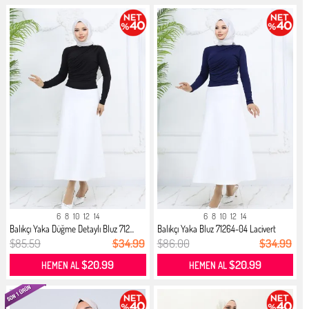
6
8
10
12
14
6
8
10
12
14
Balıkçı Yaka Düğme Detaylı Bluz 712...
Balıkçı Yaka Bluz 71264-04 Lacivert
$85.59
$34.99
$86.00
$34.99
$20.99
$20.99
HEMEN AL
HEMEN AL