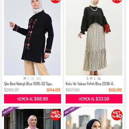
M
L
XL
XXL
S
M
L
XL
Şile Bezi Nakışlı Bluz 0016-02 Siya...
Kolu Ve Yakası Fırfırlı Bluz 2038-0...
$285.37
$114.99
$157.00
$55.99
$68.99
$33.59
HEMEN AL
HEMEN AL