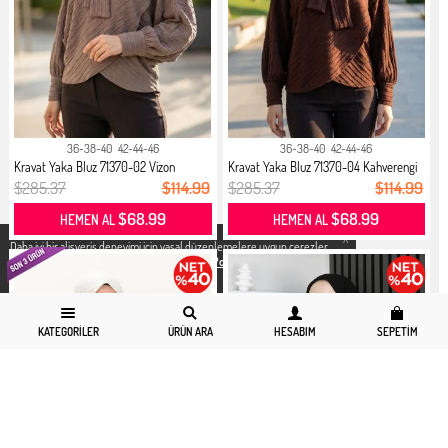
36-38-40
42-44-46
36-38-40
42-44-46
Kravat Yaka Bluz 71370-02 Vizon
Kravat Yaka Bluz 71370-04 Kahverengi
$285.37
$114.99
$285.37
$114.99
$68.99
$68.99
HEMEN AL
HEMEN AL
X
Daha iyi bir alisveris deneyimi icin yasal düzenlemelere uygun çerezler
kullanıyoruz. Detaylı bilgiye
Gizlilik ve Çerez Politikası
sayfamızdan
erişebilirsiniz.
KATEGORILER
ÜRÜN ARA
HESABIM
SEPETIM