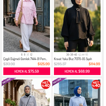
6
8
10
12
36-38-40
42-44-46
Çizgili Düğmeli Gömlek 71414-01 Pem...
Kravat Yaka Bluz 71370-05 Siyah
$313.90
$125.99
$285.37
$114.99
$75.59
$68.99
HEMEN AL
HEMEN AL