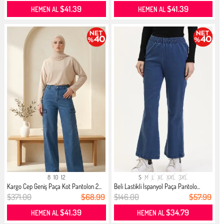
$41.39
$41.39
HEMEN AL
HEMEN AL
8
10
12
S
M
L
XL
XXL
3XL
Kargo Cep Geniş Paça Kot Pantolon 2...
Beli Lastikli İspanyol Paça Pantolo...
$371.00
$68.99
$146.00
$57.99
$41.39
$34.79
HEMEN AL
HEMEN AL