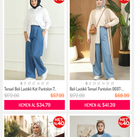
6
8
10
12
14
16
18
6
8
10
12
14
16
18
Tensel Beli Lastikli Kot Pantolon 7...
Beli Lastikli Tensel Pantolon 0697-...
$172.00
$57.99
$172.00
$68.99
$34.79
$41.39
HEMEN AL
HEMEN AL