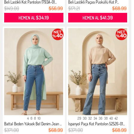
Beli Lastikli Kot Pantolon 1793A-01...
Beli Lastikli Paçası Püsküllü Kot P...
$149.00
$56.99
$171.21
$68.99
$34.19
$41.39
HEMEN AL
HEMEN AL
4
6
8
10
29
30
32
34
36
38
40
42
Battal Beden Yüksek Bel Denim Jean ...
İspanyol Paça Kot Pantolon 52526-01...
$371.00
$68.99
$371.00
$68.99