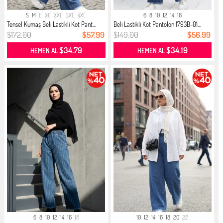
S
M
L
XL
XXL
3XL
4XL
6
8
10
12
14
16
Tensel Kumaş Beli Lastikli Kot Pant...
Beli Lastikli Kot Pantolon 1793B-01...
$172.00
$57.99
$149.00
$56.99
$34.79
$34.19
HEMEN AL
HEMEN AL
6
8
10
12
14
16
18
10
12
14
16
18
20
22