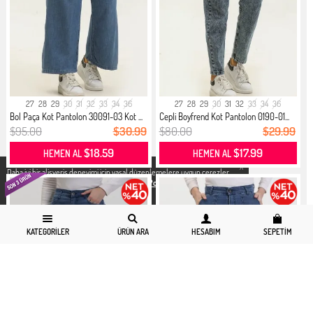
27
28
29
30
31
32
33
34
36
27
28
29
30
31
32
33
34
36
Bol Paça Kot Pantolon 30091-03 Kot ...
Cepli Boyfrend Kot Pantolon 0190-01...
$95.00
$30.99
$80.00
$29.99
$18.59
$17.99
HEMEN AL
HEMEN AL
X
Daha iyi bir alisveris deneyimi icin yasal düzenlemelere uygun çerezler
kullanıyoruz. Detaylı bilgiye
Gizlilik ve Çerez Politikası
sayfamızdan
erişebilirsiniz.
KATEGORILER
ÜRÜN ARA
HESABIM
SEPETIM