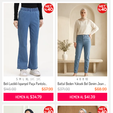
S
M
L
XL
XXL
3XL
4
6
8
10
Beli Lastikli İspanyol Paça Pantolo...
Battal Beden Yüksek Bel Denim Jean ...
$146.00
$57.99
$371.00
$68.99
$34.79
$41.39
HEMEN AL
HEMEN AL