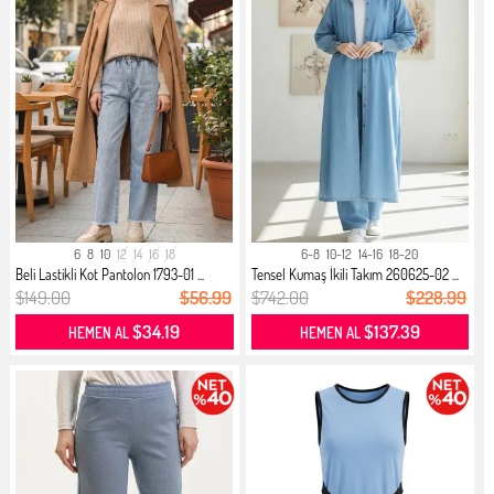
6
8
10
12
14
16
18
6-8
10-12
14-16
18-20
Beli Lastikli Kot Pantolon 1793-01 ...
Tensel Kumaş İkili Takım 260625-02 ...
$149.00
$56.99
$742.00
$228.99
$34.19
$137.39
HEMEN AL
HEMEN AL