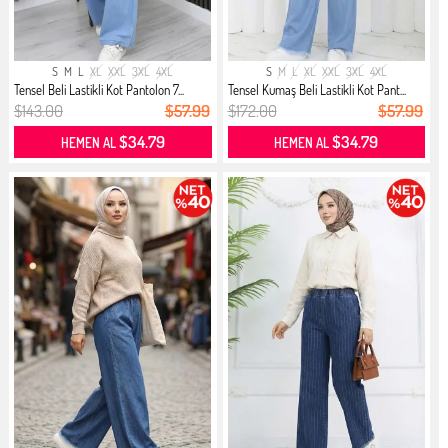
S
M
L
XL
XXL
3XL
4XL
S
M
L
XL
XXL
3XL
4XL
Tensel Beli Lastikli Kot Pantolon 7...
Tensel Kumaş Beli Lastikli Kot Pant...
$143.00
$57.99
$172.00
$57.99
$34.79
$34.79
HEMEN AL
HEMEN AL