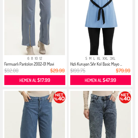
6
8
10
12
S
M
L
XL
XXL
3XL
Fermuarlı Pantolon 2002-01 Mavi
Hızlı Kuruyan Sıfır Kol Basic Mayo ...
$92.00
$29.99
$199.75
$79.99
$17.99
$47.99
HEMEN AL
HEMEN AL