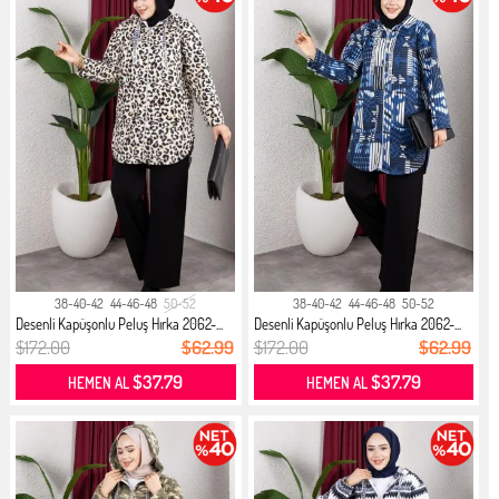
38-40-42
44-46-48
50-52
38-40-42
44-46-48
50-52
Desenli Kapüşonlu Peluş Hırka 2062-...
Desenli Kapüşonlu Peluş Hırka 2062-...
$172.00
$62.99
$172.00
$62.99
$37.79
$37.79
HEMEN AL
HEMEN AL