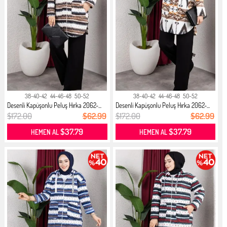
38-40-42
44-46-48
50-52
38-40-42
44-46-48
50-52
Desenli Kapüşonlu Peluş Hırka 2062-...
Desenli Kapüşonlu Peluş Hırka 2062-...
$172.00
$62.99
$172.00
$62.99
$37.79
$37.79
HEMEN AL
HEMEN AL