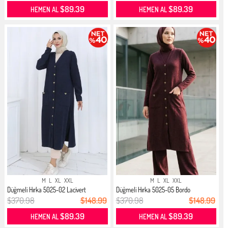
$89.39
$89.39
HEMEN AL
HEMEN AL
M
L
XL
XXL
M
L
XL
XXL
Düğmeli Hırka 5025-02 Lacivert
Düğmeli Hırka 5025-05 Bordo
$370.98
$148.99
$370.98
$148.99
$89.39
$89.39
HEMEN AL
HEMEN AL