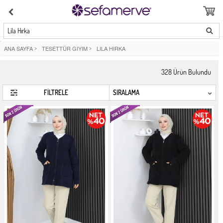
Lila Hırka
ANA SAYFA
>
TESETTÜR GIYIM
>
LILA HIRKA
328
Ürün Bulundu
FİLTRELE