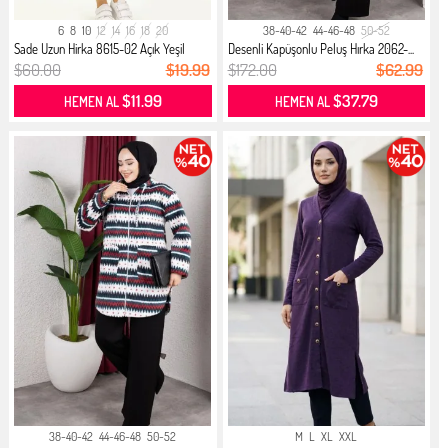
6
8
10
12
14
16
18
20
38-40-42
44-46-48
50-52
Sade Uzun Hirka 8615-02 Açık Yeşil
Desenli Kapüşonlu Peluş Hırka 2062-...
$60.00
$19.99
$172.00
$62.99
$11.99
$37.79
HEMEN AL
HEMEN AL
38-40-42
44-46-48
50-52
M
L
XL
XXL