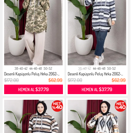
38-40-42
44-46-48
50-52
38-40-42
44-46-48
50-52
Desenli Kapüşonlu Peluş Hırka 2062-...
Desenli Kapüşonlu Peluş Hırka 2062-...
$172.00
$62.99
$172.00
$62.99
$37.79
$37.79
HEMEN AL
HEMEN AL