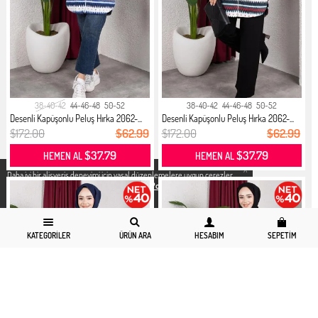
38-40-42
44-46-48
50-52
38-40-42
44-46-48
50-52
Desenli Kapüşonlu Peluş Hırka 2062-...
Desenli Kapüşonlu Peluş Hırka 2062-...
$172.00
$62.99
$172.00
$62.99
$37.79
$37.79
HEMEN AL
HEMEN AL
X
Daha iyi bir alisveris deneyimi icin yasal düzenlemelere uygun çerezler
kullanıyoruz. Detaylı bilgiye
Gizlilik ve Çerez Politikası
sayfamızdan
erişebilirsiniz.
KATEGORILER
ÜRÜN ARA
HESABIM
SEPETIM