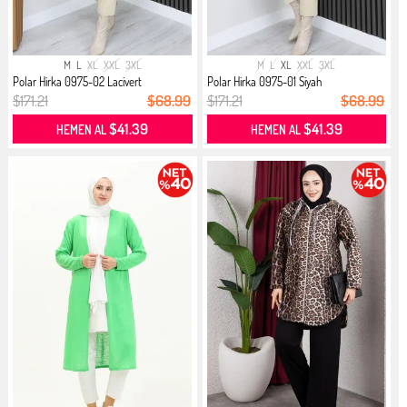
M
L
XL
XXL
3XL
M
L
XL
XXL
3XL
Polar Hirka 0975-02 Lacivert
Polar Hirka 0975-01 Siyah
$171.21
$68.99
$171.21
$68.99
$41.39
$41.39
HEMEN AL
HEMEN AL