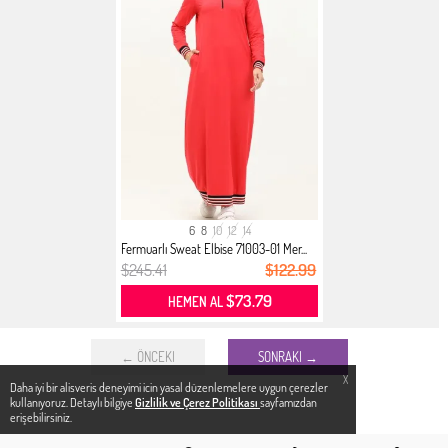
6
8
10
12
14
Fermuarlı Sweat Elbise 71003-01 Mer...
$245.41
$122.99
$73.79
HEMEN AL
← ÖNCEKI
SONRAKI →
X
Daha iyi bir alisveris deneyimi icin yasal düzenlemelere uygun çerezler
kullanıyoruz. Detaylı bilgiye
Gizlilik ve Çerez Politikası
sayfamızdan
erişebilirsiniz.