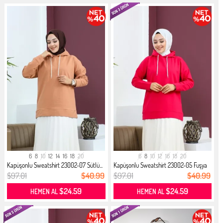
6
8
10
12
14
16
18
20
6
8
10
12
16
18
20
Kapüşonlu Sweatshirt 23002-07 Sütlü...
Kapüşonlu Sweatshirt 23002-05 Fuşya
$97.01
$40.99
$97.01
$40.99
$24.59
$24.59
HEMEN AL
HEMEN AL