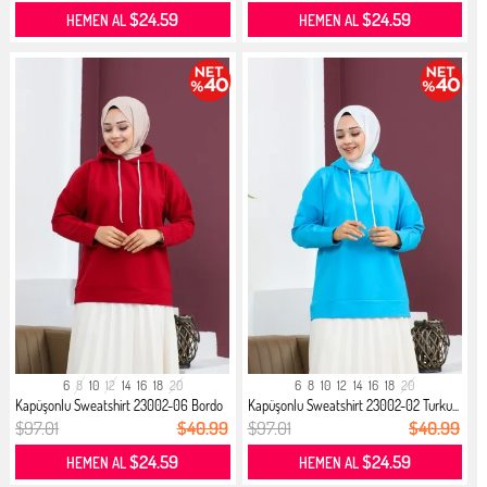
$24.59
$24.59
HEMEN AL
HEMEN AL
6
8
10
12
14
16
18
20
6
8
10
12
14
16
18
20
Kapüşonlu Sweatshirt 23002-06 Bordo
Kapüşonlu Sweatshirt 23002-02 Turku...
$97.01
$40.99
$97.01
$40.99
$24.59
$24.59
HEMEN AL
HEMEN AL