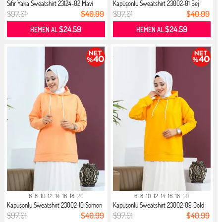
Sıfır Yaka Sweatshirt 23124-02 Mavi
Kapüşonlu Sweatshirt 23002-01 Bej
$97.01
$40.99
$97.01
$40.99
$24.59
$24.59
HEMEN AL
HEMEN AL
6
8
10
12
14
16
18
20
6
8
10
12
14
16
18
20
Kapüşonlu Sweatshirt 23002-10 Somon
Kapüşonlu Sweatshirt 23002-09 Gold
$97.01
$40.99
$97.01
$40.99