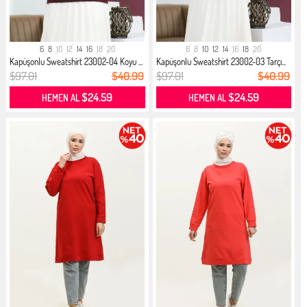
6
8
10
12
14
16
18
20
6
8
10
12
14
16
18
20
Kapüşonlu Sweatshirt 23002-04 Koyu ...
Kapüşonlu Sweatshirt 23002-03 Tarçı...
$97.01
$40.99
$97.01
$40.99
$24.59
$24.59
HEMEN AL
HEMEN AL