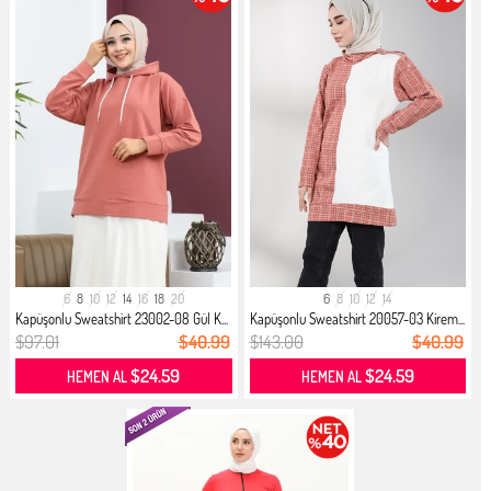
6
8
10
12
14
16
18
20
6
8
10
12
14
Kapüşonlu Sweatshirt 23002-08 Gül K...
Kapüşonlu Sweatshirt 20057-03 Kirem...
$97.01
$40.99
$143.00
$40.99
$24.59
$24.59
HEMEN AL
HEMEN AL