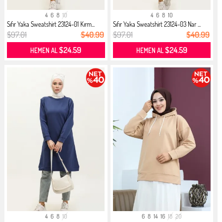
4
6
8
10
4
6
8
10
Sıfır Yaka Sweatshirt 23124-01 Kırm...
Sıfır Yaka Sweatshirt 23124-03 Nar ...
$97.01
$40.99
$97.01
$40.99
$24.59
$24.59
HEMEN AL
HEMEN AL
4
6
8
10
6
8
14
16
18
20