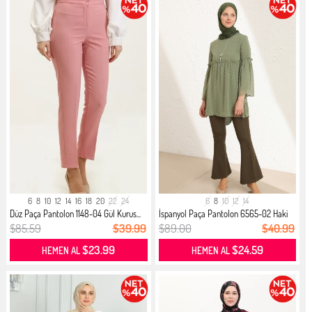
6
8
10
12
14
16
18
20
22
24
6
8
10
12
14
Düz Paça Pantolon 1148-04 Gül Kurus...
İspanyol Paça Pantolon 6565-02 Haki
$85.59
$39.99
$89.00
$40.99
$23.99
$24.59
HEMEN AL
HEMEN AL