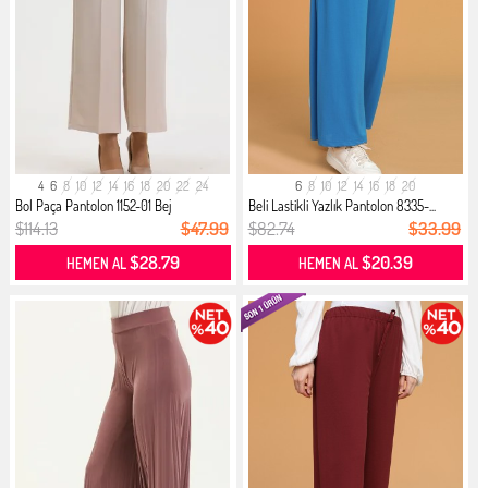
4
6
8
10
12
14
16
18
20
22
24
6
8
10
12
14
16
18
20
Bol Paça Pantolon 1152-01 Bej
Beli Lastikli Yazlık Pantolon 8335-...
$114.13
$47.99
$82.74
$33.99
$28.79
$20.39
HEMEN AL
HEMEN AL