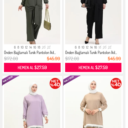
6
8
10
12
14
16
18
20
22
6
8
10
12
14
16
18
20
22
Önden Bağlamalı Tunik Pantolon İkil...
Önden Bağlamalı Tunik Pantolon İkil...
$172.00
$45.99
$172.00
$45.99
$27.59
$27.59
HEMEN AL
HEMEN AL