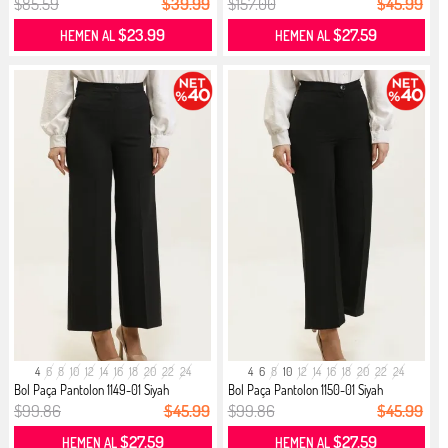
$85.59
$39.99
$157.00
$45.99
$23.99
$27.59
HEMEN AL
HEMEN AL
4
6
8
10
12
14
16
18
20
22
24
4
6
8
10
12
14
16
18
20
22
24
Bol Paça Pantolon 1149-01 Siyah
Bol Paça Pantolon 1150-01 Siyah
$99.86
$45.99
$99.86
$45.99
$27.59
$27.59
HEMEN AL
HEMEN AL