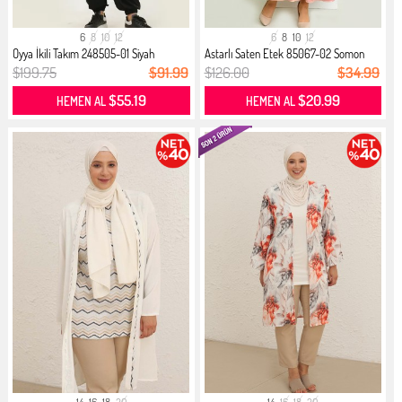
6
8
10
12
6
8
10
12
Oyya İkili Takım 248505-01 Siyah
Astarlı Saten Etek 85067-02 Somon
$199.75
$91.99
$126.00
$34.99
$55.19
$20.99
HEMEN AL
HEMEN AL