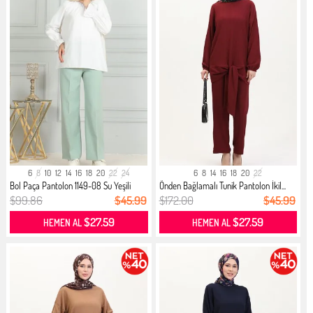
6
8
10
12
14
16
18
20
22
24
6
8
14
16
18
20
22
Bol Paça Pantolon 1149-08 Su Yeşili
Önden Bağlamalı Tunik Pantolon İkil...
$99.86
$45.99
$172.00
$45.99
$27.59
$27.59
HEMEN AL
HEMEN AL