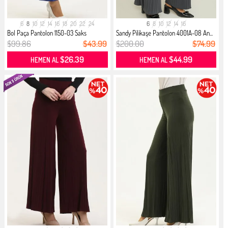
6
8
10
12
14
16
18
20
22
24
6
8
10
12
14
16
Bol Paça Pantolon 1150-03 Saks
Sandy Pilikaşe Pantolon 4001A-08 An...
$99.86
$43.99
$200.00
$74.99
$26.39
$44.99
HEMEN AL
HEMEN AL