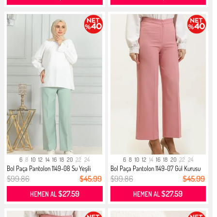
6
8
10
12
14
16
18
20
22
24
6
8
10
12
14
16
18
20
22
24
Bol Paça Pantolon 1149-08 Su Yeşili
Bol Paça Pantolon 1149-07 Gül Kurusu
$99.86
$45.99
$99.86
$45.99
$27.59
$27.59
HEMEN AL
HEMEN AL