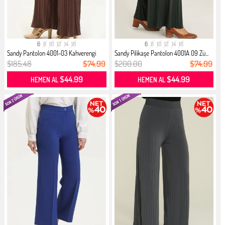
6
8
10
12
14
16
6
8
10
12
14
16
Sandy Pantolon 4001-03 Kahverengi
Sandy Pilikaşe Pantolon 4001A 09 Zü...
$185.48
$74.99
$200.00
$74.99
$44.99
$44.99
HEMEN AL
HEMEN AL