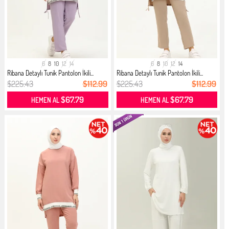
6
8
10
12
14
6
8
10
12
14
Ribana Detaylı Tunik Pantolon İkili...
Ribana Detaylı Tunik Pantolon İkili...
$225.43
$112.99
$225.43
$112.99
$67.79
$67.79
HEMEN AL
HEMEN AL