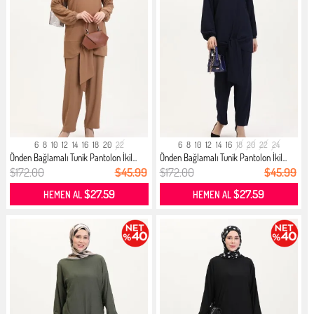
6
8
10
12
14
16
18
20
22
6
8
10
12
14
16
18
20
22
24
Önden Bağlamalı Tunik Pantolon İkil...
Önden Bağlamalı Tunik Pantolon İkil...
$172.00
$45.99
$172.00
$45.99
$27.59
$27.59
HEMEN AL
HEMEN AL