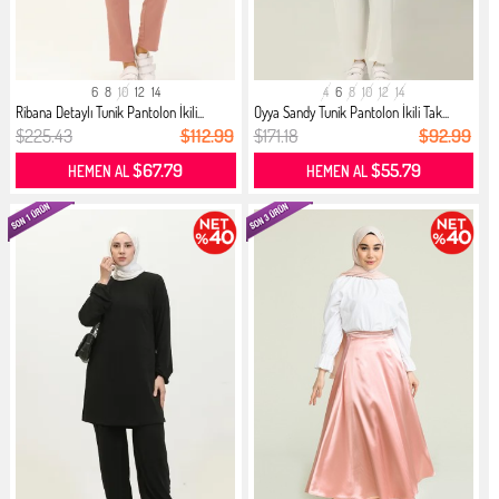
6
8
10
12
14
4
6
8
10
12
14
Ribana Detaylı Tunik Pantolon İkili...
Oyya Sandy Tunik Pantolon İkili Tak...
$225.43
$112.99
$171.18
$92.99
$67.79
$55.79
HEMEN AL
HEMEN AL