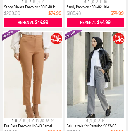
6
8
10
12
14
16
6
8
10
12
14
16
Sandy Pilikaşe Pantolon 4001A-10 Mü...
Sandy Pantolon 4001-02 Haki
$200.00
$74.99
$185.48
$74.99
$44.99
$44.99
HEMEN AL
HEMEN AL
6
8
10
12
14
16
18
20
22
24
6
8
10
12
14
Düz Paça Pantolon 1148-10 Camel
Beli Lastikli Kot Pantolon 9633-02 ...