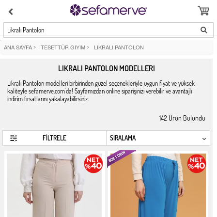
Likralı Pantolon
ANA SAYFA
>
TESETTÜR GIYIM
>
LIKRALI PANTOLON
LIKRALI PANTOLON MODELLERI
Likralı Pantolon modelleri birbirinden güzel seçenekleriyle uygun fiyat ve yüksek
kaliteyle sefamerve.com`da! Sayfamızdan online siparişinizi verebilir ve avantajlı
indirim fırsatlarını yakalayabilirsiniz.
142
Ürün Bulundu
FİLTRELE