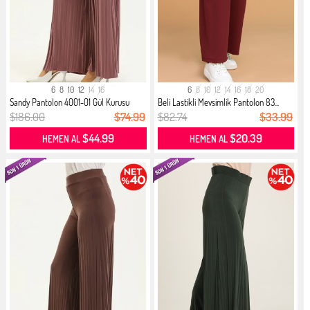
6
8
10
12
14
16
6
8
10
12
14
16
18
20
Sandy Pantolon 4001-01 Gül Kurusu
Beli Lastikli Mevsimlik Pantolon 83...
$186.00
$74.99
$82.74
$33.99
$44.99
$20.39
HEMEN AL
HEMEN AL