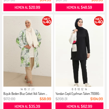
$20.99
$48.59
HEMEN AL
HEMEN AL
14
16
18
20
6
8
10
12
14
Büyük Beden Bluz Ceket İkili Takım ...
Yandan Cepli Eşofman Takım 70086-
02...
$172.00
$58.99
$208.31
$104.99
$35.39
$62.99
HEMEN AL
HEMEN AL