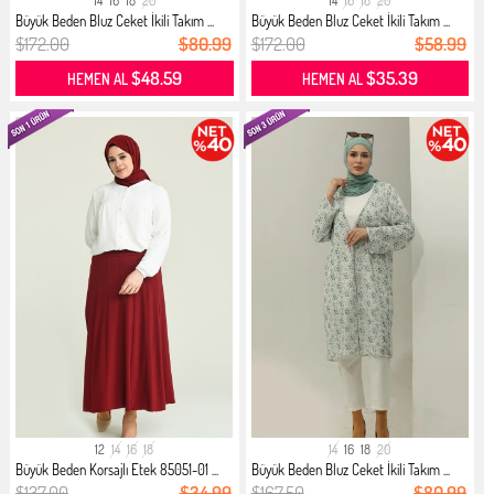
14
16
18
20
14
16
18
20
Büyük Beden Bluz Ceket İkili Takım ...
Büyük Beden Bluz Ceket İkili Takım ...
$172.00
$80.99
$172.00
$58.99
$48.59
$35.39
HEMEN AL
HEMEN AL
12
14
16
18
14
16
18
20
Büyük Beden Korsajlı Etek 85051-01 ...
Büyük Beden Bluz Ceket İkili Takım ...
$137.00
$34.99
$167.50
$80.99