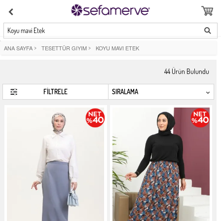
Koyu mavi Etek
ANA SAYFA
>
TESETTÜR GIYIM
>
KOYU MAVI ETEK
44
Ürün Bulundu
FİLTRELE