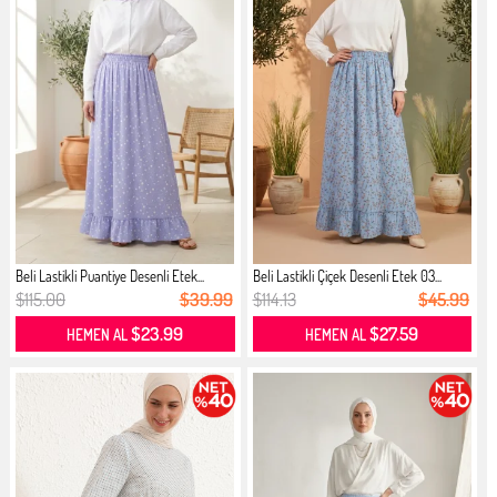
Beli Lastikli Puantiye Desenli Etek...
Beli Lastikli Çiçek Desenli Etek 03...
$115.00
$39.99
$114.13
$45.99
$23.99
$27.59
HEMEN AL
HEMEN AL