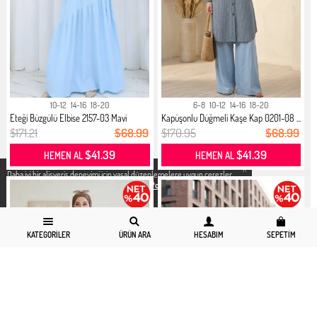
10-12
14-16
18-20
6-8
10-12
14-16
18-20
Eteği Büzgülü Elbise 2157-03 Mavi
Kapüşonlu Düğmeli Kaşe Kap 0201-08 ...
$171.21
$68.99
$170.95
$68.99
$41.39
$41.39
HEMEN AL
HEMEN AL
X
Daha iyi bir alisveris deneyimi icin yasal düzenlemelere uygun çerezler
kullanıyoruz. Detaylı bilgiye
Gizlilik ve Çerez Politikası
sayfamızdan
erişebilirsiniz.
KATEGORILER
ÜRÜN ARA
HESABIM
SEPETIM