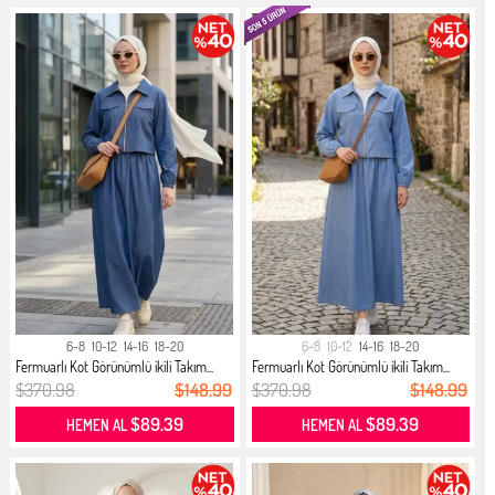
6-8
10-12
14-16
18-20
6-8
10-12
14-16
18-20
Fermuarlı Kot Görünümlü ikili Takım...
Fermuarlı Kot Görünümlü ikili Takım...
$370.98
$148.99
$370.98
$148.99
$89.39
$89.39
HEMEN AL
HEMEN AL