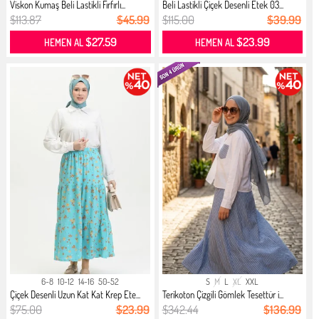
Viskon Kumaş Beli Lastikli Fırfırlı...
Beli Lastikli Çiçek Desenli Etek 03...
$113.87
$45.99
$115.00
$39.99
$27.59
$23.99
HEMEN AL
HEMEN AL
6-8
10-12
14-16
50-52
S
M
L
XL
XXL
Çiçek Desenli Uzun Kat Kat Krep Ete...
Terikoton Çizgili Gömlek Tesettür i...
$75.00
$23.99
$342.44
$136.99