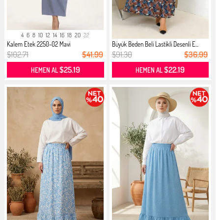
4
6
8
10
12
14
16
18
20
22
Kalem Etek 2250-02 Mavi
Büyük Beden Beli Lastikli Desenli E...
$102.71
$41.99
$91.30
$36.99
$25.19
$22.19
HEMEN AL
HEMEN AL