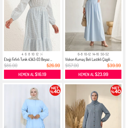
4
6
8
10
12
14
6-8
10-12
14-16
50-52
Eteği Fırfırlı Tunik 4343-03 Beyaz ...
Viskon Kumaş Beli Lastikli Çizgili ...
$86.00
$26.99
$157.00
$39.99
$16.19
$23.99
HEMEN AL
HEMEN AL