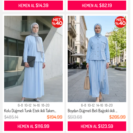
$14.39
$82.19
HEMEN AL
HEMEN AL
6-8
10-12
14-16
18-20
6-8
10-12
14-16
18-20
Kolu Düğmeli Tunik Etek ikili Takım...
Boydan Düğmeli Beli Bağcıklı ikili ...
$485.14
$194.99
$513.68
$205.99
$116.99
$123.59
HEMEN AL
HEMEN AL