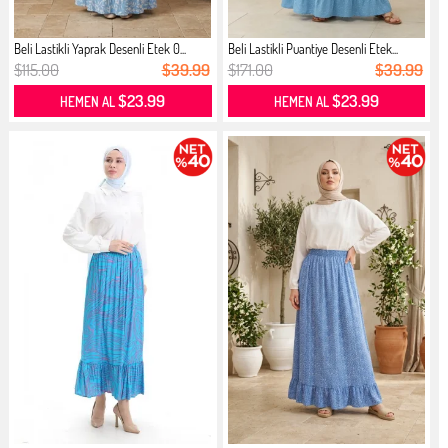
Beli Lastikli Yaprak Desenli Etek 0...
Beli Lastikli Puantiye Desenli Etek...
$115.00
$39.99
$171.00
$39.99
$23.99
$23.99
HEMEN AL
HEMEN AL