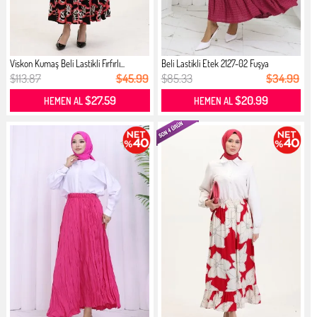
Viskon Kumaş Beli Lastikli Fırfırlı...
Beli Lastikli Etek 2127-02 Fuşya
$113.87
$45.99
$85.33
$34.99
$27.59
$20.99
HEMEN AL
HEMEN AL