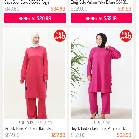
Cepli Spor Etek 0152-25 Fuşya
Eteği Sulu Viskon Yaka Elbise 98458...
$143.00
$34.99
$229.00
$91.99
$20.99
$55.19
HEMEN AL
HEMEN AL
6-8
10-12
14-16
18-20
14
16
18
20
İki İplik Tunik Pantolon İkili Takı...
Büyük Beden Taşlı Tunik Pantolon İk...
$172.00
$57.99
$157.00
$62.99