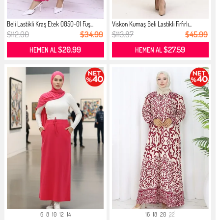
Beli Lastikli Kraş Etek 0050-01 Fuş...
Viskon Kumaş Beli Lastikli Fırfırlı...
$112.00
$34.99
$113.87
$45.99
$20.99
$27.59
HEMEN AL
HEMEN AL
6
8
10
12
14
16
18
20
22