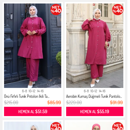
6-8
10-12
14-16
6-8
10-12
14-16
Önü Fırfırlı Tunik Pntolon İkili Ta...
Aerobin Kumaş Düğmeli Tunik Pantolo...
$215.00
$85.99
$229.00
$91.99
$51.59
$55.19
HEMEN AL
HEMEN AL