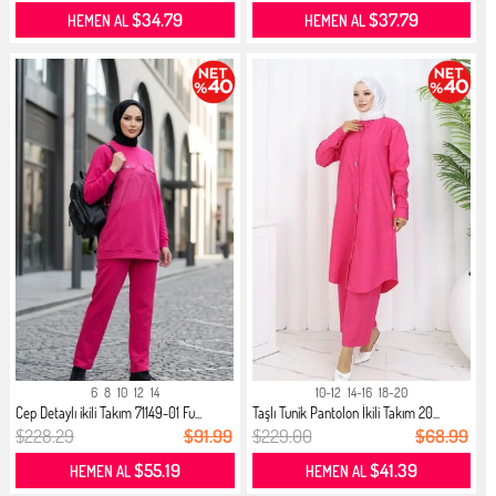
$34.79
$37.79
HEMEN AL
HEMEN AL
6
8
10
12
14
10-12
14-16
18-20
Cep Detaylı ikili Takım 71149-01 Fu...
Taşlı Tunik Pantolon İkili Takım 20...
$228.29
$91.99
$229.00
$68.99
$55.19
$41.39
HEMEN AL
HEMEN AL