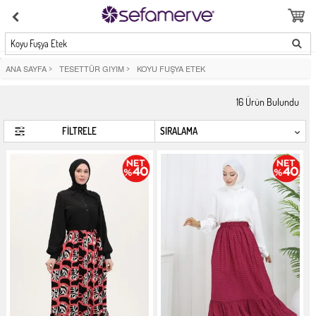
Koyu Fuşya Etek
ANA SAYFA
>
TESETTÜR GIYIM
>
KOYU FUŞYA ETEK
16
Ürün Bulundu
FİLTRELE