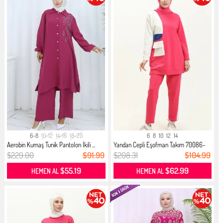
6-8
10-12
14-16
18-20
6
8
10
12
14
Aerobin Kumaş Tunik Pantolon İkili ...
Yandan Cepli Eşofman Takım 70086-
04...
$229.00
$91.99
$208.31
$104.99
$55.19
$62.99
HEMEN AL
HEMEN AL