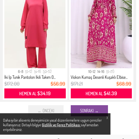
6-8
10-12
14-16
50-52
10-12
14-16
18-20
İki İp Tunik Pantolon İkili Takım 0...
Viskon Kumaş Desenli Kuşaklı Elbise...
$172.00
$56.99
$171.21
$68.99
$34.19
$41.39
HEMEN AL
HEMEN AL
← ÖNCEKI
SONRAKI →
X
Daha iyi bir alisveris deneyimi icin yasal düzenlemelere uygun çerezler
kullanıyoruz. Detaylı bilgiye
Gizlilik ve Çerez Politikası
sayfamızdan
erişebilirsiniz.