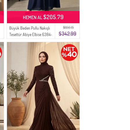
$205.79
HEMEN AL
$856.15
Büyük Beden Pullu Nakışlı
$342.99
Tesettür Abiye Elbise 6384-
02 Lacivert