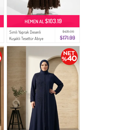
$103.19
HEMEN AL
$428.06
Simli Yaprak Desenli
$171.99
Kuşaklı Tesettür Abiye
Elbise 5850-05 Kahverengi