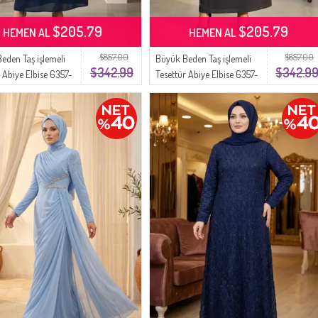
$205.79
$205.79
HEMEN AL
HEMEN AL
$857.00
$857.00
eden Taş işlemeli
Büyük Beden Taş işlemeli
$342.99
$342.9
r Abiye Elbise 6357-
Tesettür Abiye Elbise 6357-
ament
05 Gri