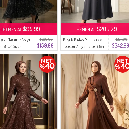
$95.99
$205.79
HEMEN AL
HEMEN AL
$400.00
$857.00
şaklı Tesettür Abiye
Büyük Beden Pullu Nakışlı
$159.99
$342.9
5808-02 Siyah
Tesettür Abiye Elbise 6384-
06 Füme