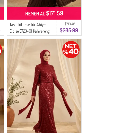
$171.59
HEMEN AL
$713.46
Taşlı Tül Tesettür Abiye
9
$285.99
Elbise 5723-01 Kahverengi