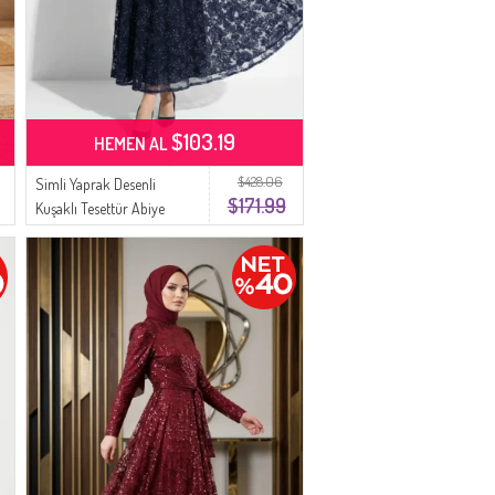
$103.19
HEMEN AL
$428.06
Simli Yaprak Desenli
$171.99
Kuşaklı Tesettür Abiye
Elbise 5850-01 Lacivert