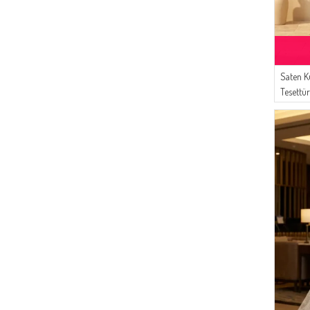
(2)
Bürün
(1)
White Bird
(1)
Cashcara
(1)
Respiro
Saten K
Tesettür
03 Çağla