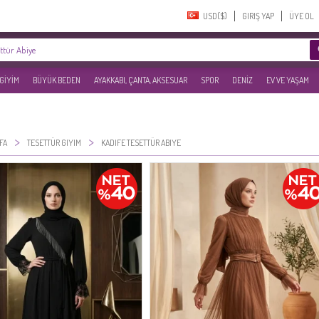
USD($)‎
GIRIŞ YAP
ÜYE OL
 GİYİM
BÜYÜK BEDEN
AYAKKABI, ÇANTA, AKSESUAR
SPOR
DENİZ
EV VE YAŞAM
>
>
FA
TESETTÜR GIYIM
KADIFE TESETTÜR ABIYE