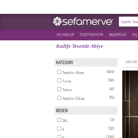
EN YENILER
TESETTÜR GİYİM
BAŞÖRTÜSÜ
DIŞ
Kadife Tesettür Abiye
ANA SAY
KATEGORİ
(484)
Tesettür Abiye
(58)
Tunik
(41)
Takım
(15)
Tesettür Elbise
BEDEN
(3)
3XL
(52)
4
(339)
6