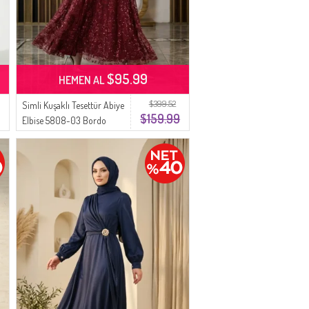
$95.99
HEMEN AL
$399.52
Simli Kuşaklı Tesettür Abiye
$159.99
Elbise 5808-03 Bordo