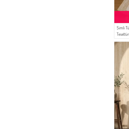
Simli Tü
Tesettü
08 Bey