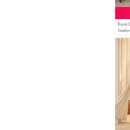
Büyük B
Tesettü
02 Parl