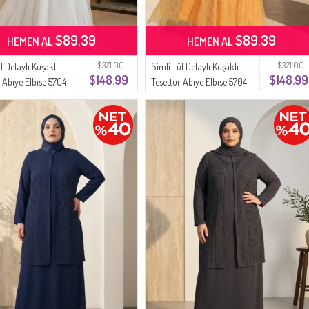
$89.39
$89.39
HEMEN AL
HEMEN AL
$371.00
$371.00
l Detaylı Kuşaklı
Simli Tül Detaylı Kuşaklı
$148.99
$148.99
r Abiye Elbise 5704-
Tesettür Abiye Elbise 5704-
az
07 Hardal