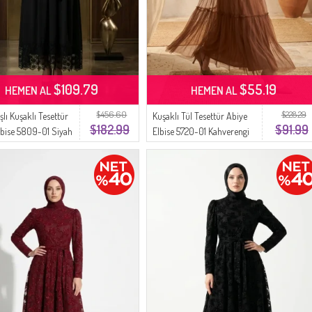
$109.79
$55.19
HEMEN AL
HEMEN AL
$456.60
$228.29
şlı Kuşaklı Tesettür
Kuşaklı Tül Tesettür Abiye
$182.99
$91.99
lbise 5809-01 Siyah
Elbise 5720-01 Kahverengi