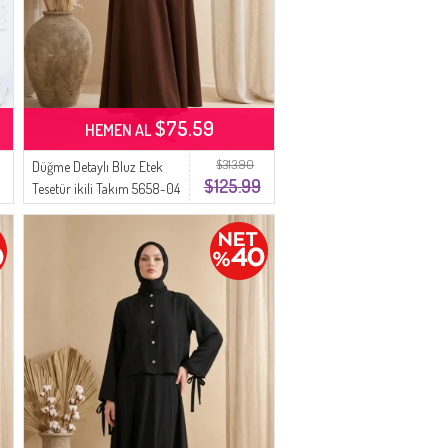
$75.59
HEMEN AL
$313.90
Düğme Detaylı Bluz Etek
$125.99
Tesetür ikili Takım 5658-04
Kahverengi