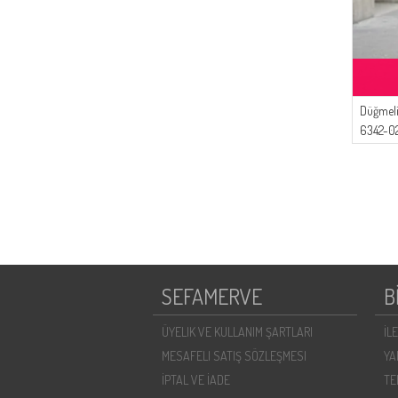
Düğmeli
6342-0
SEFAMERVE
B
ÜYELIK VE KULLANIM ŞARTLARI
İL
MESAFELI SATIŞ SÖZLEŞMESI
YA
İPTAL VE İADE
TE