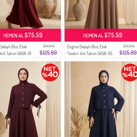
$75.59
$75.59
HEMEN AL
HEMEN AL
$313.90
$313.90
etaylı Bluz Etek
Düğme Detaylı Bluz Etek
$125.99
$125.99
 ikili Takım 5658-01
Tesetür ikili Takım 5658-05
Vizon