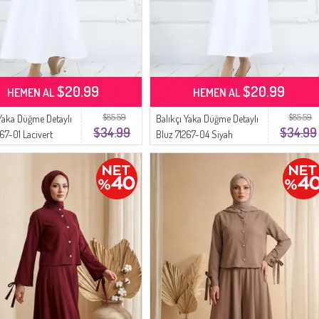
$20.99
$20.99
HEMEN AL
HEMEN AL
$85.59
$85.59
 Yaka Düğme Detaylı
Balıkçı Yaka Düğme Detaylı
$34.99
$34.99
67-01 Lacivert
Bluz 71267-04 Siyah