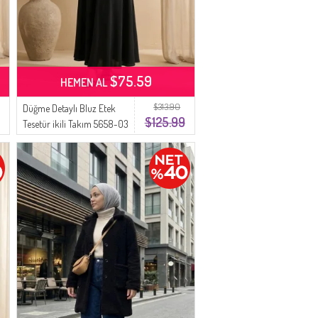
$75.59
HEMEN AL
$313.90
Düğme Detaylı Bluz Etek
$125.99
Tesetür ikili Takım 5658-03
Siyah