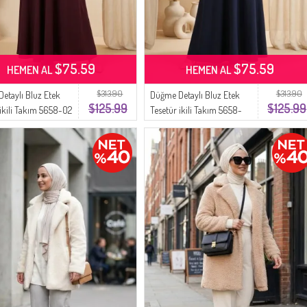
$75.59
$75.59
HEMEN AL
HEMEN AL
$313.90
$313.90
etaylı Bluz Etek
Düğme Detaylı Bluz Etek
$125.99
$125.99
 ikili Takım 5658-02
Tesetür ikili Takım 5658-
m
06 Lacivert