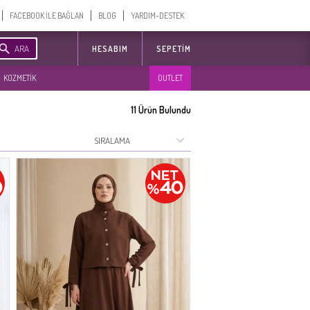
FACEBOOK İLE BAĞLAN
BLOG
YARDIM-DESTEK
ARA
HESABIM
SEPETIM
KOZMETİK
OUTLET
11
Ürün Bulundu