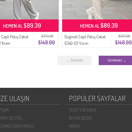
$89.39
$89.39
HEMEN AL
HEMEN AL
$370.98
$370.98
 Cepli Peluş Ceket
Düğmeli Cepli Peluş Ceket
$148.99
$148.99
2 Krem
6342-03 Vizon
← ÖNCEKI
SONRAKI →
İZE ULAŞIN
POPÜLER SAYFALAR
ETIŞIM
TESETTÜR ABİYE
RDIM-DESTEK
BÜYÜK BEDEN
DARIKÇI BAŞVURUSU
ABAYA