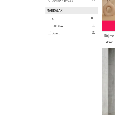
$34.99 - $148.99
MARKALAR
(6)
AFC
(3)
SAMARA
(2)
Bwest
Düğme D
Tesetür
Mürdü