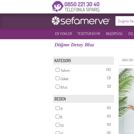
EN YENILER
TESETTÜR GİYİM
BAŞÖRTÜSÜ
DIŞ
Düğme Detay Bluz
ANA SAY
KATEGORİ
(6)
Takım
(3)
Ceket
(2)
Bluz
BEDEN
(5)
6
(11)
8
(11)
10
(11)
12