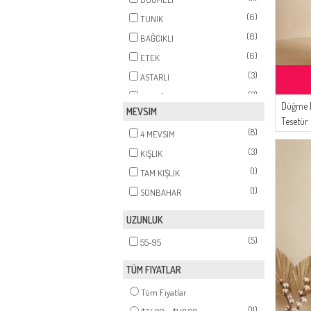
(6)
TUNIK
(6)
BAĞCIKLI
(6)
ETEK
(3)
ASTARLI
(3)
PELUŞ DETAY
Düğme D
MEVSIM
Tesetür
(8)
4 MEVSIM
Bordo
(3)
KIŞLIK
(1)
TAM KIŞLIK
(1)
SONBAHAR
UZUNLUK
(5)
55-95
TÜM FIYATLAR
Tüm Fiyatlar
(11)