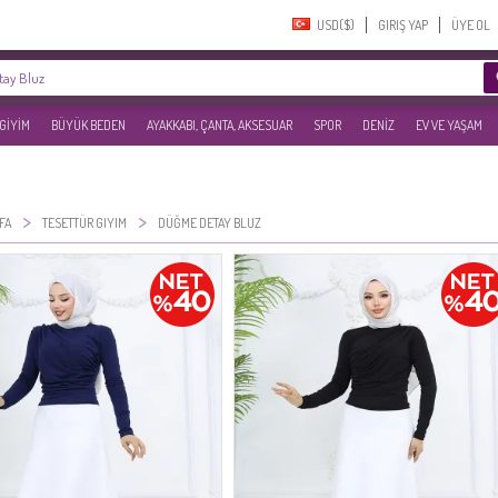
USD($)‎
GIRIŞ YAP
ÜYE OL
 GİYİM
BÜYÜK BEDEN
AYAKKABI, ÇANTA, AKSESUAR
SPOR
DENİZ
EV VE YAŞAM
>
>
FA
TESETTÜR GIYIM
DÜĞME DETAY BLUZ