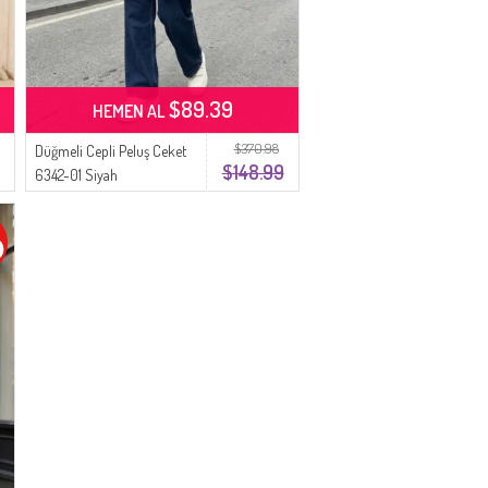
$89.39
HEMEN AL
$370.98
Düğmeli Cepli Peluş Ceket
$148.99
6342-01 Siyah