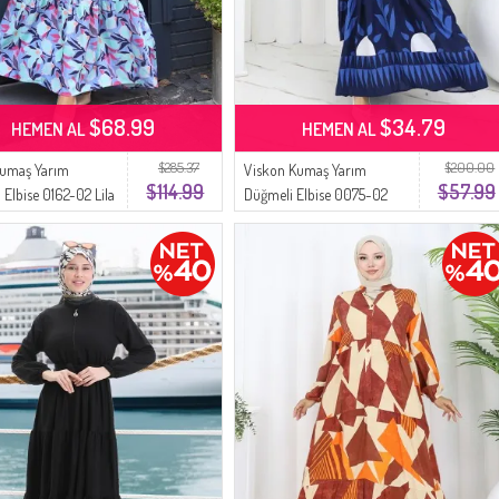
$68.99
$34.79
HEMEN AL
HEMEN AL
$285.37
$200.00
Kumaş Yarım
Viskon Kumaş Yarım
$114.99
$57.99
 Elbise 0162-02 Lila
Düğmeli Elbise 0075-02
Lacivert