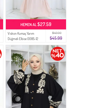
$27.59
HEMEN AL
$143.00
Viskon Kumaş Yarım
$45.99
Düğmeli Elbise 0085-12
Pudra