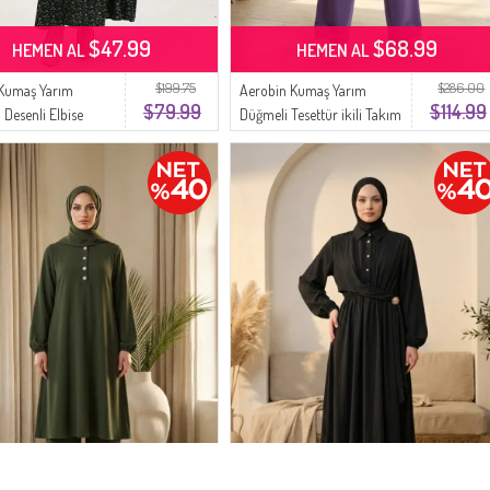
$47.99
$68.99
HEMEN AL
HEMEN AL
$199.75
$286.00
 Kumaş Yarım
Aerobin Kumaş Yarım
$79.99
$114.99
 Desenli Elbise
Düğmeli Tesettür ikili Takım
 Zümrüt Yeşili
4148-04 Lila