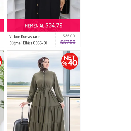
$34.79
HEMEN AL
$186.00
Viskon Kumaş Yarım
$57.99
Düğmeli Elbise 0056-01
Siyah