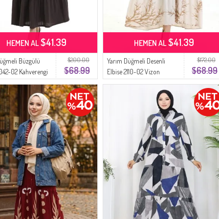
$41.39
$41.39
HEMEN AL
HEMEN AL
$200.00
$172.00
üğmeli Büzgülü
Yarım Düğmeli Desenli
$68.99
$68.99
2042-02 Kahverengi
Elbise 2110-02 Vizon