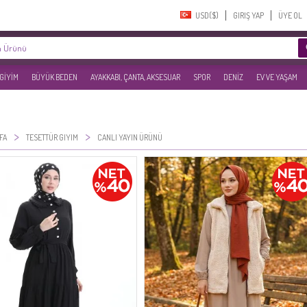
USD($)‎
GIRIŞ YAP
ÜYE OL
 GİYİM
BÜYÜK BEDEN
AYAKKABI, ÇANTA, AKSESUAR
SPOR
DENİZ
EV VE YAŞAM
>
>
FA
TESETTÜR GIYIM
CANLI YAYIN ÜRÜNÜ