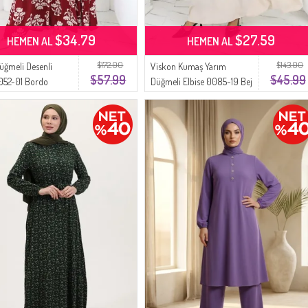
$34.79
$27.59
HEMEN AL
HEMEN AL
$172.00
$143.00
üğmeli Desenli
Viskon Kumaş Yarım
$57.99
$45.99
2052-01 Bordo
Düğmeli Elbise 0085-19 Bej