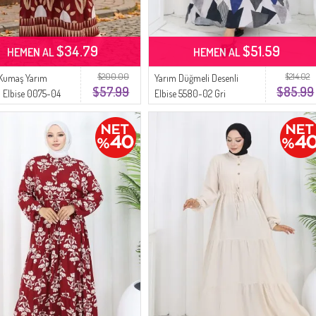
$34.79
$51.59
HEMEN AL
HEMEN AL
$200.00
$214.02
 Kumaş Yarım
Yarım Düğmeli Desenli
$57.99
$85.99
 Elbise 0075-04
Elbise 5580-02 Gri