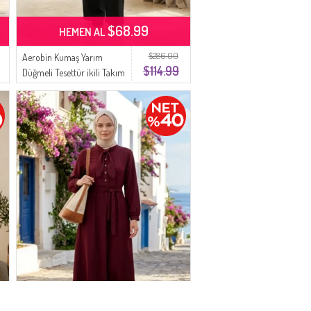
$68.99
HEMEN AL
$286.00
Aerobin Kumaş Yarım
$114.99
Düğmeli Tesettür ikili Takım
4148-08 Siyah