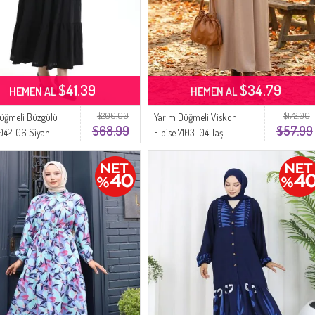
$41.39
$34.79
HEMEN AL
HEMEN AL
$200.00
$172.00
üğmeli Büzgülü
Yarım Düğmeli Viskon
$68.99
$57.99
2042-06 Siyah
Elbise 7103-04 Taş