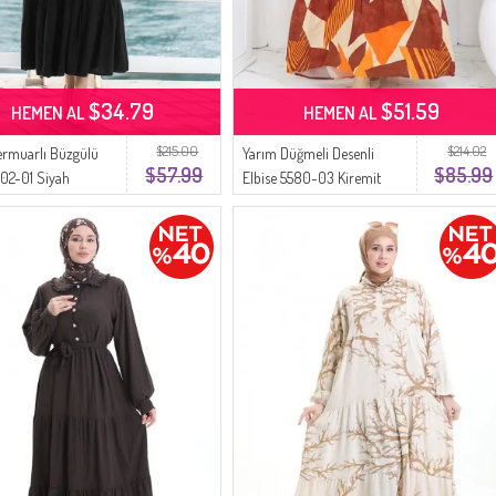
$34.79
$51.59
HEMEN AL
HEMEN AL
$215.00
$214.02
ermuarlı Büzgülü
Yarım Düğmeli Desenli
$57.99
$85.99
202-01 Siyah
Elbise 5580-03 Kiremit