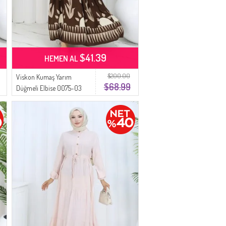
$41.39
HEMEN AL
$200.00
Viskon Kumaş Yarım
$68.99
Düğmeli Elbise 0075-03
Kahverengi