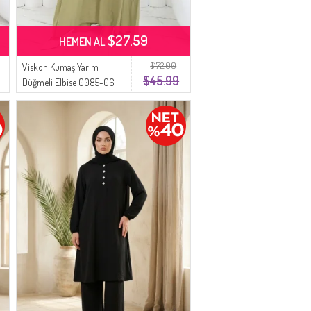
$27.59
HEMEN AL
$172.00
Viskon Kumaş Yarım
$45.99
Düğmeli Elbise 0085-06
Haki