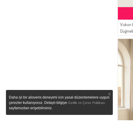
Viskon
Düğmeli
4069-05
X
Daha iyi bir alisveris deneyimi icin yasal düzenlemelere uygun
çerezler kullanıyoruz. Detaylı bilgiye
Gizlilik ve Çerez Politikası
sayfamızdan erişebilirsiniz.