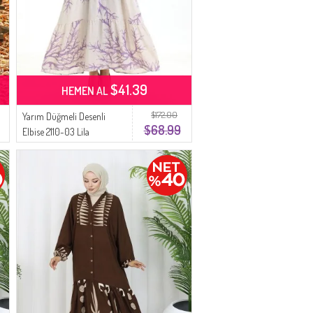
$41.39
HEMEN AL
$172.00
Yarım Düğmeli Desenli
$68.99
Elbise 2110-03 Lila