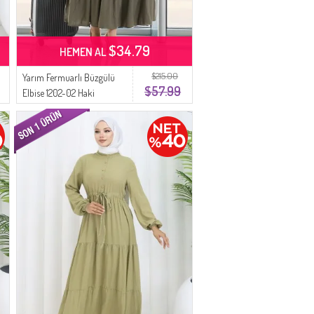
$34.79
HEMEN AL
$215.00
Yarım Fermuarlı Büzgülü
$57.99
Elbise 1202-02 Haki