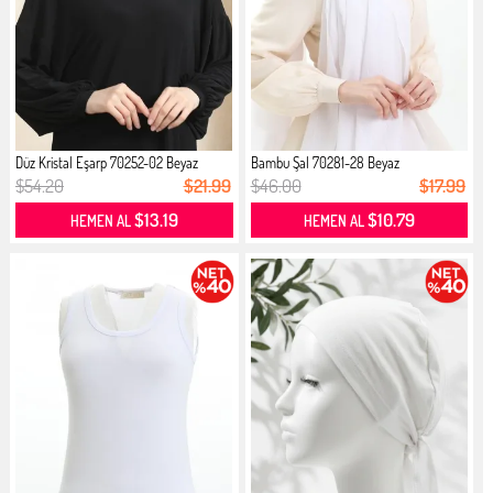
Düz Kristal Eşarp 70252-02 Beyaz
Bambu Şal 70281-28 Beyaz
$54.20
$21.99
$46.00
$17.99
$13.19
$10.79
HEMEN AL
HEMEN AL