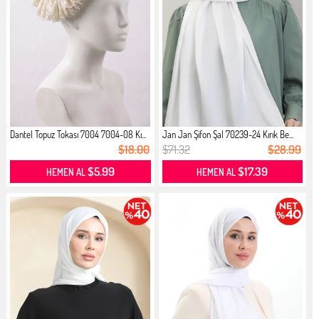
Dantel Topuz Tokası 7004 7004-08 Kı...
Jan Jan Şifon Şal 70239-24 Kırık Be...
$18.00
$71.32
$28.99
$5.99
$17.39
HEMEN AL
HEMEN AL