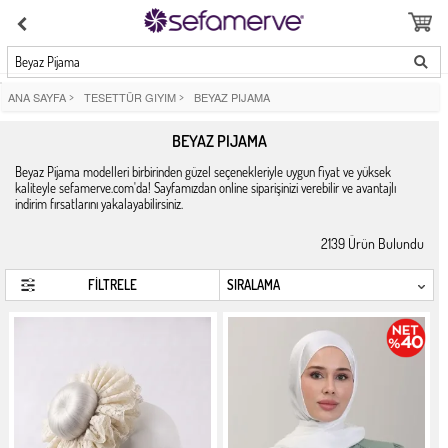
Beyaz Pijama
ANA SAYFA
>
TESETTÜR GIYIM
>
BEYAZ PIJAMA
BEYAZ PIJAMA
Beyaz Pijama modelleri birbirinden güzel seçenekleriyle uygun fiyat ve yüksek
kaliteyle sefamerve.com'da! Sayfamızdan online siparişinizi verebilir ve avantajlı
indirim fırsatlarını yakalayabilirsiniz.
2139
Ürün Bulundu
FİLTRELE