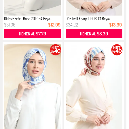
Dikişsiz Fırfırlı Bone 7012-04 Beya...
Düz Twill Eşarp 19096-01 Beyaz
$31.36
$12.99
$34.22
$13.99
$7.79
$8.39
HEMEN AL
HEMEN AL