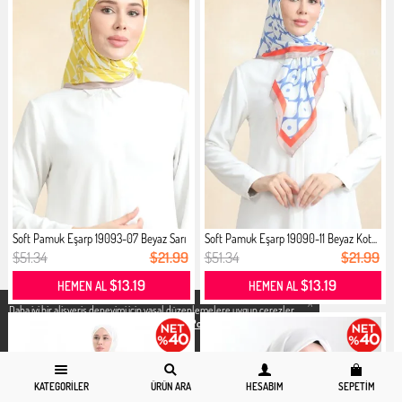
Soft Pamuk Eşarp 19093-07 Beyaz Sarı
Soft Pamuk Eşarp 19090-11 Beyaz Kot...
$51.34
$21.99
$51.34
$21.99
$13.19
$13.19
HEMEN AL
HEMEN AL
X
Daha iyi bir alisveris deneyimi icin yasal düzenlemelere uygun çerezler
kullanıyoruz. Detaylı bilgiye
Gizlilik ve Çerez Politikası
sayfamızdan
erişebilirsiniz.
KATEGORILER
ÜRÜN ARA
HESABIM
SEPETIM