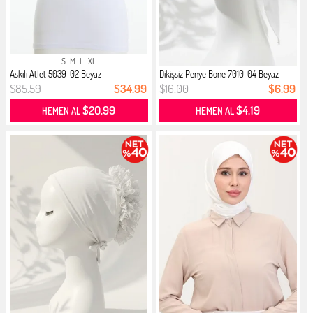
S
M
L
XL
Askılı Atlet 5039-02 Beyaz
Dikişsiz Penye Bone 7010-04 Beyaz
$85.59
$34.99
$16.00
$6.99
$20.99
$4.19
HEMEN AL
HEMEN AL