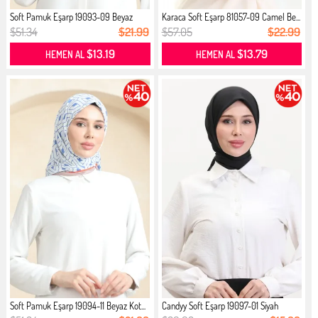
Soft Pamuk Eşarp 19093-09 Beyaz
Karaca Soft Eşarp 81057-09 Camel Be...
Kot...
$51.34
$21.99
$57.05
$22.99
$13.19
$13.79
HEMEN AL
HEMEN AL
Soft Pamuk Eşarp 19094-11 Beyaz Kot...
Candyy Soft Eşarp 19097-01 Siyah