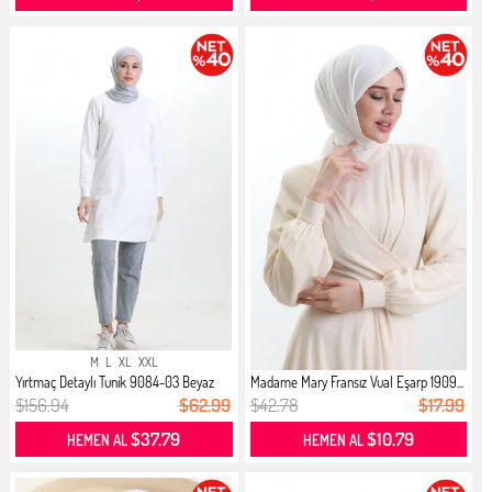
M
L
XL
XXL
Yırtmaç Detaylı Tunik 9084-03 Beyaz
Madame Mary Fransız Vual Eşarp 1909...
$156.94
$62.99
$42.78
$17.99
$37.79
$10.79
HEMEN AL
HEMEN AL