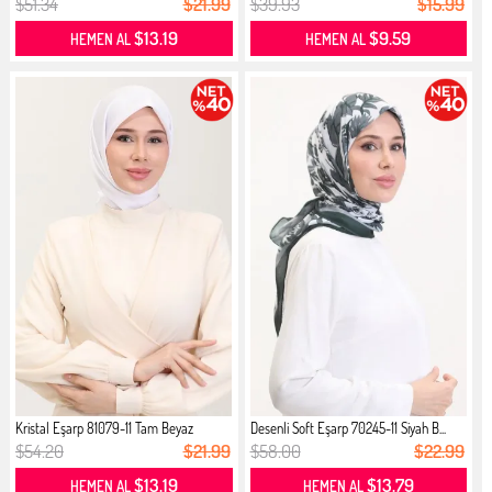
$51.34
$21.99
$39.93
$15.99
$13.19
$9.59
HEMEN AL
HEMEN AL
Kristal Eşarp 81079-11 Tam Beyaz
Desenli Soft Eşarp 70245-11 Siyah B...
$54.20
$21.99
$58.00
$22.99
$13.19
$13.79
HEMEN AL
HEMEN AL