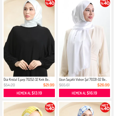
Düz Kristal Eşarp 70252-32 Kırık Be...
Uzun Saçaklı Viskon Şal 70331-02 Be...
$54.20
$21.99
$65.61
$26.99
$13.19
$16.19
HEMEN AL
HEMEN AL