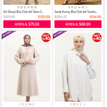
8
10
12
14
16
18
8
10
12
14
16
18
Gül Detaylı Bluz Etek ikili Takım 5...
Sandy Kumaş Bluz Etek ikili Tesettü...
$313.90
$125.99
$285.37
$114.99
$75.59
$68.99
HEMEN AL
HEMEN AL
8
10
12
14
16
6
8
10
12
14