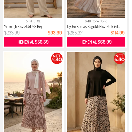
S
M
L
XL
8-10
12-14
16-18
Yırtmaçlı Bluz 5051-02 Bej
Oysho Kumaş Bağcıklı Bluz Etek ikil...
$233.99
$93.99
$285.37
$114.99
$56.39
$68.99
HEMEN AL
HEMEN AL