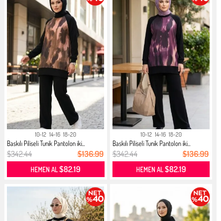
10-12
14-16
18-20
10-12
14-16
18-20
Baskılı Piliseli Tunik Pantolon iki...
Baskılı Piliseli Tunik Pantolon iki...
$342.44
$136.99
$342.44
$136.99
$82.19
$82.19
HEMEN AL
HEMEN AL