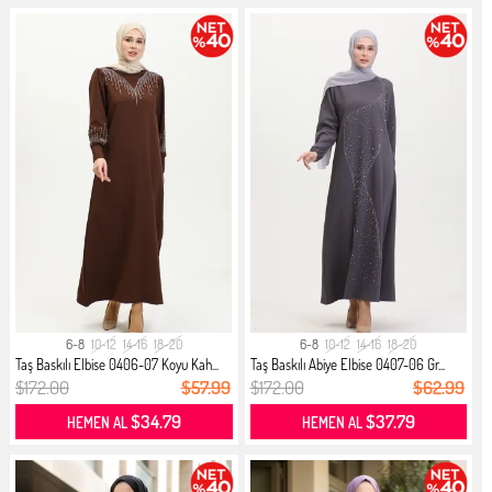
6-8
10-12
14-16
18-20
6-8
10-12
14-16
18-20
Taş Baskılı Elbise 0406-07 Koyu Kah...
Taş Baskılı Abiye Elbise 0407-06 Gr...
$172.00
$57.99
$172.00
$62.99
$34.79
$37.79
HEMEN AL
HEMEN AL