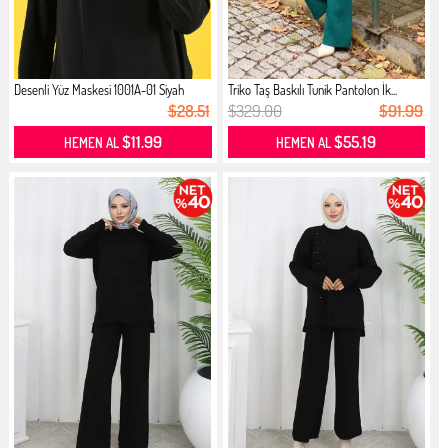
Desenli Yüz Maskesi 1001A-01 Siyah
Triko Taş Baskılı Tunik Pantolon İk...
$28.51
$329.00
$91.99
$11.99
$55.19
HEMEN AL
HEMEN AL