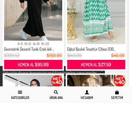
6-8
10-12
14-16
18-20
Geometrik Desenli Tunik Etek ikili ...
Dijital Baskılı Tesettür Elbise 030...
$399.52
$159.99
$143.00
$45.99
$95.99
$27.59
HEMEN AL
HEMEN AL
X
Daha iyi bir alisveris deneyimi icin yasal düzenlemelere uygun çerezler
kullanıyoruz. Detaylı bilgiye
Gizlilik ve Çerez Politikası
sayfamızdan
erişebilirsiniz.
KATEGORILER
ÜRÜN ARA
HESABIM
SEPETIM