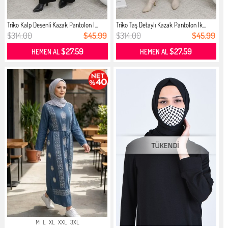
Triko Kalp Desenli Kazak Pantolon İ...
Triko Taş Detaylı Kazak Pantolon İk...
$314.00
$45.99
$314.00
$45.99
$27.59
$27.59
HEMEN AL
HEMEN AL
M
L
XL
XXL
3XL