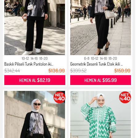
10-12
14-16
18-20
6-8
10-12
14-16
18-20
Baskılı Piliseli Tunik Pantolon iki...
Geometrik Desenli Tunik Etek ikili ...
$342.44
$136.99
$399.52
$159.99
$82.19
$95.99
HEMEN AL
HEMEN AL