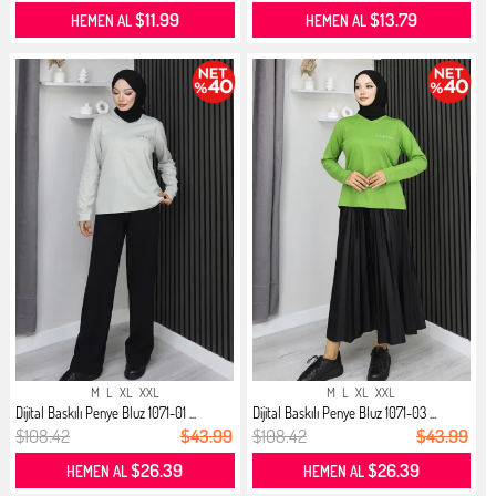
$11.99
$13.79
HEMEN AL
HEMEN AL
M
L
XL
XXL
M
L
XL
XXL
Dijital Baskılı Penye Bluz 1071-01 ...
Dijital Baskılı Penye Bluz 1071-03 ...
$108.42
$43.99
$108.42
$43.99
$26.39
$26.39
HEMEN AL
HEMEN AL