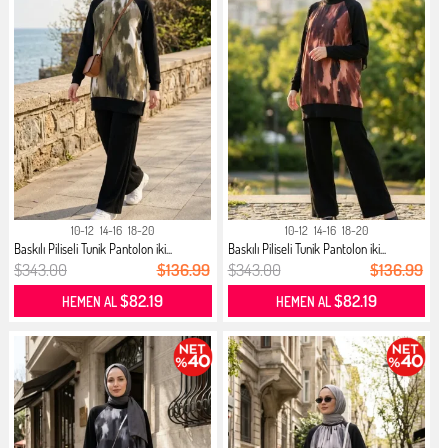
10-12
14-16
18-20
10-12
14-16
18-20
Baskılı Piliseli Tunik Pantolon iki...
Baskılı Piliseli Tunik Pantolon iki...
$343.00
$136.99
$343.00
$136.99
$82.19
$82.19
HEMEN AL
HEMEN AL