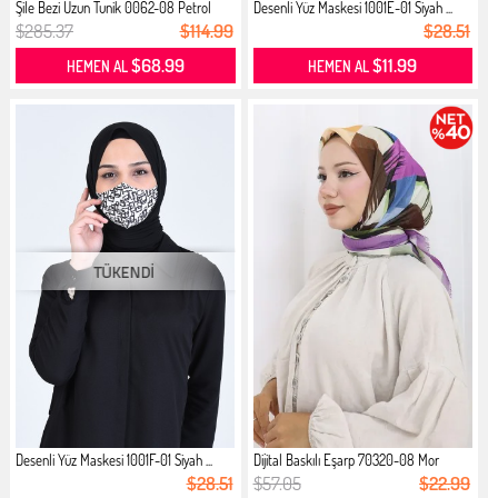
Şile Bezi Uzun Tunik 0062-08 Petrol
Desenli Yüz Maskesi 1001E-01 Siyah ...
$285.37
$114.99
$28.51
$68.99
$11.99
HEMEN AL
HEMEN AL
Desenli Yüz Maskesi 1001F-01 Siyah ...
Dijital Baskılı Eşarp 70320-08 Mor
$28.51
$57.05
$22.99