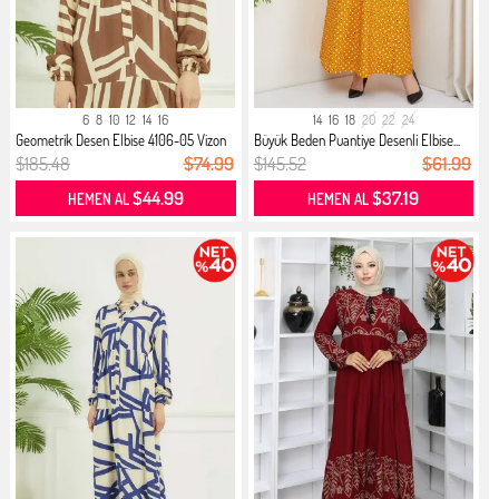
6
8
10
12
14
16
14
16
18
20
22
24
Geometrik Desen Elbise 4106-05 Vizon
Büyük Beden Puantiye Desenli Elbise...
$185.48
$74.99
$145.52
$61.99
$44.99
$37.19
HEMEN AL
HEMEN AL