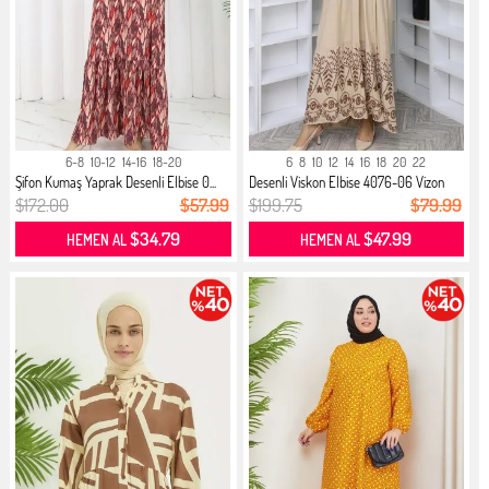
6-8
10-12
14-16
18-20
6
8
10
12
14
16
18
20
22
Şifon Kumaş Yaprak Desenli Elbise 0...
Desenli Viskon Elbise 4076-06 Vizon
$172.00
$57.99
$199.75
$79.99
$34.79
$47.99
HEMEN AL
HEMEN AL