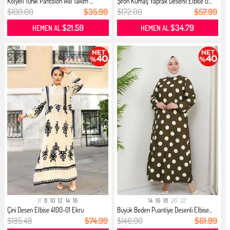
Kolyeli Tunik Pantolon İkili Takım ...
Şifon Kumaş Yaprak Desenli Elbise 0...
$100.00
$35.99
$172.00
$57.99
$21.59
$34.79
HEMEN AL
HEMEN AL
6
8
10
12
14
16
14
16
18
20
22
Çini Desen Elbise 4100-01 Ekru
Büyük Beden Puantiye Desenli Elbise...
$185.48
$74.99
$146.00
$61.99