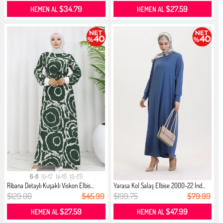
$34.79
$27.59
HEMEN AL
HEMEN AL
6-8
10-12
14-16
18-20
Ribana Detaylı Kuşaklı Viskon Elbis...
Yarasa Kol Salaş Elbise 2000-22 İnd...
$129.00
$45.99
$199.75
$79.99
$27.59
$47.99
HEMEN AL
HEMEN AL