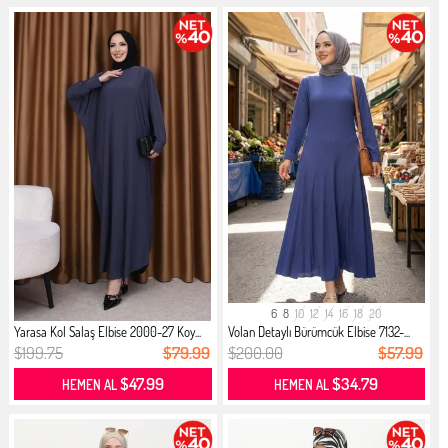
6
8
10
12
14
16
18
20
Yarasa Kol Salaş Elbise 2000-27 Koy...
Volan Detaylı Bürümcük Elbise 7132-...
$199.75
$79.99
$200.00
$57.99
$47.99
$34.79
HEMEN AL
HEMEN AL