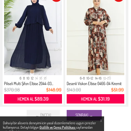
6
8
10
12
14
16
18
6-8
10-12
14-16
18-20
Piliseli Multi Şifon Elbise 2044-03...
Desenli Viskon Elbise 0466-04 Kiremit
$370.98
$148.99
$143.00
$51.99
$89.39
$31.19
HEMEN AL
HEMEN AL
← ÖNCEKI
SONRAKI →
X
Daha iyi bir alisveris deneyimi icin yasal düzenlemelere uygun çerezler
kullanıyoruz. Detaylı bilgiye
Gizlilik ve Çerez Politikası
sayfamızdan