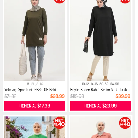
8
10
12
14
10-12
14-16
50-52
54-56
Yırtmaçlı Spor Tunik 0529-06 Haki
Büyük Beden Rahat Kesim Sade Tunik ...
$71.32
$28.99
$115.00
$39.99
$17.39
$23.99
HEMEN AL
HEMEN AL