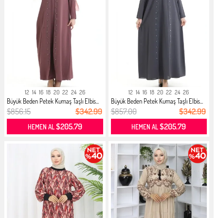
12
14
16
18
20
22
24
26
12
14
16
18
20
22
24
26
Büyük Beden Petek Kumaş Taşlı Elbis...
Büyük Beden Petek Kumaş Taşlı Elbis...
$856.15
$342.99
$857.00
$342.99
$205.79
$205.79
HEMEN AL
HEMEN AL