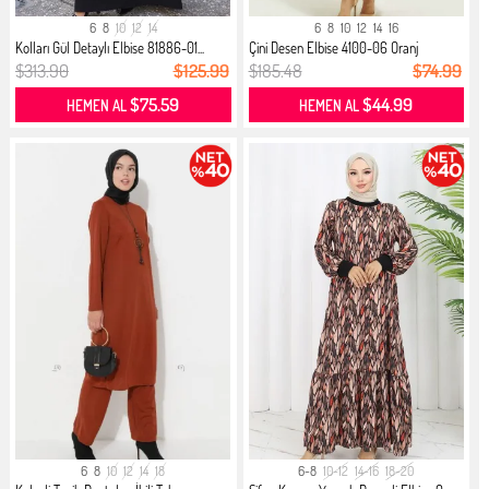
6
8
10
12
14
6
8
10
12
14
16
Kolları Gül Detaylı Elbise 81886-01...
Çini Desen Elbise 4100-06 Oranj
$313.90
$125.99
$185.48
$74.99
$75.59
$44.99
HEMEN AL
HEMEN AL
6
8
10
12
14
18
6-8
10-12
14-16
18-20