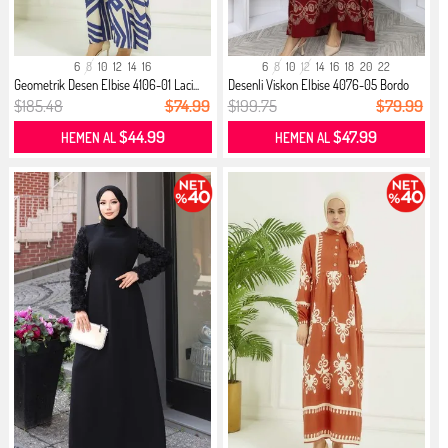
6
8
10
12
14
16
6
8
10
12
14
16
18
20
22
Geometrik Desen Elbise 4106-01 Laci...
Desenli Viskon Elbise 4076-05 Bordo
$185.48
$74.99
$199.75
$79.99
$44.99
$47.99
HEMEN AL
HEMEN AL