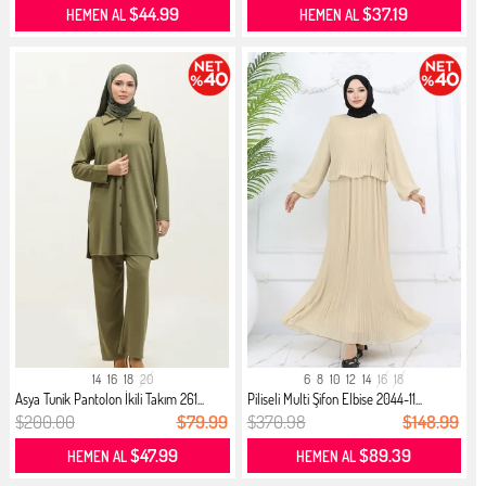
$44.99
$37.19
HEMEN AL
HEMEN AL
14
16
18
20
6
8
10
12
14
16
18
Asya Tunik Pantolon İkili Takım 261...
Piliseli Multi Şifon Elbise 2044-11...
$200.00
$79.99
$370.98
$148.99
$47.99
$89.39
HEMEN AL
HEMEN AL