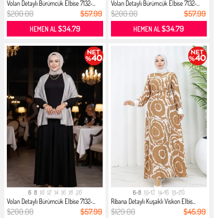
Volan Detaylı Bürümcük Elbise 7132-...
Volan Detaylı Bürümcük Elbise 7132-...
$200.00
$57.99
$200.00
$57.99
$34.79
$34.79
HEMEN AL
HEMEN AL
6
8
10
12
14
16
18
20
6-8
10-12
14-16
18-20
Volan Detaylı Bürümcük Elbise 7132-...
Ribana Detaylı Kuşaklı Viskon Elbis...
$200.00
$57.99
$129.00
$45.99