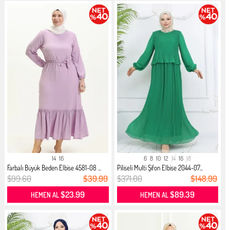
14
16
6
8
10
12
14
16
18
Farbalı Büyük Beden Elbise 4581-08 ...
Piliseli Multi Şifon Elbise 2044-07...
$99.60
$39.99
$371.00
$148.99
$23.99
$89.39
HEMEN AL
HEMEN AL