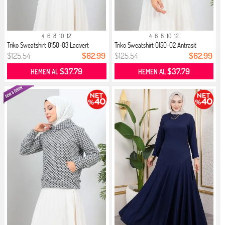
4
6
8
10
12
4
6
8
10
12
Triko Sweatshirt 0150-03 Lacivert
Triko Sweatshirt 0150-02 Antrasit
$125.54
$62.99
$125.54
$62.99
$37.79
$37.79
HEMEN AL
HEMEN AL