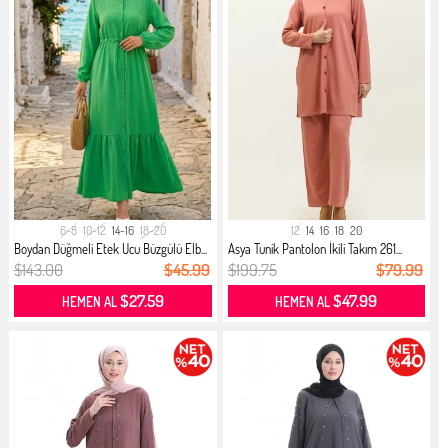
6-8
10-12
14-16
18-20
12
14
16
18
20
Boydan Düğmeli Etek Ucu Büzgülü Elb...
Asya Tunik Pantolon İkili Takım 261...
$143.00
$45.99
$199.75
$79.99
$27.59
$47.99
HEMEN AL
HEMEN AL