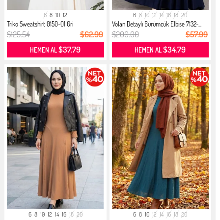
6
8
10
12
6
8
10
12
14
16
18
20
Triko Sweatshirt 0150-01 Gri
Volan Detaylı Bürümcük Elbise 7132-...
$125.54
$62.99
$200.00
$57.99
$37.79
$34.79
HEMEN AL
HEMEN AL
6
8
10
12
14
16
18
20
6
8
10
12
14
16
18
20