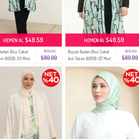
$48.59
$48.59
HEMEN AL
HEMEN AL
$172.00
$172.00
eden Bluz Ceket
Büyük Beden Bluz Ceket
$80.99
$80.99
akım 8013B-03 Mint
İkili Takım 8013B-07 Mint
Yeşili Siyah