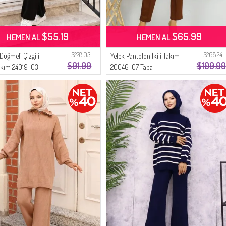
$55.19
$65.99
HEMEN AL
HEMEN AL
$228.03
$268.24
üğmeli Çizgili
Yelek Pantolon İkili Takım
$91.99
$109.99
akım 24019-03
20046-07 Taba