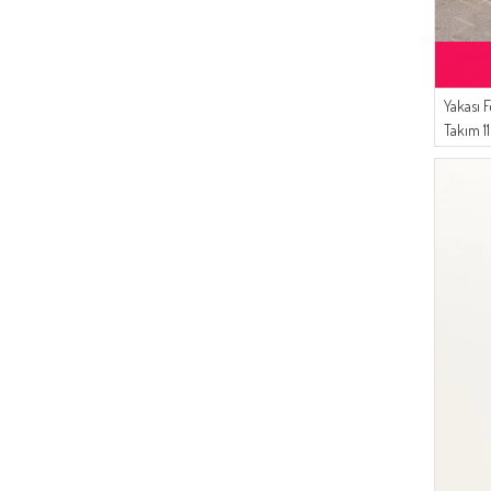
(3)
YAVRUAĞZI
(16)
Respiro
(2)
CAMEL
(13)
Enes Eşarp
(2)
BISKÜVI
(13)
DLC TEKSTİL
(2)
KOYU HAKI
Yakası F
(8)
Tubanur Özdemir
Takım 1
(7)
Algı
(7)
Peressa Eşarp
(6)
Alfasa
(6)
Moda Kaşmir
(6)
SEMALA
(5)
Buğlem
(5)
MODA PİNHAN
(4)
Livaldi
(3)
Serca
(2)
Oyya
(2)
ATS
(1)
AY MİNA BY DİLEK AKHİSARLI