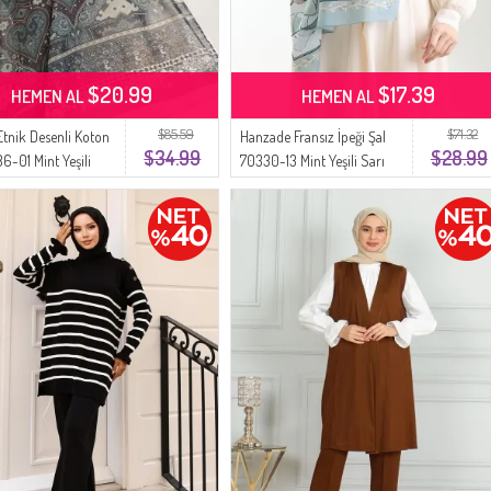
$20.99
$17.39
HEMEN AL
HEMEN AL
$85.59
$71.32
Etnik Desenli Koton
Hanzade Fransız İpeği Şal
$34.99
$28.99
6-01 Mint Yeşili
70330-13 Mint Yeşili Sarı