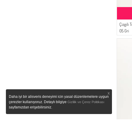
(2)
NAZRALİNA
(1)
Şükran
(1)
Çizgili
FY Collection
05 Gri
(1)
Aşeka
(1)
STİLGO
(1)
Ay Mina By Dilek Akhisarlı
(1)
DEKA
(1)
ESMİRA
(1)
LE FABRİC
X
Daha iyi bir alisveris deneyimi icin yasal düzenlemelere uygun
çerezler kullanıyoruz. Detaylı bilgiye
Gizlilik ve Çerez Politikası
sayfamızdan erişebilirsiniz.