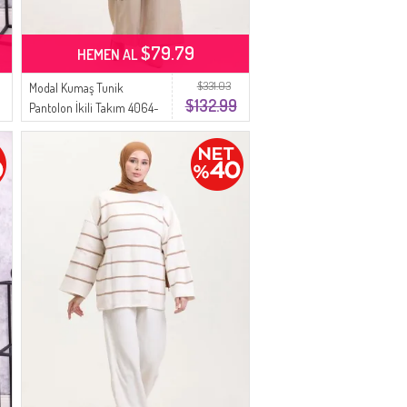
$79.79
HEMEN AL
$331.03
Modal Kumaş Tunik
$132.99
Pantolon İkili Takım 4064-
02 Bej