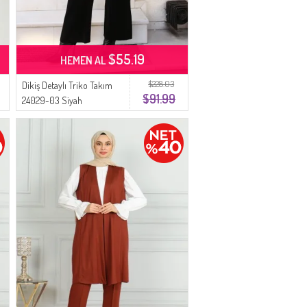
$55.19
HEMEN AL
$228.03
Dikiş Detaylı Triko Takım
$91.99
24029-03 Siyah