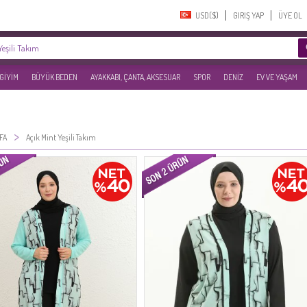
USD($)‎
GIRIŞ YAP
ÜYE OL
 GİYİM
BÜYÜK BEDEN
AYAKKABI, ÇANTA, AKSESUAR
SPOR
DENİZ
EV VE YAŞAM
>
FA
Açık Mint Yeşili Takım