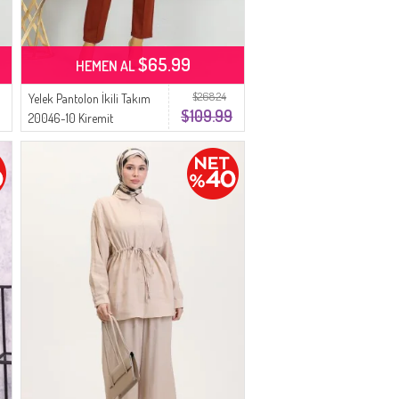
$65.99
HEMEN AL
$268.24
Yelek Pantolon İkili Takım
$109.99
20046-10 Kiremit