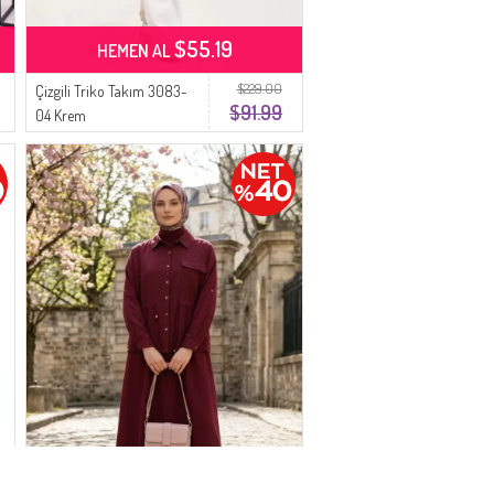
$55.19
HEMEN AL
$229.00
Çizgili Triko Takım 3083-
$91.99
04 Krem