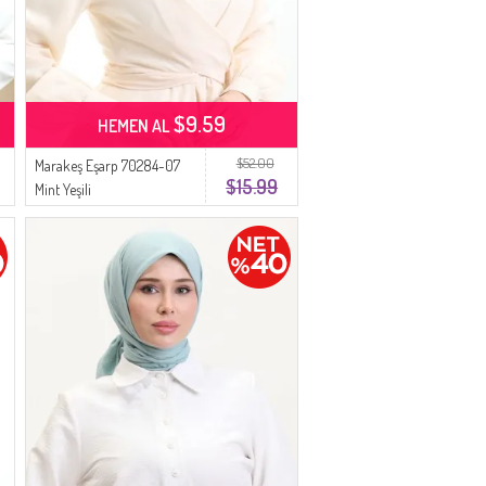
$9.59
HEMEN AL
$52.00
Marakeş Eşarp 70284-07
$15.99
Mint Yeşili