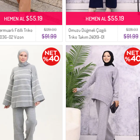
$55.19
$55.19
HEMEN AL
HEMEN AL
$229.00
$228.03
ermuarlı Fitilli Triko
Omuzu Düğmeli Çizgili
$91.99
$91.99
1036-02 Vizon
Triko Takım 24019-01
Lacivert