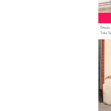
(6)
AÇIK GÜL KURUSU
(56)
Bürün
(6)
AÇIK MÜRDÜM
(55)
Karaca
(5)
MINT MAVI
(54)
Sefamerve
(5)
KINA YEŞILI
(42)
Omuzu D
Çıkrıkçı
(4)
TURKUAZ
Triko T
(30)
Enderun
(4)
AÇIK PETROL
Siyah
(30)
Pinkrose
(4)
SOMON
(28)
Platin Eşarp
(4)
KOYU GRI
(27)
ECESUN
(4)
GÜMÜŞ GRI
(26)
White Bird
(4)
PARLAMENT
(26)
İPEKÇE
(3)
ZEYTIN YEŞILI
(24)
BUTİK SUDE
(3)
NEON YEŞILI
(24)
MODA MAYSA
(3)
MERCAN
(21)
Gözde Giyim
(3)
GOLD
(19)
Dilber
(3)
AÇIK HARDAL
(18)
BENGUEN
(3)
TOPRAK
(17)
AYMİRA