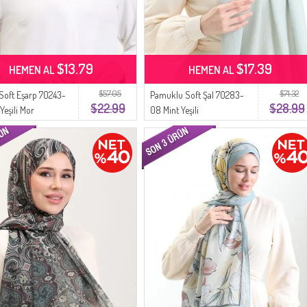
$13.79
$17.39
HEMEN AL
HEMEN AL
$57.05
$71.32
 Soft Eşarp 70243-
Pamuklu Soft Şal 70283-
$22.99
$28.99
Yeşili Mor
08 Mint Yeşili