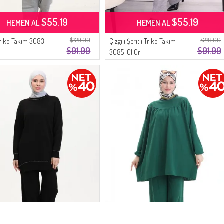
$55.19
$55.19
HEMEN AL
HEMEN AL
$229.00
$229.00
 Triko Takım 3083-
Çizgili Şeritli Triko Takım
$91.99
$91.99
3085-01 Gri