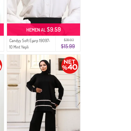
$9.59
HEMEN AL
$39.93
Candyy Soft Eşarp 19097-
$15.99
10 Mint Yeşili