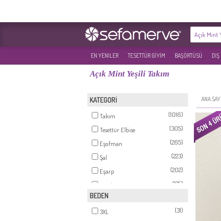
EN YENILER
TESETTÜR GİYİM
BAŞÖRTÜSÜ
DIŞ
Açık Mint Yeşili Takım
ANA SAY
KATEGORİ
(1016)
Takım
(305)
Tesettür Elbise
(265)
Eşofman
(223)
Şal
(202)
Eşarp
(125)
Tunik
BEDEN
(90)
Tesettür Abiye
(31)
(88)
3XL
Triko