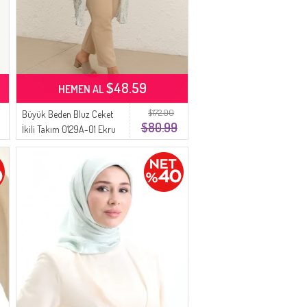
$48.59
HEMEN AL
$172.00
Büyük Beden Bluz Ceket
$80.99
İkili Takım 0129A-01 Ekru
Mint Yeşil