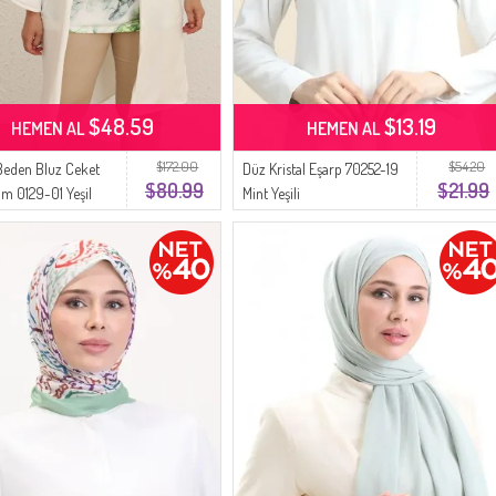
$48.59
$13.19
HEMEN AL
HEMEN AL
$172.00
$54.20
eden Bluz Ceket
Düz Kristal Eşarp 70252-19
$80.99
$21.99
kım 0129-01 Yeşil
Mint Yeşili