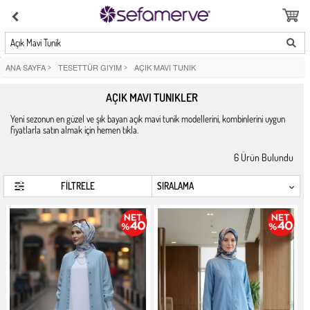
Açık Mavi Tunik
ANA SAYFA
>
TESETTÜR GIYIM
>
AÇIK MAVI TUNIK
AÇIK MAVI TUNIKLER
Yeni sezonun en güzel ve şık bayan açık mavi tunik modellerini, kombinlerini uygun
fiyatlarla satın almak için hemen tıkla.
6
Ürün Bulundu
FİLTRELE