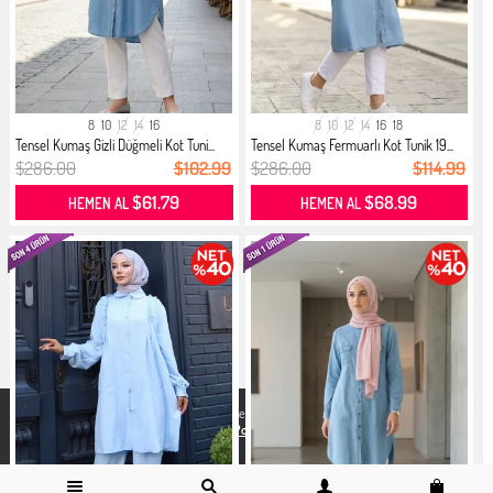
8
10
12
14
16
8
10
12
14
16
18
Tensel Kumaş Gizli Düğmeli Kot Tuni...
Tensel Kumaş Fermuarlı Kot Tunik 19...
$286.00
$102.99
$286.00
$114.99
$61.79
$68.99
HEMEN AL
HEMEN AL
X
Daha iyi bir alisveris deneyimi icin yasal düzenlemelere uygun çerezler
kullanıyoruz. Detaylı bilgiye
Gizlilik ve Çerez Politikası
sayfamızdan
erişebilirsiniz.