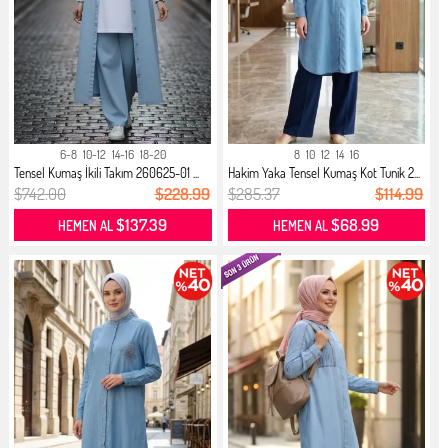
6-8
10-12
14-16
18-20
8
10
12
14
16
Tensel Kumaş İkili Takım 260625-01 ...
Hakim Yaka Tensel Kumaş Kot Tunik 2...
$742.00
$228.99
$285.37
$114.99
$137.39
$68.99
HEMEN AL
HEMEN AL