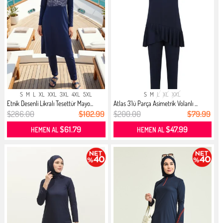
S
M
L
XL
XXL
3XL
4XL
5XL
S
M
L
XL
XXL
Etnik Desenli Likralı Tesettür Mayo...
Atlas 3’lü Parça Asimetrik Volanlı ...
$286.00
$102.99
$200.00
$79.99
$61.79
$47.99
HEMEN AL
HEMEN AL