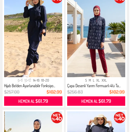
6-8
10-12
14-16
18-20
S
M
L
XL
XXL
Hijab Belden Ayarlanabilir Fonksiyo...
Çapa Desenli Yarım Fermuarlı 4lü Ta...
$257.00
$102.99
$256.83
$102.99
$61.79
$61.79
HEMEN AL
HEMEN AL