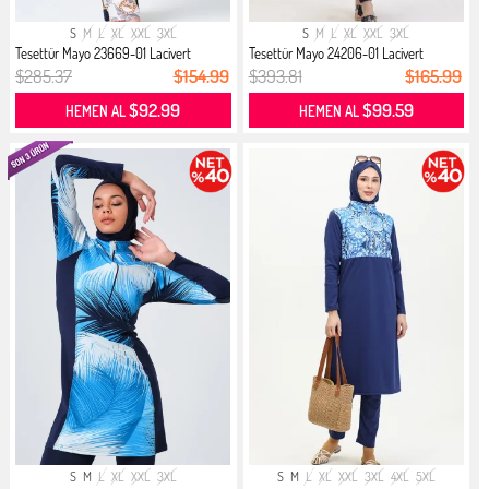
S
M
L
XL
XXL
3XL
S
M
L
XL
XXL
3XL
Tesettür Mayo 23669-01 Lacivert
Tesettür Mayo 24206-01 Lacivert
$285.37
$154.99
$393.81
$165.99
$92.99
$99.59
HEMEN AL
HEMEN AL
S
M
L
XL
XXL
3XL
S
M
L
XL
XXL
3XL
4XL
5XL