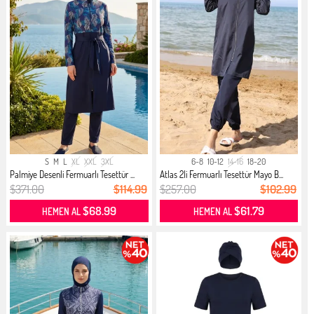
S
M
L
XL
XXL
3XL
6-8
10-12
14-16
18-20
Palmiye Desenli Fermuarlı Tesettür ...
Atlas 2li Fermuarlı Tesettür Mayo B...
$371.00
$114.99
$257.00
$102.99
$68.99
$61.79
HEMEN AL
HEMEN AL