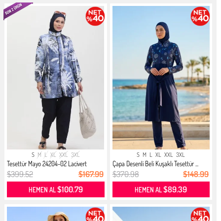
S
M
L
XL
XXL
3XL
S
M
L
XL
XXL
3XL
Tesettür Mayo 24204-02 Lacivert
Çapa Desenli Beli Kuşaklı Tesettür ...
$399.52
$167.99
$370.98
$148.99
$100.79
$89.39
HEMEN AL
HEMEN AL