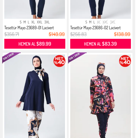
S
M
L
XL
XXL
3XL
S
M
L
XL
XXL
3XL
Tesettür Mayo 23689-01 Lacivert
Tesettür Mayo 23686-02 Lacivert
$356.71
$149.99
$256.83
$138.99
$89.99
$83.39
HEMEN AL
HEMEN AL