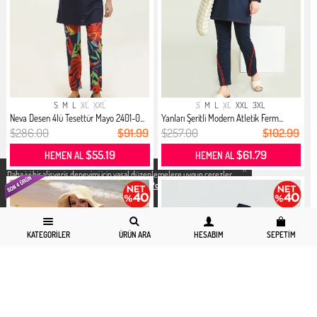
S
M
L
XL
XXL
S
M
L
XL
XXL
3XL
Neva Desen 4lü Tesettür Mayo 2401-0...
Yanları Şeritli Modern Atletik Ferm...
$286.00
$91.99
$257.00
$102.99
$55.19
$61.79
HEMEN AL
HEMEN AL
X
Daha iyi bir alisveris deneyimi icin yasal düzenlemelere uygun çerezler
kullanıyoruz. Detaylı bilgiye
Gizlilik ve Çerez Politikası
sayfamızdan
erişebilirsiniz.
KATEGORILER
ÜRÜN ARA
HESABIM
SEPETIM