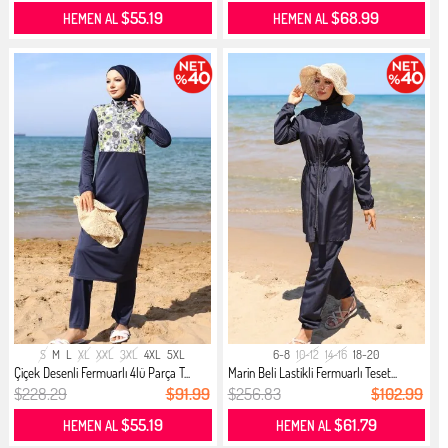
$55.19
$68.99
HEMEN AL
HEMEN AL
S
M
L
XL
XXL
3XL
4XL
5XL
6-8
10-12
14-16
18-20
Çiçek Desenli Fermuarlı 4lü Parça T...
Marin Beli Lastikli Fermuarlı Teset...
$228.29
$91.99
$256.83
$102.99
$55.19
$61.79
HEMEN AL
HEMEN AL