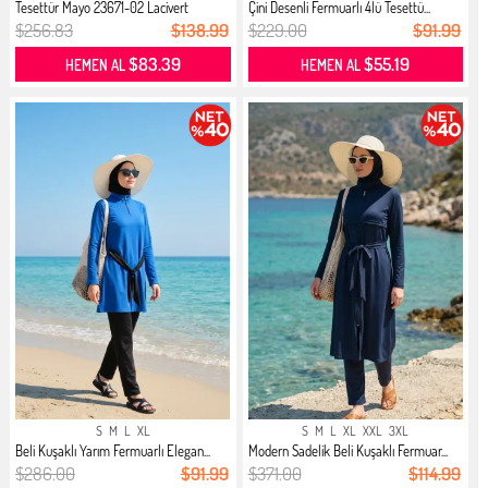
Tesettür Mayo 23671-02 Lacivert
Çini Desenli Fermuarlı 4lü Tesettü...
$256.83
$138.99
$229.00
$91.99
$83.39
$55.19
HEMEN AL
HEMEN AL
S
M
L
XL
S
M
L
XL
XXL
3XL
Beli Kuşaklı Yarım Fermuarlı Elegan...
Modern Sadelik Beli Kuşaklı Fermuar...
$286.00
$91.99
$371.00
$114.99