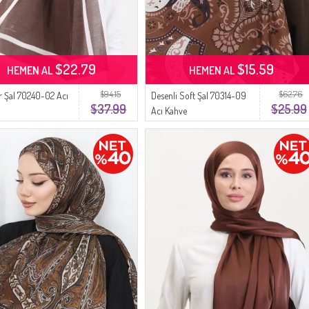
$22.79
$15.59
HEMEN AL
HEMEN AL
$94.15
$62.76
r Şal 70240-02 Acı
Desenli Soft Şal 70314-09
$37.99
$25.99
Acı Kahve