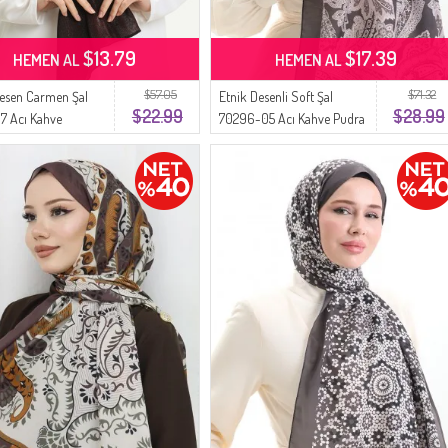
$13.79
$17.39
HEMEN AL
HEMEN AL
$57.05
$71.32
esen Carmen Şal
Etnik Desenli Soft Şal
$22.99
$28.99
7 Acı Kahve
70296-05 Acı Kahve Pudra