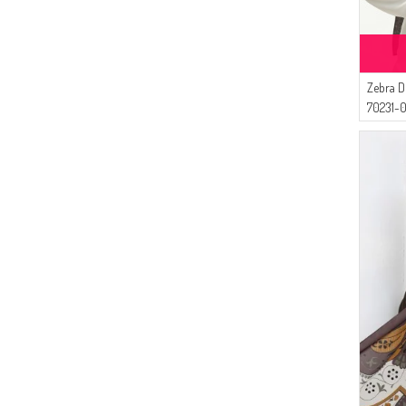
(52)
Alfasa
(46)
Tubanur Özdemir
(44)
DLC TEKSTİL
(26)
Buğlem
Zebra D
(23)
70231-0
Livaldi
(23)
BENGUEN
(18)
MODA PİNHAN
(17)
Mihrişah
(17)
Gelince
(16)
Algı
(14)
CKS
(10)
Serca
(10)
SEMALA
(9)
ATS
(9)
Alperen
(8)
FY Collection