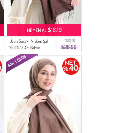
$16.19
HEMEN AL
$65.61
Uzun Saçaklı Viskon Şal
$26.99
70331-13 Acı Kahve