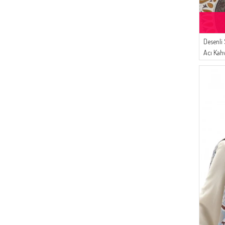
(6)
Platin Eşarp
(6)
LE FABRİC
(5)
Peressa Eşarp
Desenli
(4)
Oyya
Acı Kah
(3)
Şükran
(3)
Aşeka
(3)
Enes Eşarp
(3)
ESMİRA
(2)
NAZRALİNA
(1)
Arjen
(1)
Cashcara
(1)
Durann
(1)
Cavene
(1)
ONX10
(1)
Luvma Belly
(1)
ÜNRA GİYİM