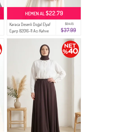
$22.79
HEMEN AL
$94.15
Karaca Desenli Doğal Elyaf
$37.99
Eşarp 82016-11 Acı Kahve
Yeşil