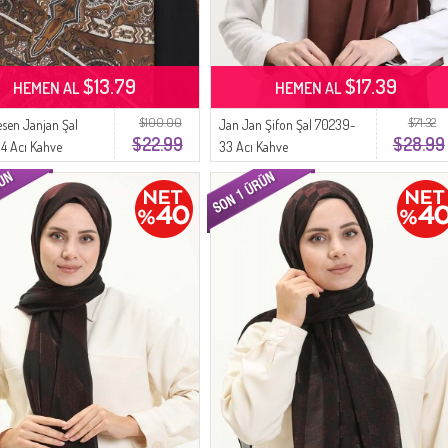
$13.79
$17.39
HEMEN AL
HEMEN AL
$100.00
$71.32
esen Janjan Şal
Jan Jan Şifon Şal 70239-
$22.99
$28.99
4 Acı Kahve
33 Acı Kahve