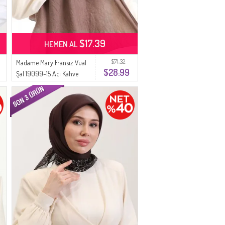
$17.39
HEMEN AL
$71.32
Madame Mary Fransız Vual
$28.99
Şal 19099-15 Acı Kahve