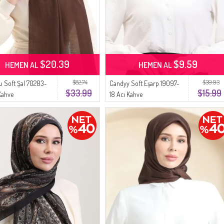
$20.39
$9.59
HEMEN AL
HEMEN AL
$82.74
$39.93
 Soft Şal 70283-
Candyy Soft Eşarp 19097-
$33.99
$15.99
Kahve
18 Acı Kahve