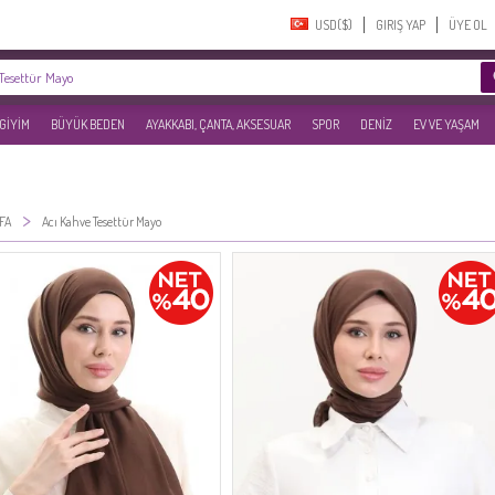
USD($)‎
GIRIŞ YAP
ÜYE OL
 GİYİM
BÜYÜK BEDEN
AYAKKABI, ÇANTA, AKSESUAR
SPOR
DENİZ
EV VE YAŞAM
>
FA
Acı Kahve Tesettür Mayo