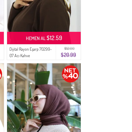
$12.59
HEMEN AL
$52.00
Dijital Rayon Eşarp 70299-
$20.99
07 Acı Kahve