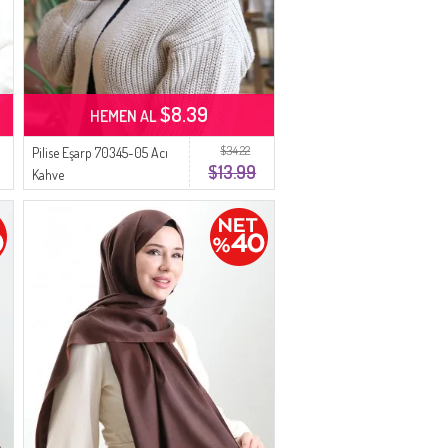
$8.39
HEMEN AL
$34.22
Pilise Eşarp 70345-05 Acı
$13.99
Kahve