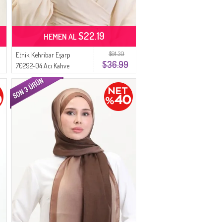
$22.19
HEMEN AL
$91.30
Etnik Kehribar Eşarp
$36.99
70292-04 Acı Kahve