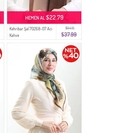
$22.79
HEMEN AL
$94.15
Kehribar Şal 70268-07 Acı
$37.99
Kahve