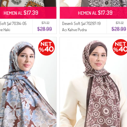
$17.39
$17.39
HEMEN AL
HEMEN AL
$71.32
$71.32
 Soft Şal 70314-05
Desenli Soft Şal 70297-19
$28.99
$28.99
ve Haki
Acı Kahve Pudra