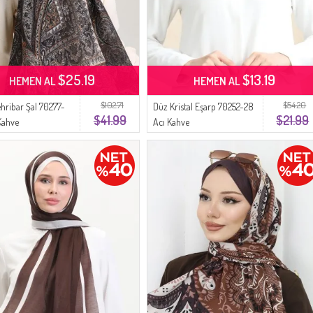
$25.19
$13.19
HEMEN AL
HEMEN AL
$102.71
$54.20
ehribar Şal 70277-
Düz Kristal Eşarp 70252-28
$41.99
$21.99
Kahve
Acı Kahve