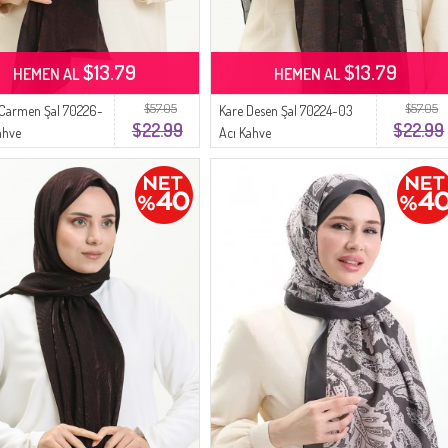
$13.79
$13.79
HEMEN AL
HEMEN AL
$57.05
$57.05
 Carmen Şal 70226-
Kare Desen Şal 70224-03
$22.99
$22.99
Kahve
Acı Kahve