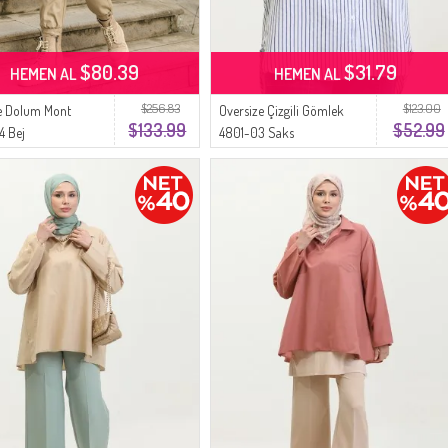
$80.39
$31.79
HEMEN AL
HEMEN AL
$256.83
$123.00
e Dolum Mont
Oversize Çizgili Gömlek
$133.99
$52.99
4 Bej
4801-03 Saks