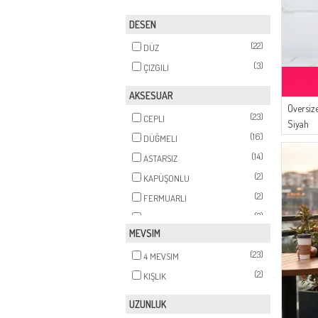
(1)
EKRU
DESEN
(1)
GÜL KURUSU
(22)
DÜZ
(1)
HAKI
(3)
ÇIZGILI
(1)
KREM
AKSESUAR
Oversiz
(23)
CEPLI
Siyah
(16)
DÜĞMELI
(14)
ASTARSIZ
(2)
KAPÜŞONLU
(2)
FERMUARLI
(2)
ASTARLI
MEVSIM
(23)
4 MEVSIM
(2)
KIŞLIK
UZUNLUK