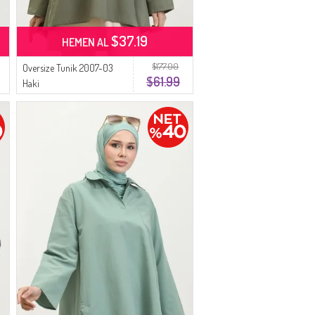
$37.19
HEMEN AL
$177.00
Oversize Tunik 2007-03
$61.99
Haki