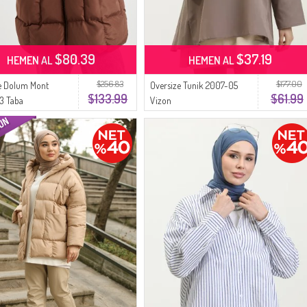
$80.39
$37.19
HEMEN AL
HEMEN AL
$256.83
$177.00
e Dolum Mont
Oversize Tunik 2007-05
$133.99
$61.99
3 Taba
Vizon