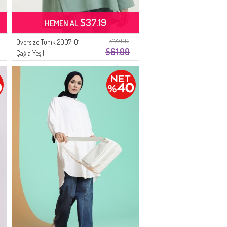
$37.19
HEMEN AL
$177.00
Oversize Tunik 2007-01
$61.99
Çağla Yeşili