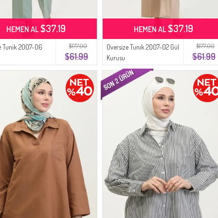
$37.19
$37.19
HEMEN AL
HEMEN AL
$177.00
$177.00
e Tunik 2007-06
Oversize Tunik 2007-02 Gül
$61.99
$61.99
Kurusu