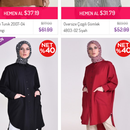
$37.19
$31.79
HEMEN AL
HEMEN AL
$177.00
$123.00
e Tunik 2007-04
Oversize Çizgili Gömlek
$61.99
$52.99
ngi
4803-02 Siyah