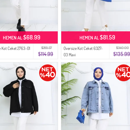
$68.99
$81.59
HEMEN AL
HEMEN AL
$285.37
$340.00
e Kot Ceket 2763-01
Oversize Kot Ceket 6327-
$114.99
$135.99
03 Mavi