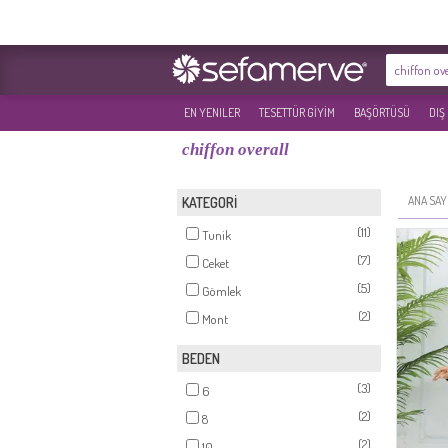
EN YENILER
TESETTÜR GİYİM
BAŞÖRTÜSÜ
DIŞ
chiffon overall
ANA SAY
KATEGORİ
(11)
Tunik
(7)
Ceket
(5)
Gömlek
(2)
Mont
BEDEN
(3)
6
(2)
8
(2)
10