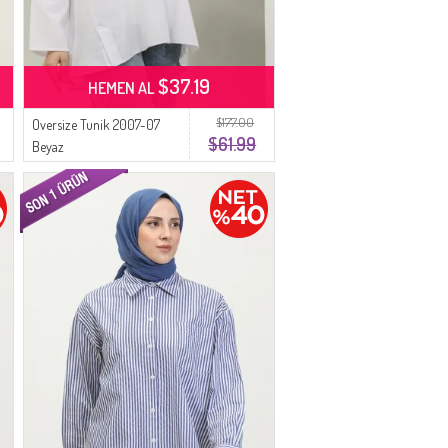
$37.19
HEMEN AL
$177.00
Oversize Tunik 2007-07
$61.99
Beyaz