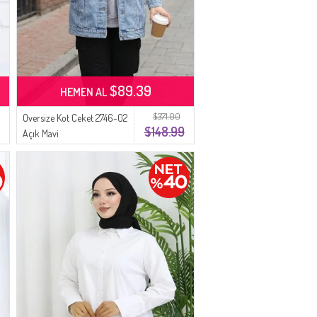
$89.39
HEMEN AL
$371.00
Oversize Kot Ceket 2746-02
$148.99
Açık Mavi