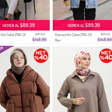
$89.39
$89.39
HEMEN AL
HEMEN AL
$371.00
$371.00
e Kot Ceket 2746-01
Oversize Kot Ceket 2746-03
$148.99
$148.99
Mavi