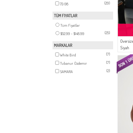
(29)
72-98
TÜM FIYATLAR
Tüm Fiyatlar
(25)
$52.99 - $148.99
Oversiz
MARKALAR
Siyah
(7)
White Bird
(7)
Tubanur Özdemir
(2)
SAMARA