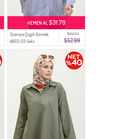
$31.79
HEMEN AL
$123.00
Oversize Çizgili Gömlek
$52.99
4803-03 Saks