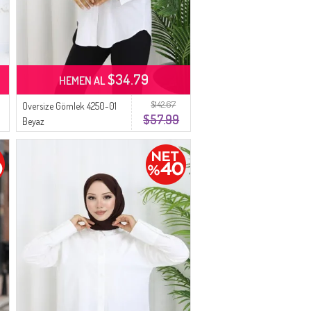
$34.79
HEMEN AL
$142.67
Oversize Gömlek 4250-01
$57.99
Beyaz