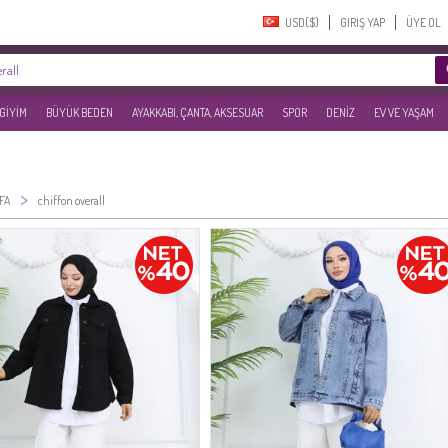
USD($)‎
GIRIŞ YAP
ÜYE OL
 GİYİM
BÜYÜK BEDEN
AYAKKABI, ÇANTA, AKSESUAR
SPOR
DENİZ
EV VE YAŞAM
>
FA
chiffon overall