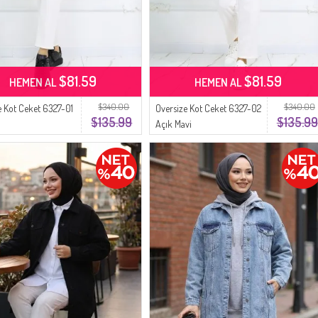
$81.59
$81.59
HEMEN AL
HEMEN AL
$340.00
$340.00
e Kot Ceket 6327-01
Oversize Kot Ceket 6327-02
$135.99
$135.99
Açık Mavi