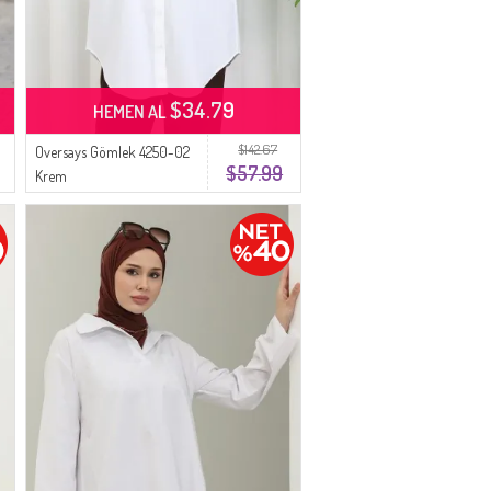
$34.79
HEMEN AL
$142.67
Oversays Gömlek 4250-02
$57.99
Krem