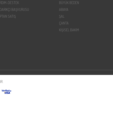
RDIM-DESTEK
BÜYÜK BEDEN
DARIKÇI BAŞVURUSU
ABAYA
PTAN SATIŞ
ŞAL
ÇANTA
KİŞİSEL BAKIM
R.