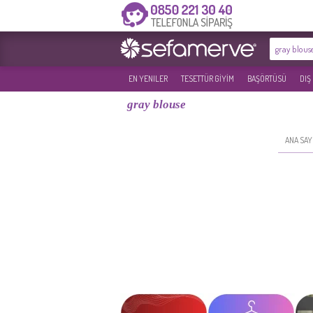
EN YENILER
TESETTÜR GİYİM
BAŞÖRTÜSÜ
DIŞ
gray blouse
ANA SAY