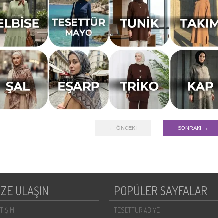
← ÖNCEKI
SONRAKI →
İZE ULAŞIN
POPÜLER SAYFALAR
ETIŞIM
TESETTÜR ABİYE