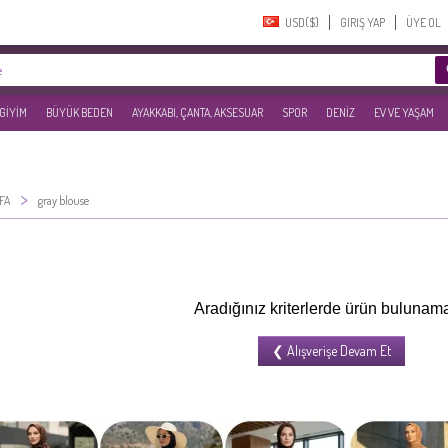
USD($)‎
GIRIŞ YAP
ÜYE OL
 GİYİM
BÜYÜK BEDEN
AYAKKABI, ÇANTA, AKSESUAR
SPOR
DENİZ
EV VE YAŞAM
>
FA
gray blouse
Aradığınız kriterlerde ürün bulunama