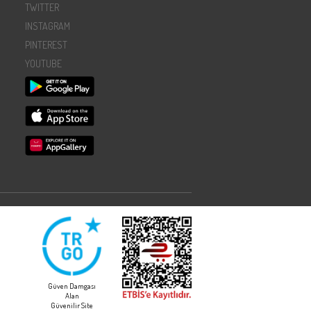
TWITTER
INSTAGRAM
PINTEREST
YOUTUBE
Güven Damgası
Alan
Güvenilir Site