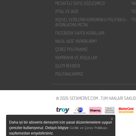
MESAFELI SATIŞ SÖZLEŞMESI
YA
İPTAL VE İADE
TE
KIŞISEL VERILERIN KORUNMASI POLITIKASI -
TO
AYDINLATMA METNI
FACEBOOK SAYFA KURALLARI
NASIL İADE YAPABILIRIM?
ÇEREZ POLITIKAMIZ
KAMPANYA VE KOŞULLAR
İŞLEM REHBERI
POLİTİKALARIMIZ
© 2026 SEFAMERVE.COM , TÜM HAKLARI SAKLIDI
X
Daha iyi bir alisveris deneyimi icin yasal düzenlemelere uygun
çerezler kullanıyoruz. Detaylı bilgiye
Gizlilik ve Çerez Politikası
sayfamızdan erişebilirsiniz.