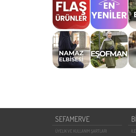
SEFAMERVE
B
ÜYELIK VE KULLANIM ŞARTLARI
İL