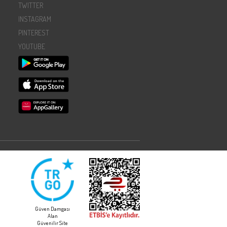
TWITTER
INSTAGRAM
PINTEREST
YOUTUBE
Güven Damgası
Alan
Güvenilir Site