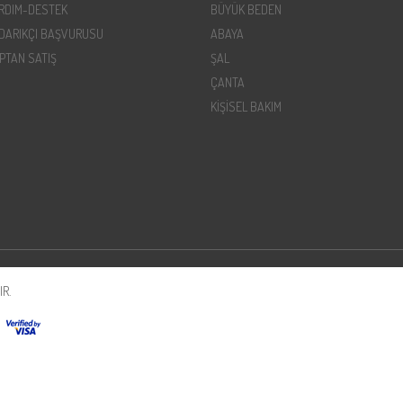
RDIM-DESTEK
BÜYÜK BEDEN
DARIKÇI BAŞVURUSU
ABAYA
PTAN SATIŞ
ŞAL
ÇANTA
KİŞİSEL BAKIM
R.