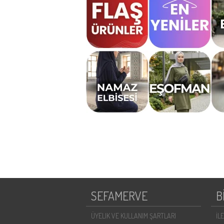
SEFAMERVE
B
ÜYELIK VE KULLANIM ŞARTLARI
İL