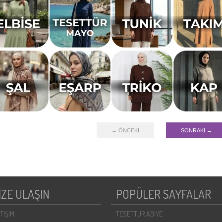
← ÖNCEKI
SONRAKI →
İZE ULAŞIN
POPÜLER SAYFALAR
ETIŞIM
TESETTÜR ABİYE