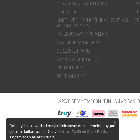
MESAFELI SATIŞ SÖZLEŞMESI
YA
İPTAL VE İADE
TE
KIŞISEL VERILERIN KORUNMASI POLITIKASI -
TO
AYDINLATMA METNI
FACEBOOK SAYFA KURALLARI
NASIL İADE YAPABILIRIM?
ÇEREZ POLITIKAMIZ
KAMPANYA VE KOŞULLAR
İŞLEM REHBERI
POLİTİKALARIMIZ
© 2026 SEFAMERVE.COM , TÜM HAKLARI SAKLIDI
X
Daha iyi bir alisveris deneyimi icin yasal düzenlemelere uygun
çerezler kullanıyoruz. Detaylı bilgiye
Gizlilik ve Çerez Politikası
sayfamızdan erişebilirsiniz.