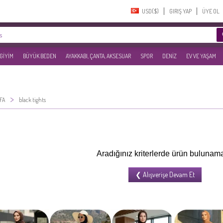
USD($)‎
GIRIŞ YAP
ÜYE OL
 GİYİM
BÜYÜK BEDEN
AYAKKABI, ÇANTA, AKSESUAR
SPOR
DENİZ
EV VE YAŞAM
>
FA
black tights
Aradığınız kriterlerde ürün bulunama