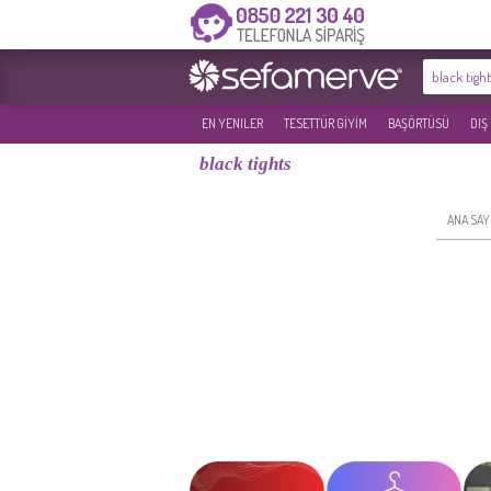
EN YENILER
TESETTÜR GİYİM
BAŞÖRTÜSÜ
DIŞ
black tights
ANA SAY