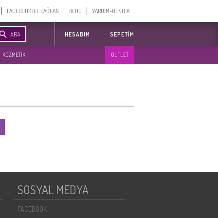
FACEBOOK İLE BAĞLAN
BLOG
YARDIM-DESTEK
ARA
HESABIM
SEPETIM
KOZMETİK
OUTLET
SOSYAL MEDYA
FACEBOOK