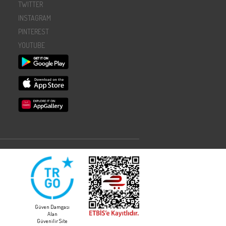
TWITTER
INSTAGRAM
PINTEREST
YOUTUBE
Güven Damgası
Alan
Güvenilir Site