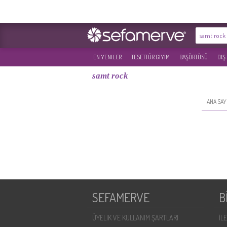
EN YENILER
TESETTÜR GİYİM
BAŞÖRTÜSÜ
DIŞ
samt rock
ANA SAY
SEFAMERVE
B
ÜYELIK VE KULLANIM ŞARTLARI
İL