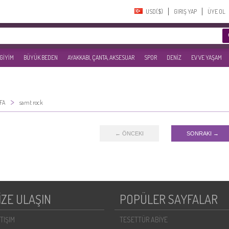
USD($)‎
GIRIŞ YAP
ÜYE OL
 GİYİM
BÜYÜK BEDEN
AYAKKABI, ÇANTA, AKSESUAR
SPOR
DENİZ
EV VE YAŞAM
>
FA
samt rock
← ÖNCEKI
SONRAKI →
İZE ULAŞIN
POPÜLER SAYFALAR
ETIŞIM
TESETTÜR ABİYE