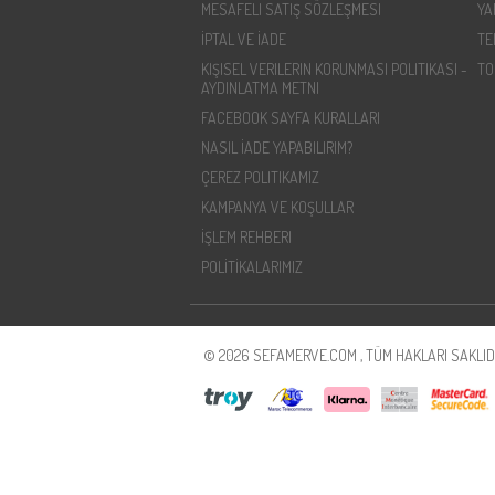
MESAFELI SATIŞ SÖZLEŞMESI
YA
İPTAL VE İADE
TE
KIŞISEL VERILERIN KORUNMASI POLITIKASI -
TO
AYDINLATMA METNI
FACEBOOK SAYFA KURALLARI
NASIL İADE YAPABILIRIM?
ÇEREZ POLITIKAMIZ
KAMPANYA VE KOŞULLAR
İŞLEM REHBERI
POLİTİKALARIMIZ
© 2026 SEFAMERVE.COM , TÜM HAKLARI SAKLIDI