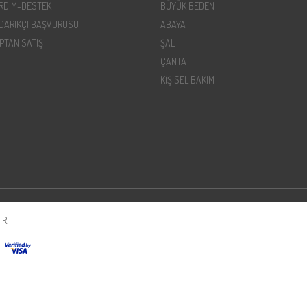
RDIM-DESTEK
BÜYÜK BEDEN
DARIKÇI BAŞVURUSU
ABAYA
PTAN SATIŞ
ŞAL
ÇANTA
KİŞİSEL BAKIM
R.